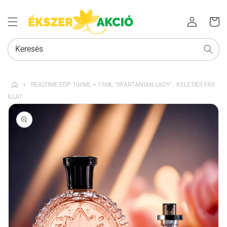
Az Ön
Bejelentkezés
kosara
Keresés
›
REALTIME EDP 100ML + 15ML "SPARTANIAN LADY" - KELETIES FÁS
ILLAT
KIHAGYÁS, ÉS
UGRÁS A
TERMÉKADATOKRA