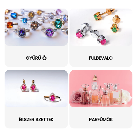
GYŰRŰ 💍
FÜLBEVALÓ
ÉKSZER SZETTEK
PARFÜMÖK