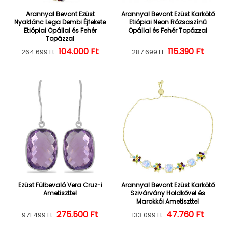
Arannyal Bevont Ezüst
Arannyal Bevont Ezüst Karkötő
Nyaklánc Lega Dembi Éjfekete
Etiópiai Neon Rózsaszínű
Etiópiai Opállal és Fehér
Opállal és Fehér Topázzal
Topázzal
104.000 Ft
Normál ár
Kedvezményes ár
Normál ár
Kedvezményes
115.390 Ft
264.699 Ft
287.699 Ft
Ezüst Fülbevaló Vera Cruz-i
Arannyal Bevont Ezüst Karkötő
Ametiszttel
Szivárvány Holdkővel és
Marokkói Ametiszttel
275.500 Ft
Normál ár
Kedvezményes ár
47.760 Ft
Normál ár
Kedvezményes
971.499 Ft
133.099 Ft