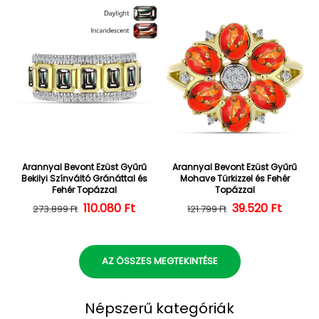
Arannyal Bevont Ezüst Gyűrű
Arannyal Bevont Ezüst Gyűrű
Bekilyi Színváltó Gránáttal és
Mohave Türkizzel és Fehér
Fehér Topázzal
Topázzal
110.080 Ft
Normál ár
Kedvezményes ár
39.520 Ft
Normál ár
Kedvezményes
273.899 Ft
121.799 Ft
AZ ÖSSZES MEGTEKINTÉSE
Népszerű kategóriák