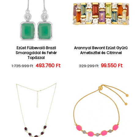
Ezüst Fülbevaló Brazil
Arannyal Bevont Ezüst Gyűrű
Smaragddal és Fehér
Ametiszttel és Citrinnel
Topázzal
493.760 Ft
Normál ár
Kedvezményes ár
Normál ár
Kedvezményes
99.550 Ft
1.735.999 Ft
329.299 Ft