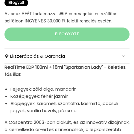
Elfogyott
Az ár az ÁFÁT tartalmazza. 🚛 A csomagolás és szállítás
belföldön INGYENES 30.000 Ft feletti rendelés esetén.
ELFOGYOTT
💎 Ékszerápolás & Garancia
RealTime EDP 100ml + 15ml "Spartanian Lady" - Keleties
fás illat
Fejjegyek: zöld alga, mandarin
Középjegyek: fehér jázmin
Alapjegyek: karamell, szantálfa, kasmírfa, pacsuli
jegyek, vanília hüvely, pézsma
A Coscentra 2003-ban alakult, és az innovatív dizájnnak,
a kiemelkedő ár-érték színvonalnak, a legkorszerűbb