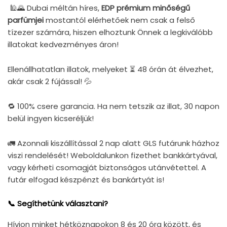
🕌🌄 Dubai méltán híres,
EDP prémium minőségű
parfümjei
mostantól elérhetőek nem csak a felső
tízezer számára, hiszen elhoztunk Önnek a legkiválóbb
illatokat kedvezményes áron!
Ellenállhatatlan illatok, melyeket ⏳ 48 órán át élvezhet,
akár csak 2 fújással! 💦
🔁 100% csere garancia. Ha nem tetszik az illat, 30 napon
belül ingyen kicseréljük!
🚛
Azonnali kiszállítással 2 nap alatt GLS futárunk házhoz
viszi rendelését! Weboldalunkon fizethet bankkártyával,
vagy kérheti csomagját biztonságos utánvétettel. A
futár elfogad készpénzt és bankártyát is!
📞
Segíthetünk választani?
Hívjon minket hétköznapokon 8 és 20 óra között, és