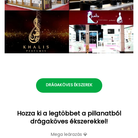
DRÁGAKÖVES ÉKSZEREK
Hozza ki a legtöbbet a pillanatból
drágaköves ékszerekkel!
Mega leárazás 💎