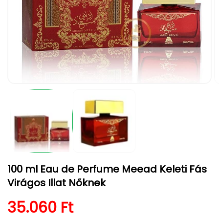
1.
2.
médiafájl
m
megnyitása
m
a
a
modális
m
párbeszédpanelen
p
100 ml Eau de Perfume Meead Keleti Fás
Virágos Illat Nőknek
Normál ár
35.060 Ft