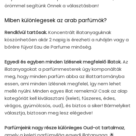
örömmel segítünk Önnek a választásban!
Miben különlegesek az arab parfümök?
Rendkívül tartósak.
Koncentrált illatanyaguknak
köszönhetően akár 2 napig is érezheti a ruháján vagy a
bőrére fújva! Eau de Parfume minőség.
Egyedi és egyben minden ízlésnek megfelelő illatok.
Az
illatanyagokat a parfümmesterek úgy komponálták
meg, hogy minden parfüm abba az illattartományba
essen, ami minden ízlésnek megfelel, így nem lehet
mellé nyúlni. Minden egyes illat remekmű! Csak az alap
kategóriát kell kiválasztani (keleti, fűszeres, édes,
virágos, gyümölcsös, oud), és biztos a siker! Bármelyiket
választja, biztosan meg lesz elégedve!
Parfümjeink nagy része különleges Oud-ot tartalmaz
,
amely a keleti parfümvilág egyedi illatanyaga, 🌟