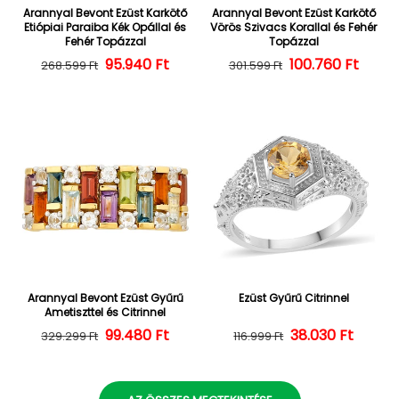
Arannyal Bevont Ezüst Karkötő
Arannyal Bevont Ezüst Karkötő
Etiópiai Paraiba Kék Opállal és
Vörös Szivacs Korallal és Fehér
Fehér Topázzal
Topázzal
Normál ár
Kedvezményes ár
95.940 Ft
100.760 Ft
Normál ár
Kedvezményes
268.599 Ft
301.599 Ft
Arannyal Bevont Ezüst Gyűrű
Ezüst Gyűrű Citrinnel
Ametiszttel és Citrinnel
Normál ár
Kedvezményes ár
99.480 Ft
38.030 Ft
Normál ár
Kedvezményes
329.299 Ft
116.999 Ft