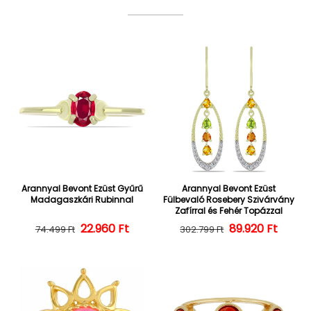
Arannyal Bevont Ezüst Gyűrű
Arannyal Bevont Ezüst
Madagaszkári Rubinnal
Fülbevaló Rosebery Szivárvány
Zafírral és Fehér Topázzal
22.960 Ft
Normál ár
Kedvezményes ár
Normál ár
Kedvezményes
89.920 Ft
74.499 Ft
302.799 Ft