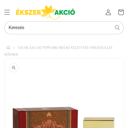
Az Ön
Bejelentkezés
kosara
Keresés
›
100 ML EAU DE PERFUME MEEAD KELETI FÁS VIRÁGOS ILLAT
NŐKNEK
KIHAGYÁS, ÉS
UGRÁS A
TERMÉKADATOKRA