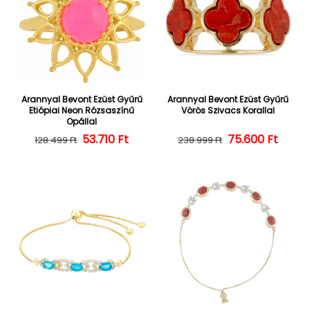
Arannyal Bevont Ezüst Gyűrű
Arannyal Bevont Ezüst Gyűrű
Etiópiai Neon Rózsaszínű
Vörös Szivacs Korallal
Opállal
Normál ár
Kedvezményes ár
53.710 Ft
Normál ár
Kedvezményes
75.600 Ft
128.499 Ft
238.999 Ft