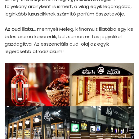
folyékony aranyként is ismert, a világ egyik legdrágább,
leginkább luxuscikknek számító parfüm összetevője.
Az oud illata...
mennyei! Meleg, kifinomult illatába egy kis
édes aroma keveredik, balzsamos és fás jegyekkel
gazdagítva. Az esszenciális oud-olaj az egyik
legerősebb afrodiziákum!