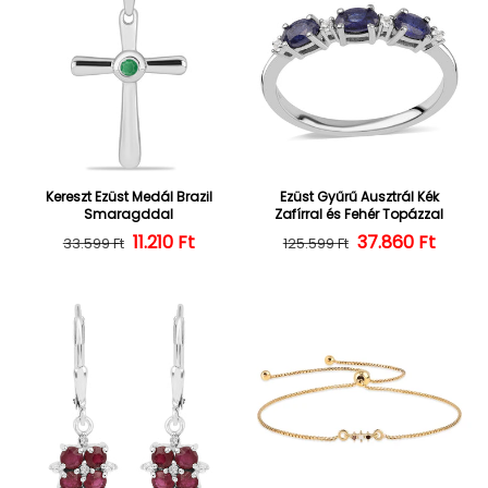
Kereszt Ezüst Medál Brazil
Ezüst Gyűrű Ausztrál Kék
Smaragddal
Zafírral és Fehér Topázzal
Normál ár
Kedvezményes ár
11.210 Ft
37.860 Ft
Normál ár
Kedvezményes
33.599 Ft
125.599 Ft