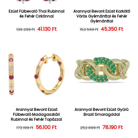
Ezüst Fülbevaló Thai Rubinnal
Arannyal Bevont Ezüst Karkötő
és Fehér Cirkónnal
Vörös Gyémánttal és Fehér
Gyémánttal
Normál ár
Kedvezményes ár
41.130 Ft
45.350 Ft
Normál ár
Kedvezményes
136.299 Ft
152.599 Ft
Arannyal Bevont Ezüst
Arannyal Bevont Ezüst Gyűrű
Fülbevaló Madagaszkári
Brazil Smaragddal
Rubinnal és Fehér Topázzal
56.100 Ft
Normál ár
Kedvezményes ár
Normál ár
Kedvezményes
78.190 Ft
173.199 Ft
252.899 Ft