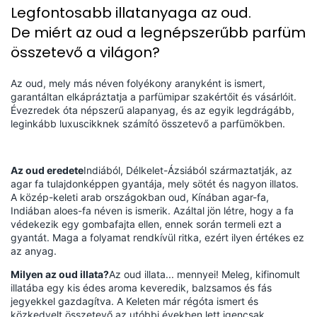
Legfontosabb illatanyaga az oud.
De miért az oud a legnépszerűbb parfüm
összetevő a világon?
Az oud, mely más néven folyékony aranyként is ismert,
garantáltan elkápráztatja a parfümipar szakértőit és vásárlóit.
Évezredek óta népszerű alapanyag, és az egyik legdrágább,
leginkább luxuscikknek számító összetevő a parfümökben.
Az oud eredete
Indiából, Délkelet-Ázsiából származtatják, az
agar fa tulajdonképpen gyantája, mely sötét és nagyon illatos.
A közép-keleti arab országokban oud, Kínában agar-fa,
Indiában aloes-fa néven is ismerik. Azáltal jön létre, hogy a fa
védekezik egy gombafajta ellen, ennek során termeli ezt a
gyantát. Maga a folyamat rendkívül ritka, ezért ilyen értékes ez
az anyag.
Milyen az oud illata?
Az oud illata... mennyei! Meleg, kifinomult
illatába egy kis édes aroma keveredik, balzsamos és fás
jegyekkel gazdagítva. A Keleten már régóta ismert és
közkedvelt összetevő az utóbbi években lett igencsak