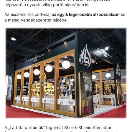
népszerű a nyugati világ parfümiparában is.
Az esszenciális oud-olaj
az egyik legerősebb afrodiziákum
és
a meleg vendégszeretet jelképe.
A „Lattafa parfümök” fogalmát Sheikh Shahid Ahmad úr