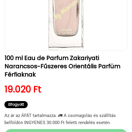
1.
100 ml Eau de Parfum Zakariyati
médiafájl
megnyitása
Narancsos-Fűszeres Orientális Parfüm
a
modális
Férfiaknak
párbeszédpanelen
Normál ár
19.020 Ft
Elfogyott
Az ár az ÁFÁT tartalmazza. 🚛 A csomagolás és szállítás
belföldön INGYENES 30.000 Ft feletti rendelés esetén.