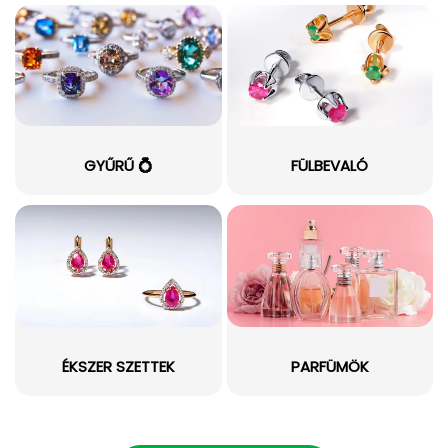
GYŰRŰ 💍
FÜLBEVALÓ
ÉKSZER SZETTEK
PARFÜMÖK