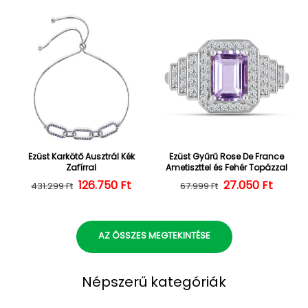
Ezüst Karkötő Ausztrál Kék
Ezüst Gyűrű Rose De France
Zafírral
Ametiszttel és Fehér Topázzal
126.750 Ft
Normál ár
Kedvezményes ár
27.050 Ft
Normál ár
Kedvezményes
431.299 Ft
67.999 Ft
AZ ÖSSZES MEGTEKINTÉSE
Népszerű kategóriák