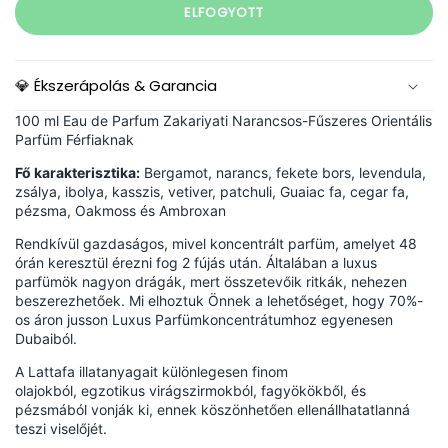
ELFOGYOTT
💎 Ékszerápolás & Garancia
100 ml Eau de Parfum Zakariyati Narancsos-Fűszeres Orientális
Parfüm Férfiaknak
Fő karakterisztika:
Bergamot, narancs, fekete bors, levendula,
zsálya, ibolya, kasszis, vetiver, patchuli, Guaiac fa, cegar fa,
pézsma, Oakmoss és Ambroxan
Rendkívül gazdaságos, mivel koncentrált parfüm, amelyet 48
órán keresztül érezni fog 2 fújás után. Általában a luxus
parfümök nagyon drágák, mert összetevőik ritkák, nehezen
beszerezhetőek.
Mi elhoztuk Önnek a lehetőséget, hogy 70%-
os áron jusson Luxus Parfümkoncentrátumhoz egyenesen
Dubaiból.
A Lattafa illatanyagait különlegesen finom
olajokból, egzotikus virágszirmokból, fagyökökből, és
pézsmából vonják ki, ennek köszönhetően ellenállhatatlanná
teszi viselőjét.