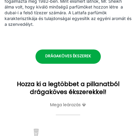
fogalmazta meg 1982-ben. Mint elismert látnok, Mr. Sheikh
álma volt, hogy kiváló minőségű parfümöket hozzon létre a
dubai-i a felső tízezer számára. A Lattafa parfümök
karakterisztikája és tulajdonságai egyesítik az egyéni aromát és
a szenvedélyt.
DRÁGAKÖVES ÉKSZEREK
Hozza ki a legtöbbet a pillanatból
drágaköves ékszerekkel!
Mega leárazás 💎