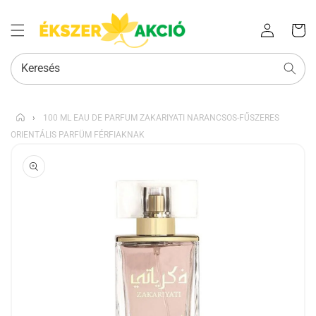
Az Ön
Bejelentkezés
kosara
Keresés
›
100 ML EAU DE PARFUM ZAKARIYATI NARANCSOS-FŰSZERES
ORIENTÁLIS PARFÜM FÉRFIAKNAK
KIHAGYÁS, ÉS
UGRÁS A
TERMÉKADATOKRA