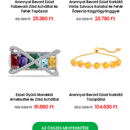
Arannyal Bevont Ezüst
Arannyal Bevont Ezüst Karkötő
Fülbevaló Zöld Acháttal és
Vörös Szivacs Korallal és Fehér
Fehér Topázzal
Édesvízi Kagylógyönggyel
25.380 Ft
Normál ár
Kedvezményes ár
23.790 Ft
Normál ár
Kedvezményes
65.199 Ft
62.399 Ft
Ezüst Gyűrű Marokkói
Arannyal Bevont Ezüst Karkötő
Ametiszttel és Zöld Acháttal
Tűzopállal
Normál ár
Kedvezményes ár
61.660 Ft
104.630 Ft
Normál ár
Kedvezményes
195.599 Ft
352.399 Ft
AZ ÖSSZES MEGTEKINTÉSE