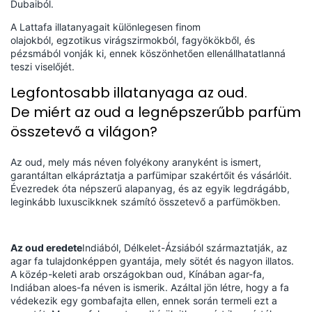
Dubaiból.
A Lattafa illatanyagait különlegesen finom
olajokból, egzotikus virágszirmokból, fagyökökből, és
pézsmából vonják ki, ennek köszönhetően ellenállhatatlanná
teszi viselőjét.
Legfontosabb illatanyaga az oud.
De miért az oud a legnépszerűbb parfüm
összetevő a világon?
Az oud, mely más néven folyékony aranyként is ismert,
garantáltan elkápráztatja a parfümipar szakértőit és vásárlóit.
Évezredek óta népszerű alapanyag, és az egyik legdrágább,
leginkább luxuscikknek számító összetevő a parfümökben.
Az oud eredete
Indiából, Délkelet-Ázsiából származtatják, az
agar fa tulajdonképpen gyantája, mely sötét és nagyon illatos.
A közép-keleti arab országokban oud, Kínában agar-fa,
Indiában aloes-fa néven is ismerik. Azáltal jön létre, hogy a fa
védekezik egy gombafajta ellen, ennek során termeli ezt a