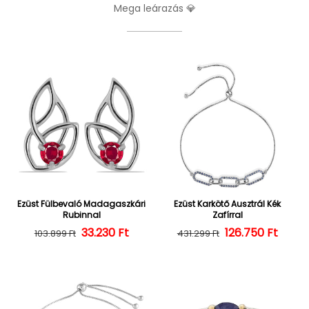
Mega leárazás 💎
Ezüst Fülbevaló Madagaszkári
Ezüst Karkötő Ausztrál Kék
Rubinnal
Zafírral
Normál ár
Kedvezményes ár
33.230 Ft
126.750 Ft
Normál ár
Kedvezményes
103.899 Ft
431.299 Ft