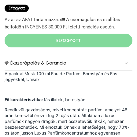
Elfogyott
Az ár az ÁFÁT tartalmazza. 🚛 A csomagolás és szállítás
belföldön INGYENES 30.000 Ft feletti rendelés esetén.
ELFOGYOTT
💎 Ékszerápolás & Garancia
Atyaak al Musk 100 ml Eau de Parfum, Borostyán és Fás
jegyekkel, Unisex
Fő karakterisztika:
fás illatok, borostyán
Rendkívül gazdaságos, mivel koncentrált parfüm, amelyet 48
órán keresztül érezni fog 2 fújás után. Általában a luxus
parfümök nagyon drágák, mert összetevőik ritkák, nehezen
beszerezhetőek.
Mi elhoztuk Önnek a lehetőséget, hogy 70%-
os áron jusson Luxus Parfümkoncentrátumhoz egyenesen