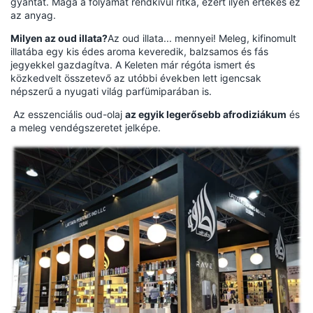
gyantát. Maga a folyamat rendkívül ritka, ezért ilyen értékes ez
az anyag.
Milyen az oud illata?
Az oud illata... mennyei! Meleg, kifinomult
illatába egy kis édes aroma keveredik, balzsamos és fás
jegyekkel gazdagítva. A Keleten már régóta ismert és
közkedvelt összetevő az utóbbi években lett igencsak
népszerű a nyugati világ parfümiparában is.
Az esszenciális oud-olaj
az egyik legerősebb afrodiziákum
és
a meleg vendégszeretet jelképe.