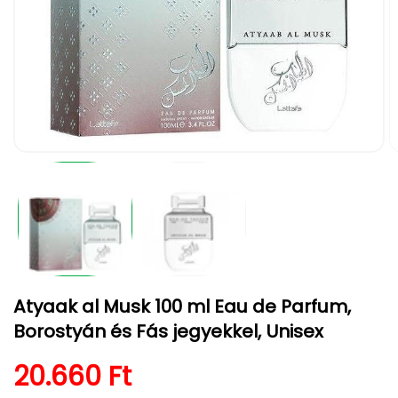
1.
2.
médiafájl
m
megnyitása
m
a
a
modális
m
párbeszédpanelen
p
Atyaak al Musk 100 ml Eau de Parfum,
Borostyán és Fás jegyekkel, Unisex
Normál ár
20.660 Ft