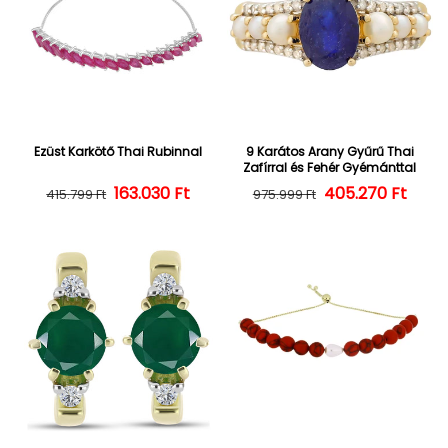
Ezüst Karkötő Thai Rubinnal
9 Karátos Arany Gyűrű Thai
Zafírral és Fehér Gyémánttal
163.030 Ft
Normál ár
Kedvezményes ár
405.270 Ft
Normál ár
Kedvezményes
415.799 Ft
975.999 Ft