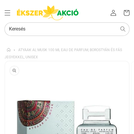
Az Ön
Bejelentkezés
kosara
Keresés
›
ATYAAK AL MUSK 100 ML EAU DE PARFUM, BOROSTYÁN ÉS FÁS
JEGYEKKEL, UNISEX
KIHAGYÁS, ÉS
UGRÁS A
TERMÉKADATOKRA