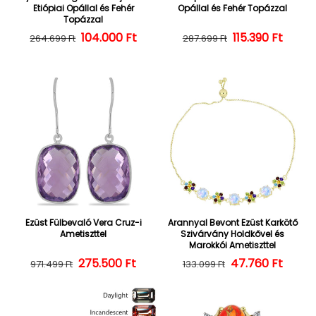
Etiópiai Opállal és Fehér
Opállal és Fehér Topázzal
Topázzal
104.000 Ft
Normál ár
Kedvezményes ár
Normál ár
Kedvezményes
115.390 Ft
264.699 Ft
287.699 Ft
Ezüst Fülbevaló Vera Cruz-i
Arannyal Bevont Ezüst Karkötő
Ametiszttel
Szivárvány Holdkővel és
Marokkói Ametiszttel
275.500 Ft
Normál ár
Kedvezményes ár
47.760 Ft
Normál ár
Kedvezményes
971.499 Ft
133.099 Ft