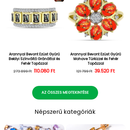
Arannyal Bevont Ezüst Gyűrű
Arannyal Bevont Ezüst Gyűrű
Bekilyi Színváltó Gránáttal és
Mohave Türkizzel és Fehér
Fehér Topázzal
Topázzal
110.080 Ft
Normál ár
Kedvezményes ár
39.520 Ft
Normál ár
Kedvezményes
273.899 Ft
121.799 Ft
AZ ÖSSZES MEGTEKINTÉSE
Népszerű kategóriák