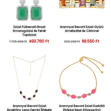
Ezüst Fülbevaló Brazil
Arannyal Bevont Ezüst Gyűrű
Smaragddal és Fehér
Ametiszttel és Citrinnel
Topázzal
493.760 Ft
Normál ár
Kedvezményes ár
Normál ár
Kedvezményes
99.550 Ft
1.735.999 Ft
329.299 Ft
Arannyal Bevont Ezüst
Arannyal Bevont Ezüst Karkötő
Nyaklánc Lega Dembi Éjfekete
Etiópiai Neon Rózsaszínű