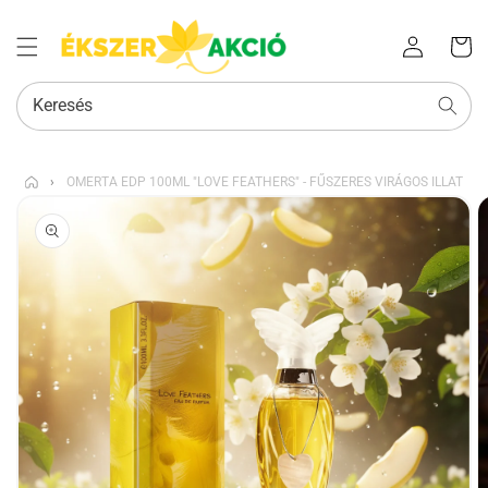
Az Ön
Bejelentkezés
kosara
Keresés
›
OMERTA EDP 100ML "LOVE FEATHERS" - FŰSZERES VIRÁGOS ILLAT
KIHAGYÁS, ÉS
UGRÁS A
TERMÉKADATOKRA