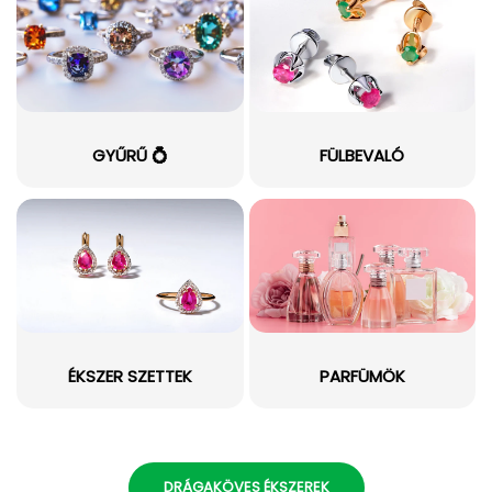
GYŰRŰ 💍
FÜLBEVALÓ
ÉKSZER SZETTEK
PARFÜMÖK
DRÁGAKÖVES ÉKSZEREK