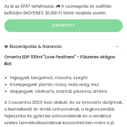
Az ár az ÁFÁT tartalmazza. 🚛 A csomagolás és szállítás
belföldön INGYENES 30.000 Ft feletti rendelés esetén.
ELFOGYOTT
💎 Ékszerápolás & Garancia
Omerta EDP 100ml "Love Feathers" - Fűszeres virágos
illat
Fejjegyek: bergamot, rózsafa, szegfű
Középjegyek: jázmin, rózsa, viola virág, írisz
Alapjegyek: cédrusfa, szantál, pézsma, ámbra
A Coscentra 2003-ban alakult, és az innovatív dizájnnak,
a kiemelkedő ár-érték színvonalnak, a legkorszerűbb
fejlesztési és gyártási színvonalának és a rendkívül
széles termékválasztéknak köszönhetően mára a jó