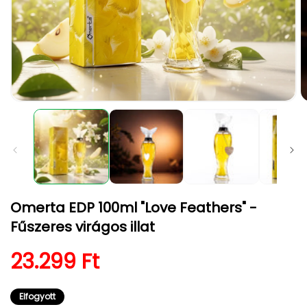
1.
2.
médiafájl
m
megnyitása
m
a
a
modális
m
párbeszédpanelen
p
Omerta EDP 100ml "Love Feathers" -
Fűszeres virágos illat
Normál ár
23.299 Ft
Elfogyott