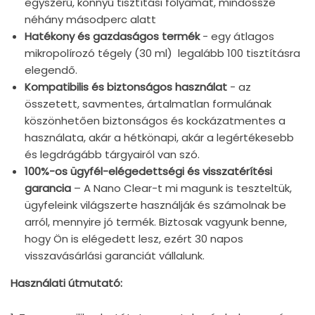
egyszerű, könnyű tisztítási folyamat, mindössze
néhány másodperc alatt
Hatékony és gazdaságos termék
- egy átlagos
mikropolírozó tégely (30 ml) legalább 100 tisztításra
elegendő.
Kompatibilis és biztonságos használat
- az
összetett, savmentes, ártalmatlan formulának
köszönhetően biztonságos és kockázatmentes a
használata, akár a hétkönapi, akár a legértékesebb
és legdrágább tárgyairól van szó.
100%-os ügyfél-elégedettségi és visszatérítési
garancia
– A Nano Clear-t mi magunk is teszteltük,
ügyfeleink világszerte használják és számolnak be
arról, mennyire jó termék. Biztosak vagyunk benne,
hogy Ön is elégedett lesz, ezért 30 napos
visszavásárlási garanciát vállalunk.
Használati útmutató: