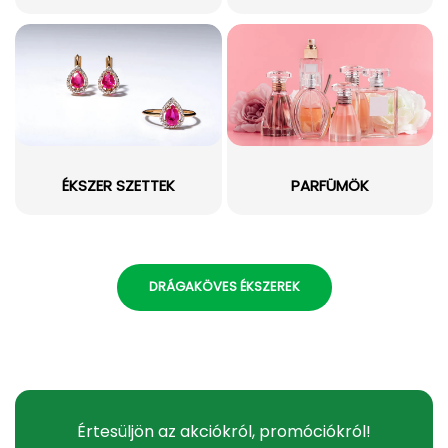
ÉKSZER SZETTEK
PARFÜMÖK
DRÁGAKÖVES ÉKSZEREK
Értesüljön az akciókról, promóciókról!