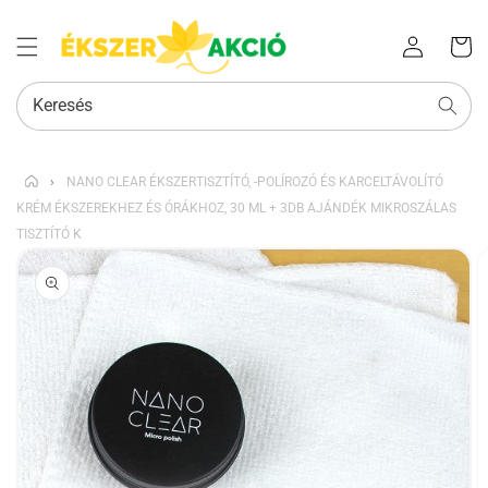
Az Ön
Bejelentkezés
kosara
Keresés
›
NANO CLEAR ÉKSZERTISZTÍTÓ, -POLÍROZÓ ÉS KARCELTÁVOLÍTÓ
KRÉM ÉKSZEREKHEZ ÉS ÓRÁKHOZ, 30 ML + 3DB AJÁNDÉK MIKROSZÁLAS
TISZTÍTÓ K
KIHAGYÁS, ÉS
UGRÁS A
TERMÉKADATOKRA