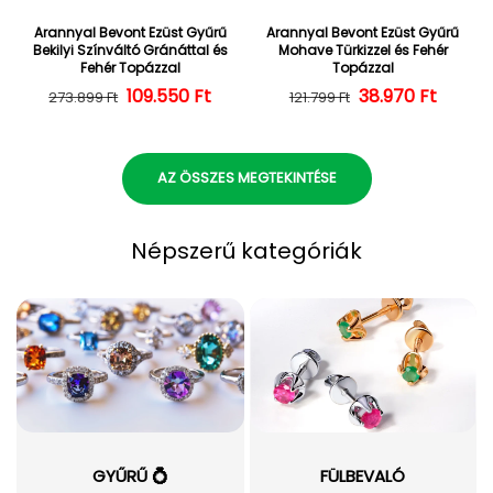
Arannyal Bevont Ezüst Gyűrű
Arannyal Bevont Ezüst Gyűrű
Bekilyi Színváltó Gránáttal és
Mohave Türkizzel és Fehér
Fehér Topázzal
Topázzal
109.550 Ft
Normál ár
Kedvezményes ár
38.970 Ft
Normál ár
Kedvezményes
273.899 Ft
121.799 Ft
AZ ÖSSZES MEGTEKINTÉSE
Népszerű kategóriák
GYŰRŰ 💍
FÜLBEVALÓ