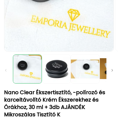
1.
2.
médiafájl
m
megnyitása
m
a
a
modális
m
párbeszédpanelen
p
Nano Clear Ékszertisztító, -polírozó és
karceltávolító Krém Ékszerekhez és
Órákhoz, 30 ml + 3db AJÁNDÉK
Mikroszálas Tisztító K