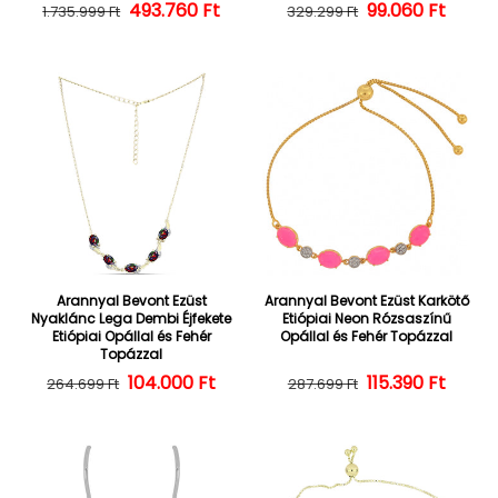
493.760 Ft
Normál ár
Kedvezményes ár
Normál ár
Kedvezményes
99.060 Ft
1.735.999 Ft
329.299 Ft
Arannyal Bevont Ezüst
Arannyal Bevont Ezüst Karkötő
Nyaklánc Lega Dembi Éjfekete
Etiópiai Neon Rózsaszínű
Etiópiai Opállal és Fehér
Opállal és Fehér Topázzal
Topázzal
104.000 Ft
Normál ár
Kedvezményes ár
Normál ár
Kedvezményes
115.390 Ft
264.699 Ft
287.699 Ft