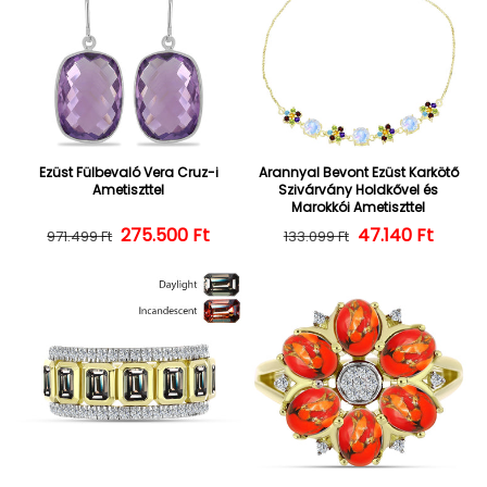
Ezüst Fülbevaló Vera Cruz-i
Arannyal Bevont Ezüst Karkötő
Ametiszttel
Szivárvány Holdkővel és
Marokkói Ametiszttel
275.500 Ft
Normál ár
Kedvezményes ár
47.140 Ft
Normál ár
Kedvezményes
971.499 Ft
133.099 Ft