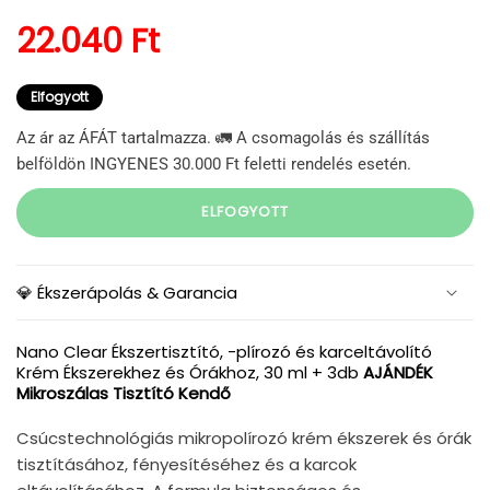
Normál ár
22.040 Ft
Elfogyott
Az ár az ÁFÁT tartalmazza. 🚛 A csomagolás és szállítás
belföldön INGYENES 30.000 Ft feletti rendelés esetén.
ELFOGYOTT
💎 Ékszerápolás & Garancia
Nano Clear Ékszertisztító, -plírozó és karceltávolító
Krém Ékszerekhez és Órákhoz, 30 ml + 3db
AJÁNDÉK
Mikroszálas Tisztító Kendő
Csúcstechnológiás mikropolírozó krém ékszerek és órák
tisztításához, fényesítéséhez és a karcok