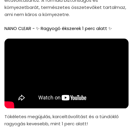
eltávolításához. A formula biztonságos és
környezetbarát, természetes összetevőket tartalmaz,
ami nem káros a környezetre.
NANO CLEAR - ✨ Ragyogó ékszerek 1 perc alatt ✨
Tökéletes megújulás, karceltávolítást és a tündöklő
ragyogás kevesebb, mint 1 perc alatt!