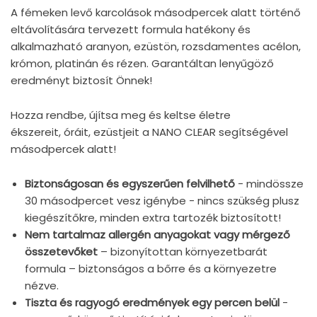
A fémeken levő karcolások másodpercek alatt történő
eltávolítására tervezett formula hatékony és
alkalmazható aranyon, ezüstön, rozsdamentes acélon,
krómon, platinán és rézen. Garantáltan lenyűgöző
eredményt biztosít Önnek!
Hozza rendbe, újítsa meg és keltse életre
ékszereit, óráit, ezüstjeit a NANO CLEAR segítségével
másodpercek alatt!
Biztonságosan és egyszerűen felvilhető
- mindössze
30 másodpercet vesz igénybe - nincs szükség plusz
kiegészítőkre, minden extra tartozék biztosított!
Nem tartalmaz allergén anyagokat vagy mérgező
összetevőket
– bizonyítottan környezetbarát
formula – biztonságos a bőrre és a környezetre
nézve.
Tiszta és ragyogó eredmények egy percen belül
-