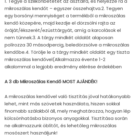
1. Tegye a szilikonbetétet az asztalra, és helyezze rá a
mikroszálas kendőt – egyszer összehajtva.2. Tegyen
egy borsónyi mennyiséget a termékből a mikroszálas
kendő közepére, majd kezdje el dörzsölni rajta az
óráját/ékszerét/ezüsttárgyát, amíg a karcolások el
nem tűnnek.3. A tárgy mindkét oldalát alaposan
polírozza 30 másodpercig, beledörzsölve a mikroszálas
kendőbe.4. Törölje le a tárgy mindkét oldalát egy tiszta
mikroszálas kendővel
(Alkalmazza évente 1-2
alkalommal a legjobb eredmény elérése érdekében
A 3 db Mikroszálas Kendő MOST AJÁNDÉK!
A mikroszálas kendővel való tisztítás jóval hatákonyabb
lehet, mint más szövetek használata, hiszen sokkal
finomabb szálakból áll, mely meghatározza, hogyan lép
kölcsönhatásba bizonyos anyagokkal. Tisztítása során
ne alkalmazzunk öblítőt, és lehetőleg mikroszálas
mosószert használjunk!