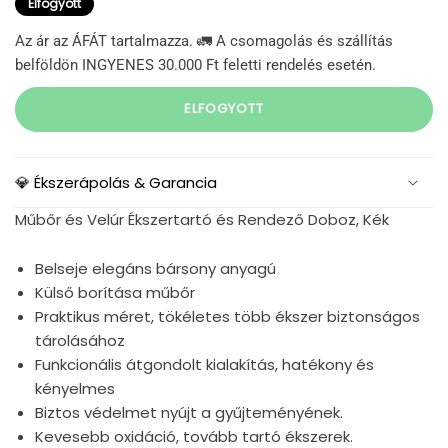
Elfogyott
Az ár az ÁFÁT tartalmazza. 🚛 A csomagolás és szállítás
belföldön INGYENES 30.000 Ft feletti rendelés esetén.
ELFOGYOTT
💎 Ékszerápolás & Garancia
Műbőr és Velúr Ékszertartó és Rendező Doboz, Kék
Belseje elegáns bársony anyagú
Külső borítása műbőr
Praktikus méret, tökéletes több ékszer biztonságos
tárolásához
Funkcionális átgondolt kialakítás, hatékony és
kényelmes
Biztos védelmet nyújt a gyűjteményének.
Kevesebb oxidáció, tovább tartó
ékszerek.