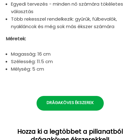
Egyedi tervezés - minden nő számára tökéletes
választás
Több rekesszel rendelkezik: gyűrűk, fülbevalók,
nyakláncok és még sok más ékszer számára
Méretek:
Magasság: 16 cm
Szélesség: 11.5 cm
Mélység: 5 cm
DRÁGAKÖVES ÉKSZEREK
Hozza ki a legtöbbet a pillanatból
drágaköves ékszerekkel!