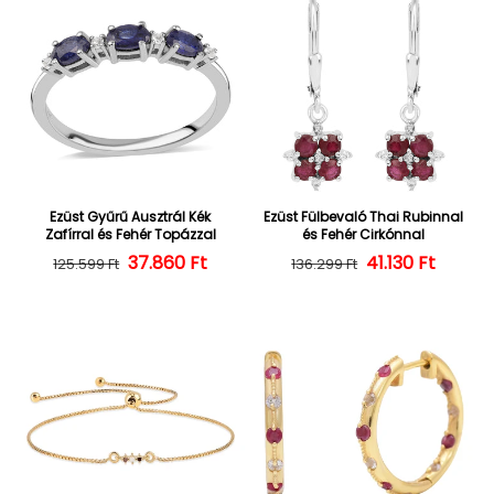
Ezüst Gyűrű Ausztrál Kék
Ezüst Fülbevaló Thai Rubinnal
Zafírral és Fehér Topázzal
és Fehér Cirkónnal
37.860 Ft
Normál ár
Kedvezményes ár
Normál ár
Kedvezményes
41.130 Ft
125.599 Ft
136.299 Ft