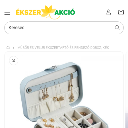
Az Ön
Bejelentkezés
kosara
Keresés
›
MŰBŐR ÉS VELÚR ÉKSZERTARTÓ ÉS RENDEZŐ DOBOZ, KÉK
KIHAGYÁS, ÉS
UGRÁS A
TERMÉKADATOKRA