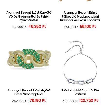
Arannyal Bevont Ezüst Karkötő
Arannyal Bevont Ezüst
Vörös Gyémánttal és Fehér
Fülbevaló Madagaszkári
Gyémánttal
Rubinnal és Fehér Topázzal
45.350 Ft
Normál ár
Kedvezményes ár
56.100 Ft
Normál ár
Kedvezményes
152.599 Ft
173.199 Ft
Arannyal Bevont Ezüst Gyűrű
Ezüst Karkötő Ausztrál Kék
Brazil Smaragddal
Zafírral
Normál ár
Kedvezményes ár
78.190 Ft
126.750 Ft
Normál ár
Kedvezményes
252.899 Ft
431.299 Ft