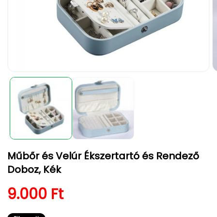
1.
2.
médiafájl
m
megnyitása
m
a
a
modális
m
párbeszédpanelen
p
Műbőr és Velúr Ékszertartó és Rendező
Doboz, Kék
Normál ár
9.000 Ft