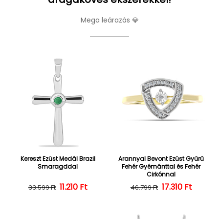
Mega leárazás 💎
Kereszt Ezüst Medál Brazil
Arannyal Bevont Ezüst Gyűrű
Smaragddal
Fehér Gyémánttal és Fehér
Cirkónnal
Normál ár
Kedvezményes ár
11.210 Ft
Normál ár
Kedvezményes
17.310 Ft
33.599 Ft
46.799 Ft