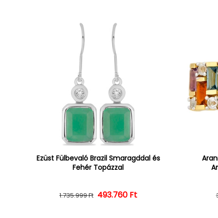
Ezüst Fülbevaló Brazil Smaragddal és
Aran
Fehér Topázzal
Am
493.760 Ft
Normál ár
Kedvezményes ár
1.735.999 Ft