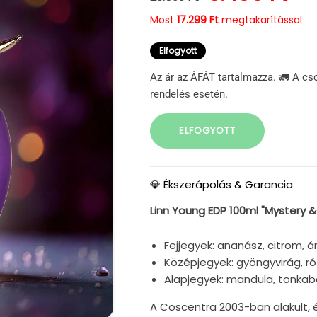
Most
17.299 Ft
megtakarítással
Elfogyott
Az ár az ÁFÁT tartalmazza. 🚛 A cs
rendelés esetén.
ELFOGYOTT
💎 Ékszerápolás & Garancia
Linn Young EDP 100ml "Mystery & Ex
Fejjegyek: ananász, citrom, á
Középjegyek: gyöngyvirág, ró
Alapjegyek: mandula, tonkaba
A Coscentra 2003-ban alakult, é