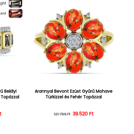
 Bekilyi
Arannyal Bevont Ezüst Gyűrű Mohave
r Topázzal
Türkizzel és Fehér Topázzal
t
ár
ényes ár
39.520 Ft
Normál ár
Kedvezményes ár
121.799 Ft