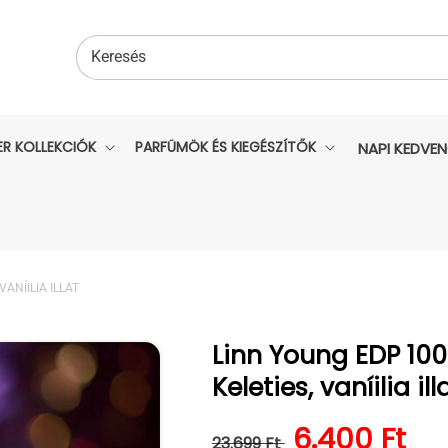
Keresés
ER KOLLEKCIÓK
PARFÜMÖK ÉS KIEGÉSZÍTŐK
NAPI KEDVE
ANÍILIA ILLAT
Linn Young EDP 100
Keleties, vaníilia ill
Normál ár
Kedvezmén
6.400 Ft
23.699 Ft