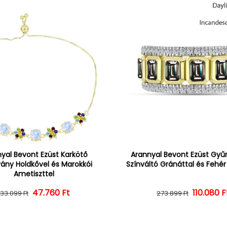
yal Bevont Ezüst Karkötő
Arannyal Bevont Ezüst Gyűrű
vány Holdkővel és Marokkói
Színváltó Gránáttal és Fehé
Ametiszttel
47.760 Ft
Normál ár
Kedvezményes ár
110.080 F
Normál 
Kedvezm
133.099 Ft
273.899 Ft