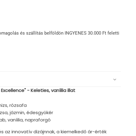
omagolás és szállítás belföldön INGYENES 30.000 Ft feletti
cellence" - Keleties, vaníilia illat
nizs, rózsafa
zsa, jázmin, édesgyökér
b, vaníilia, napraforgó
s az innovatív dizájnnak, a kiemelkedő ár-érték