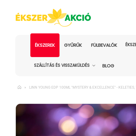
ÉKSZ
ÉKSZEREK
GYŰRŰK
FÜLBEVALÓK
SZÁLLÍTÁS ÉS VISSZAKÜLDÉS
BLOG
›
LINN YOUNG EDP 100ML "MYSTERY & EXCELLENCE" - KELETIES, V
KIHAGYÁS, ÉS
UGRÁS A
TERMÉKADATOKRA