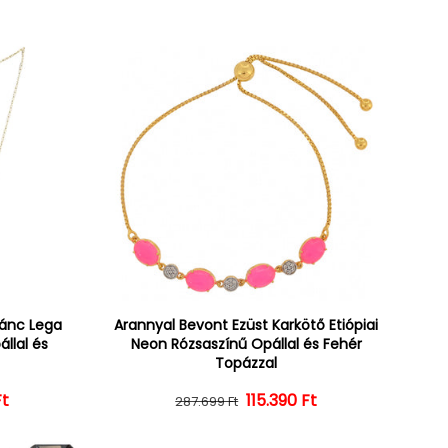
lánc Lega
Arannyal Bevont Ezüst Karkötő Etiópiai
állal és
Neon Rózsaszínű Opállal és Fehér
Topázzal
Ft
ár
ényes ár
Normál ár
Kedvezményes ár
115.390 Ft
287.699 Ft