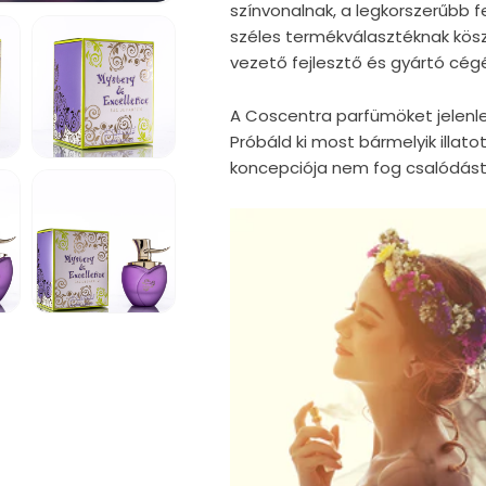
színvonalnak, a legkorszerűbb fe
széles termékválasztéknak kö
vezető fejlesztő és gyártó cégé
A Coscentra parfümöket jelenle
Próbáld ki most bármelyik illatot
koncepciója nem fog csalódást
5.
médiafájl
megnyitása
a
modális
párbeszédpanelen
9.
médiafájl
megnyitása
a
modális
párbeszédpanelen