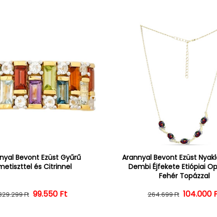
nyal Bevont Ezüst Gyűrű
Arannyal Bevont Ezüst Nyak
etiszttel és Citrinnel
Dembi Éjfekete Etiópiai Op
Fehér Topázzal
Normál ár
Kedvezményes ár
99.550 Ft
104.000 
Normál 
Kedvezm
329.299 Ft
264.699 Ft