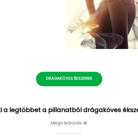
DRÁGAKÖVES ÉKSZEREK
i a legtöbbet a pillanatból drágaköves éksz
Mega leárazás 💎