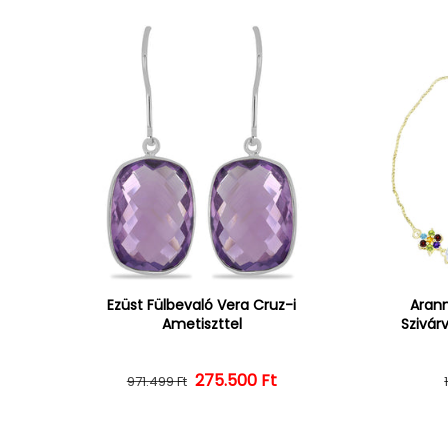
Ezüst Fülbevaló Vera Cruz-i
Arann
Ametiszttel
Szivár
275.500 Ft
Normál ár
Kedvezményes ár
971.499 Ft