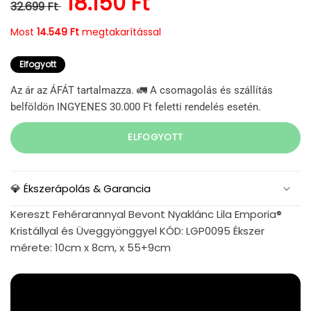
Normál ár
Kedvezményes ár
18.150 Ft
32.699 Ft
Most
14.549 Ft
megtakarítással
Elfogyott
Az ár az ÁFÁT tartalmazza. 🚛 A csomagolás és szállítás
belföldön INGYENES 30.000 Ft feletti rendelés esetén.
ELFOGYOTT
💎 Ékszerápolás & Garancia
Kereszt Fehérarannyal Bevont Nyaklánc Lila Emporia®
Kristállyal és Üveggyönggyel KÓD: LGP0095 Ékszer
mérete: 10cm x 8cm, x 55+9cm