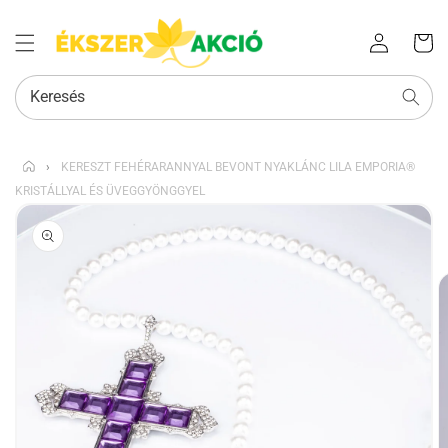
Az Ön
Bejelentkezés
kosara
Keresés
›
KERESZT FEHÉRARANNYAL BEVONT NYAKLÁNC LILA EMPORIA®
KRISTÁLLYAL ÉS ÜVEGGYÖNGGYEL
KIHAGYÁS, ÉS
UGRÁS A
TERMÉKADATOKRA