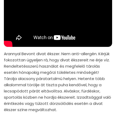
Arannyal Bevont divat ékszer. Nem anti-allergén. Kérjük
fokozottan ügyeljen rá, hogy divat ékszereit ne érje víz.
Rendeltetésszerű használat és megfelelő tárolás
esetén hónapokig megőrzi tökéletes minőségét!
Tárolja alacsony páratartalmú helyen. Hetente több
alkalommal törölje át tiszta puha kendővel, hogy a
lecsapódott párát eltávolítsa. Alváskor, fürdéskor,
sportolás közben ne hordja ékszereit. Izzadtsággal való
érintkezés vagy túlzott dörzsölődés esetén a divat
ékszer színe megváltozhat.