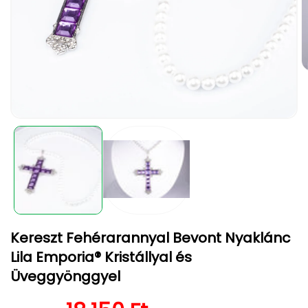
2.
m
m
a
m
1.
p
médiafájl
megnyitása
a
modális
párbeszédpanelen
Kereszt Fehérarannyal Bevont Nyaklánc
Lila Emporia® Kristállyal és
Üveggyönggyel