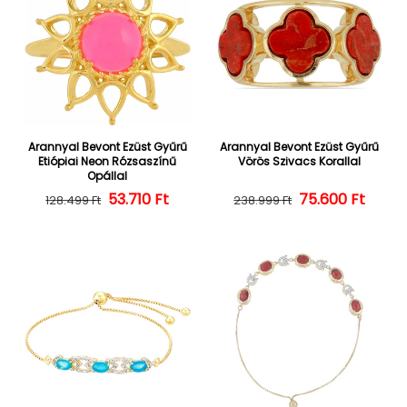
Arannyal Bevont Ezüst Gyűrű
Arannyal Bevont Ezüst Gyűrű
Etiópiai Neon Rózsaszínű
Vörös Szivacs Korallal
Opállal
Normál ár
Kedvezményes ár
53.710 Ft
Normál ár
Kedvezményes
75.600 Ft
128.499 Ft
238.999 Ft