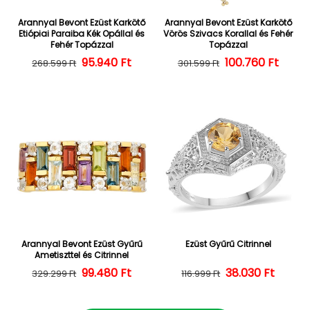
Arannyal Bevont Ezüst Karkötő
Arannyal Bevont Ezüst Karkötő
Etiópiai Paraiba Kék Opállal és
Vörös Szivacs Korallal és Fehér
Fehér Topázzal
Topázzal
Normál ár
Kedvezményes ár
95.940 Ft
100.760 Ft
Normál ár
Kedvezményes
268.599 Ft
301.599 Ft
Arannyal Bevont Ezüst Gyűrű
Ezüst Gyűrű Citrinnel
Ametiszttel és Citrinnel
Normál ár
Kedvezményes ár
99.480 Ft
38.030 Ft
Normál ár
Kedvezményes
329.299 Ft
116.999 Ft