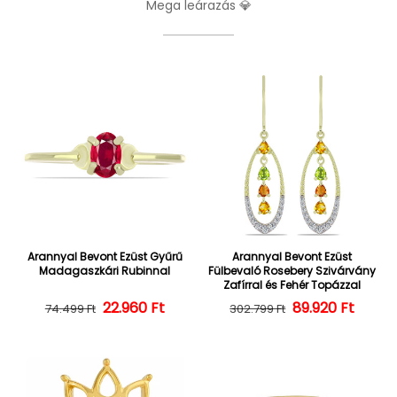
Mega leárazás 💎
Arannyal Bevont Ezüst Gyűrű
Arannyal Bevont Ezüst
Madagaszkári Rubinnal
Fülbevaló Rosebery Szivárvány
Zafírral és Fehér Topázzal
22.960 Ft
Normál ár
Kedvezményes ár
Normál ár
Kedvezményes
89.920 Ft
74.499 Ft
302.799 Ft