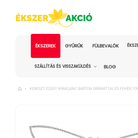
ÉKSZ
ÉKSZEREK
GYŰRŰK
FÜLBEVALÓK
SZÁLLÍTÁS ÉS VISSZAKÜLDÉS
BLOG
›
KERESZT EZÜST NYAKLÁNC BARTON GRÁNÁTTAL ÉS FEHÉR TO
KIHAGYÁS, ÉS
UGRÁS A
TERMÉKADATOKRA