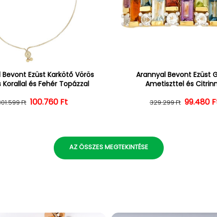
 Bevont Ezüst Karkötő Vörös
Arannyal Bevont Ezüst 
 Korallal és Fehér Topázzal
Ametiszttel és Citrin
100.760 Ft
Normál ár
Kedvezményes ár
Normál 
Kedvezm
99.480 F
301.599 Ft
329.299 Ft
AZ ÖSSZES MEGTEKINTÉSE