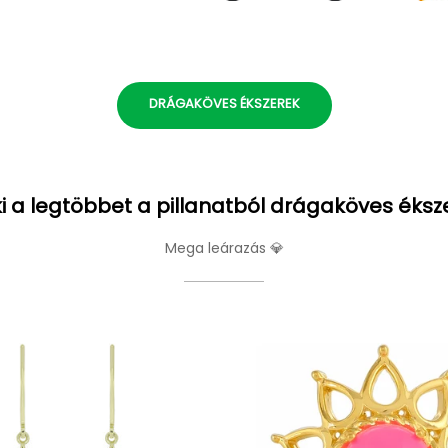
DRÁGAKÖVES ÉKSZEREK
i a legtöbbet a pillanatból drágaköves éksz
Mega leárazás 💎