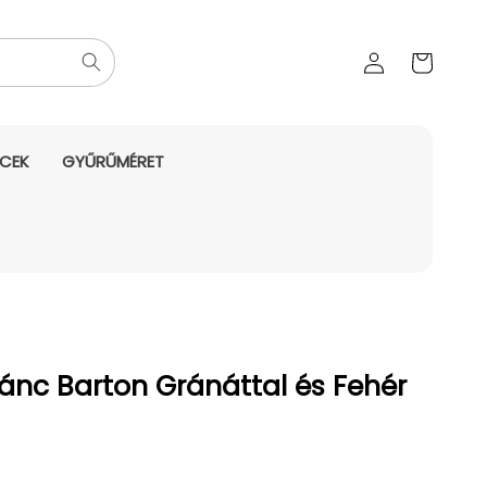
Az Ön
Bejelentkezés
kosara
NCEK
GYŰRŰMÉRET
lánc Barton Gránáttal és Fehér