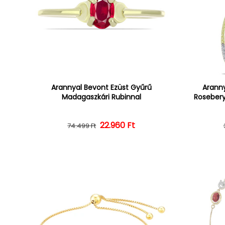
Arannyal Bevont Ezüst Gyűrű
Aranny
Madagaszkári Rubinnal
Rosebery
22.960 Ft
Normál ár
Kedvezményes ár
74.499 Ft