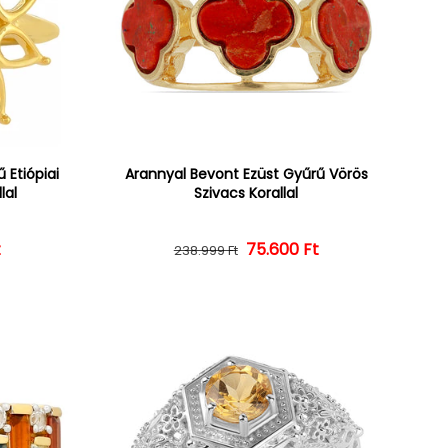
 Etiópiai
Arannyal Bevont Ezüst Gyűrű Vörös
lal
Szivacs Korallal
ár
ényes ár
t
Normál ár
Kedvezményes ár
75.600 Ft
238.999 Ft