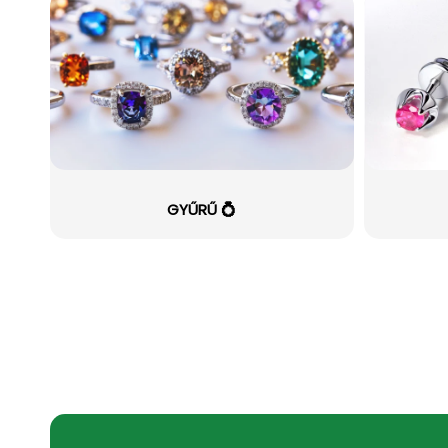
GYŰRŰ 💍