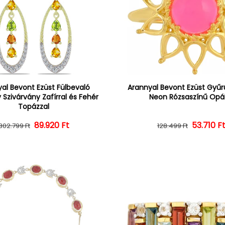
al Bevont Ezüst Fülbevaló
Arannyal Bevont Ezüst Gyűrű
 Szivárvány Zafírral és Fehér
Neon Rózsaszínű Opál
Topázzal
Normál ár
Kedvezményes ár
89.920 Ft
Normál 
Kedvezm
53.710 F
302.799 Ft
128.499 Ft