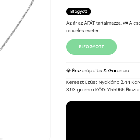
Elfogyott
Az ár az ÁFÁT tartalmazza. 🚛 A cs
rendelés esetén.
ELFOGYOTT
💎 Ékszerápolás & Garancia
Kereszt Ezüst Nyaklánc 2.44 Kar
3.93 gramm KÓD: Y55966 Éksze