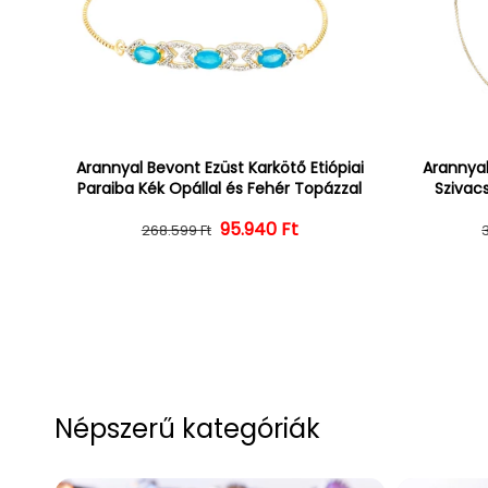
Arannyal Bevont Ezüst Karkötő Etiópiai
Arannyal
Paraiba Kék Opállal és Fehér Topázzal
Szivacs
Normál ár
Kedvezményes ár
95.940 Ft
268.599 Ft
Népszerű kategóriák