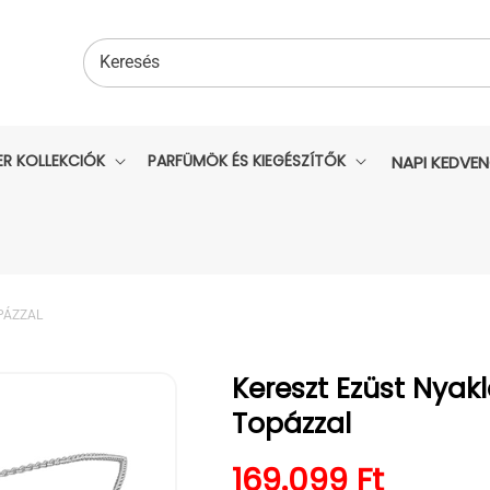
Keresés
ER KOLLEKCIÓK
PARFÜMÖK ÉS KIEGÉSZÍTŐK
NAPI KEDVE
PÁZZAL
Kereszt Ezüst Nyak
Topázzal
Normál ár
169.099 Ft