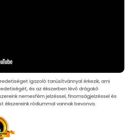
edetiséget igazoló tanúsítvánnyal érkezik, ami
edetiségét, és az ékszerben lévő drágakő
szereink nemesfém jelzéssel, finomságjelzéssel és
züst ékszereink ródiummal vannak bevonva.