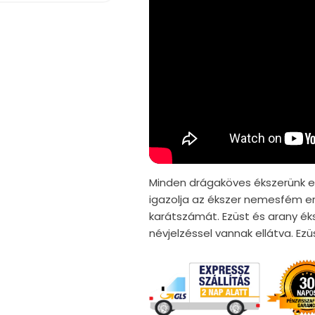
Minden drágaköves ékszerünk er
igazolja az ékszer nemesfém er
karátszámát. Ezüst és arany ék
névjelzéssel vannak ellátva. E