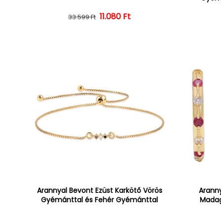
Normál ár
Kedvezményes ár
11.080 Ft
33.599 Ft
Arannyal Bevont Ezüst Karkötő Vörös
Aranny
Gyémánttal és Fehér Gyémánttal
Madag