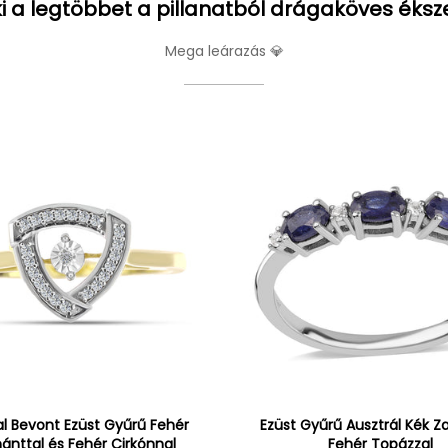
i a legtöbbet a pillanatból drágaköves éksz
Mega leárazás 💎
l Bevont Ezüst Gyűrű Fehér
Ezüst Gyűrű Ausztrál Kék Zaf
nttal és Fehér Cirkónnal
Fehér Topázzal