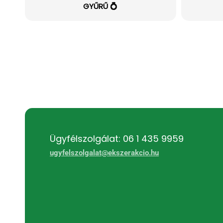
GYŰRŰ 💍
Ügyfélszolgálat: 06 1 435 9959
ugyfelszolgalat@ekszerakcio.hu