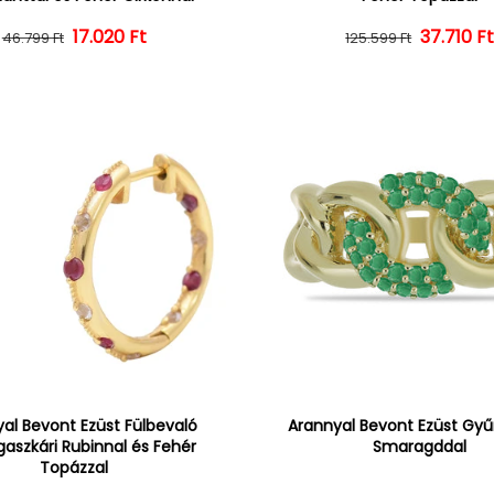
17.020 Ft
Normál ár
Kedvezményes ár
Normál 
Kedvezm
37.710 F
46.799 Ft
125.599 Ft
al Bevont Ezüst Fülbevaló
Arannyal Bevont Ezüst Gyűr
aszkári Rubinnal és Fehér
Smaragddal
Topázzal