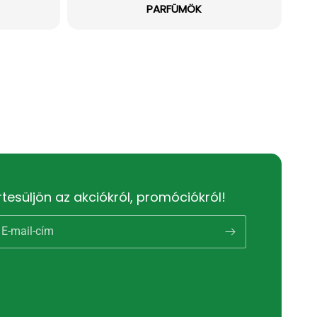
PARFÜMÖK
rtesüljön az akciókról, promóciókról!
E-mail-cím