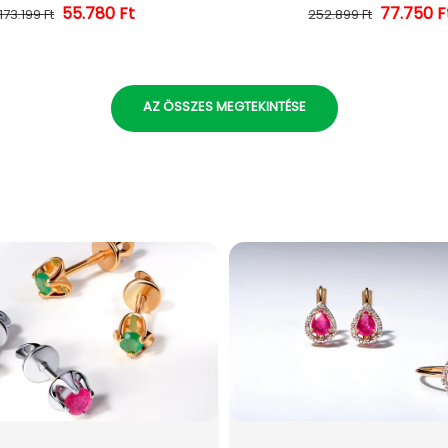
55.780 Ft
Normál ár
Kedvezményes ár
Normál 
Kedvezm
77.750 F
173.199 Ft
252.899 Ft
AZ ÖSSZES MEGTEKINTÉSE