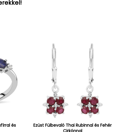
erekkel!
írral és
Ezüst Fülbevaló Thai Rubinnal és Fehér
Cirkónnal