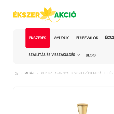
ÉKSZ
ÉKSZEREK
GYŰRŰK
FÜLBEVALÓK
SZÁLLÍTÁS ÉS VISSZAKÜLDÉS
BLOG
›
MEDÁL
›
KERESZT ARANNYAL BEVONT EZÜST MEDÁL FEHÉR
KIHAGYÁS, ÉS
UGRÁS A
TERMÉKADATOKRA