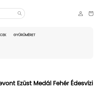
Az Ön
Bejelentkezés
kosara
NCEK
GYŰRŰMÉRET
evont Ezüst Medál Fehér Édesvízi
yes ár