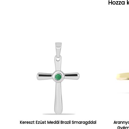
Hozza k
Kereszt Ezüst Medál Brazil Smaragddal
Arannya
Gyémá