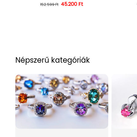
45.200 Ft
Normál ár
Kedvezményes ár
152.599 Ft
Népszerű kategóriák