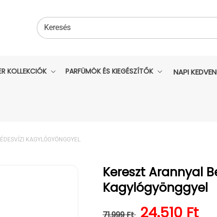
Keresés
ER KOLLEKCIÓK
PARFÜMÖK ÉS KIEGÉSZÍTŐK
NAPI KEDVE
 ÉDESVÍZI KAGYLÓGYÖNGGYEL
Kereszt Arannyal B
Kagylógyönggyel
Normál ár
Kedvezmén
24.510 Ft
71.999 Ft