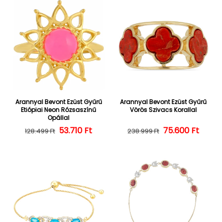
Arannyal Bevont Ezüst Gyűrű
Arannyal Bevont Ezüst Gyűrű
Etiópiai Neon Rózsaszínű
Vörös Szivacs Korallal
Opállal
Normál ár
Kedvezményes ár
53.710 Ft
Normál ár
Kedvezményes
75.600 Ft
128.499 Ft
238.999 Ft