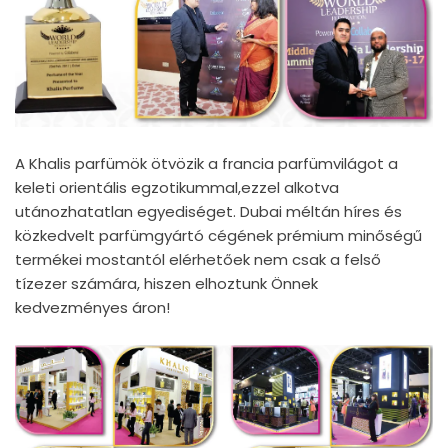
A Khalis parfümök ötvözik a francia parfümvilágot a
keleti orientális egzotikummal,ezzel alkotva
utánozhatatlan egyediséget. Dubai méltán híres és
közkedvelt parfümgyártó cégének prémium minőségű
termékei mostantól elérhetőek nem csak a felső
tízezer számára, hiszen elhoztunk Önnek
kedvezményes áron!