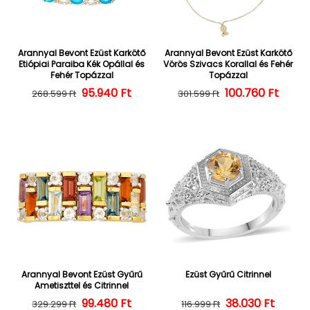
Arannyal Bevont Ezüst Karkötő
Arannyal Bevont Ezüst Karkötő
Etiópiai Paraiba Kék Opállal és
Vörös Szivacs Korallal és Fehér
Fehér Topázzal
Topázzal
Normál ár
Kedvezményes ár
95.940 Ft
100.760 Ft
Normál ár
Kedvezményes
268.599 Ft
301.599 Ft
Arannyal Bevont Ezüst Gyűrű
Ezüst Gyűrű Citrinnel
Ametiszttel és Citrinnel
Normál ár
Kedvezményes ár
99.480 Ft
38.030 Ft
Normál ár
Kedvezményes
329.299 Ft
116.999 Ft