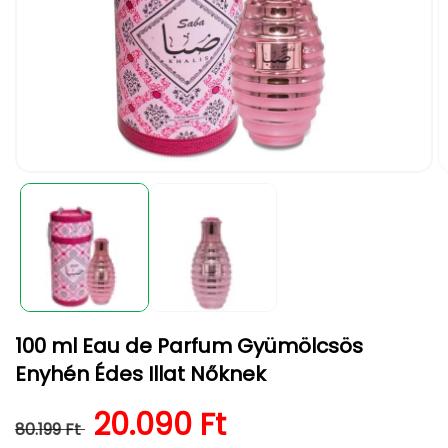
1.
2.
médiafájl
m
megnyitása
m
a
a
modális
m
párbeszédpanelen
p
100 ml Eau de Parfum Gyümölcsös
Enyhén Édes Illat Nőknek
Normál ár
Kedvezményes ár
20.090 Ft
80.199 Ft