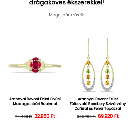
drágaköves ékszerekkel!
Mega leárazás 💎
Arannyal Bevont Ezüst Gyűrű
Arannyal Bevont Ezüst
Madagaszkári Rubinnal
Fülbevaló Rosebery Szivárvány
Zafírral és Fehér Topázzal
22.960 Ft
Normál ár
Kedvezményes ár
Normál ár
Kedvezményes
89.920 Ft
74.499 Ft
302.799 Ft