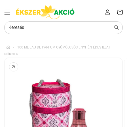
Az Ön
Bejelentkezés
kosara
Keresés
›
100 ML EAU DE PARFUM GYÜMÖLCSÖS ENYHÉN ÉDES ILLAT
NŐKNEK
KIHAGYÁS, ÉS
UGRÁS A
TERMÉKADATOKRA