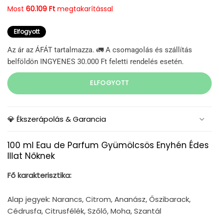
Most
60.109 Ft
megtakarítással
Elfogyott
Az ár az ÁFÁT tartalmazza. 🚛 A csomagolás és szállítás
belföldön INGYENES 30.000 Ft feletti rendelés esetén.
ELFOGYOTT
💎 Ékszerápolás & Garancia
100 ml Eau de Parfum Gyümölcsös Enyhén Édes
Illat Nőknek
Fő karakterisztika:
Alap jegyek: Narancs, Citrom, Ananász, Őszibarack,
Cédrusfa, Citrusfélék, Szőlő, Moha, Szantál