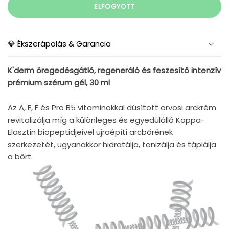
ELFOGYOTT
💎 Ékszerápolás & Garancia
K'derm öregedésgátló, regeneráló és feszesítő intenzív
prémium szérum gél, 30 ml
Az A, E, F és Pro B5 vitaminokkal dúsított orvosi arckrém
revitalizálja míg a különleges és egyedülálló Kappa-
Elasztin biopeptidjeivel ujraépíti arcbőrének
szerkezetét, ugyanakkor hidratálja, tonizálja és táplálja
a bőrt.