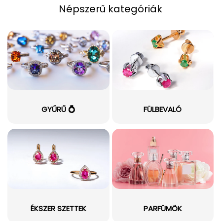
Népszerű kategóriák
GYŰRŰ 💍
FÜLBEVALÓ
ÉKSZER SZETTEK
PARFÜMÖK