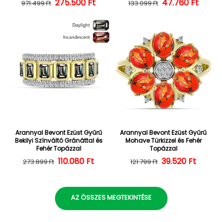
275.500 Ft
Normál ár
Kedvezményes ár
47.760 Ft
Normál ár
Kedvezményes
971.499 Ft
133.099 Ft
Arannyal Bevont Ezüst Gyűrű
Arannyal Bevont Ezüst Gyűrű
Bekilyi Színváltó Gránáttal és
Mohave Türkizzel és Fehér
Fehér Topázzal
Topázzal
110.080 Ft
Normál ár
Kedvezményes ár
39.520 Ft
Normál ár
Kedvezményes
273.899 Ft
121.799 Ft
AZ ÖSSZES MEGTEKINTÉSE