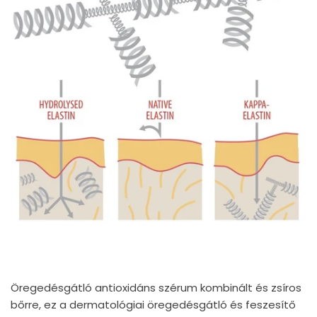
Öregedésgátló antioxidáns szérum kombinált és zsíros
bőrre, ez a dermatológiai öregedésgátló és feszesítő