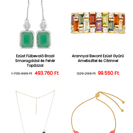
Ezüst Fülbevaló Brazil
Arannyal Bevont Ezüst Gyűrű
Smaragddal és Fehér
Ametiszttel és Citrinnel
Topázzal
493.760 Ft
Normál ár
Kedvezményes ár
Normál ár
Kedvezményes
99.550 Ft
1.735.999 Ft
329.299 Ft