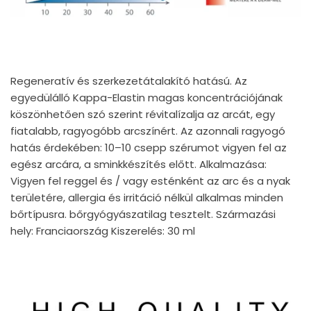
Regeneratív és szerkezetátalakító hatású. Az
egyedülálló Kappa-Elastin magas koncentrációjának
köszönhetően szó szerint révitalízalja az arcát, egy
fiatalabb, ragyogóbb arcszínért. Az azonnali ragyogó
hatás érdekében: 10–10 csepp szérumot vigyen fel az
egész arcára, a sminkkészítés előtt. Alkalmazása:
Vigyen fel reggel és / vagy esténként az arc és a nyak
területére, allergia és irritáció nélkül alkalmas minden
bőrtípusra. bőrgyógyászatilag tesztelt. Származási
hely: Franciaország Kiszerelés: 30 ml