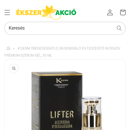
Az Ön
Bejelentkezés
kosara
Keresés
›
K'DERM ÖREGEDÉSGÁTLÓ, REGENERÁLÓ ÉS FESZESÍTŐ INTENZÍV
PRÉMIUM SZÉRUM GÉL, 30 ML
KIHAGYÁS, ÉS
UGRÁS A
TERMÉKADATOKRA