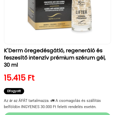
1.
K'Derm öregedésgátló, regeneráló és
médiafájl
megnyitása
feszesítő intenzív prémium szérum gél,
a
modális
30 ml
párbeszédpanelen
Normál ár
15.415 Ft
Elfogyott
Az ár az ÁFÁT tartalmazza. 🚛 A csomagolás és szállítás
belföldön INGYENES 30.000 Ft feletti rendelés esetén.