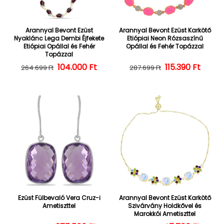
Arannyal Bevont Ezüst
Arannyal Bevont Ezüst Karkötő
Nyaklánc Lega Dembi Éjfekete
Etiópiai Neon Rózsaszínű
Etiópiai Opállal és Fehér
Opállal és Fehér Topázzal
Topázzal
104.000 Ft
Normál ár
Kedvezményes ár
Normál ár
Kedvezményes
115.390 Ft
264.699 Ft
287.699 Ft
Ezüst Fülbevaló Vera Cruz-i
Arannyal Bevont Ezüst Karkötő
Ametiszttel
Szivárvány Holdkővel és
Marokkói Ametiszttel