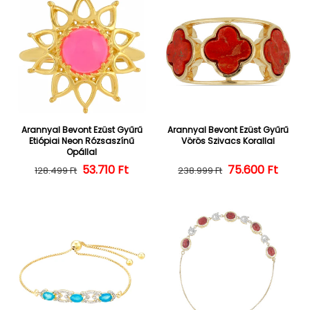
Arannyal Bevont Ezüst Gyűrű
Arannyal Bevont Ezüst Gyűrű
Etiópiai Neon Rózsaszínű
Vörös Szivacs Korallal
Opállal
Normál ár
Kedvezményes ár
53.710 Ft
Normál ár
Kedvezményes
75.600 Ft
128.499 Ft
238.999 Ft