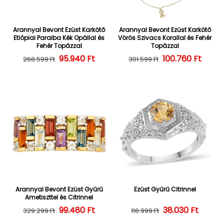
Arannyal Bevont Ezüst Karkötő
Arannyal Bevont Ezüst Karkötő
Etiópiai Paraiba Kék Opállal és
Vörös Szivacs Korallal és Fehér
Fehér Topázzal
Topázzal
Normál ár
Kedvezményes ár
95.940 Ft
100.760 Ft
Normál ár
Kedvezményes
268.599 Ft
301.599 Ft
Arannyal Bevont Ezüst Gyűrű
Ezüst Gyűrű Citrinnel
Ametiszttel és Citrinnel
Normál ár
Kedvezményes ár
99.480 Ft
38.030 Ft
Normál ár
Kedvezményes
329.299 Ft
116.999 Ft