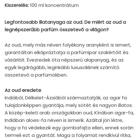
Kiszerelés:
100 ml koncentrátum
Legfontosabb illatanyaga az oud. De miért az oud a
legnépszerűbb parfüm összetevő a világon?
Az oud, mely más néven folyékony aranyként is ismert,
garantáltan elkápráztatja a parfümipar szakértőit és
vásárlóit. Évezredek óta népszerű alapanyag, és az
egyik legdrágább, leginkább luxuscikknek számító
összetevő a parfümökben.
Az oud eredete
Indiából, Délkelet-Ázsiából származtatják, az agar fa
tulajdonképpen gyantája, mely sötét és nagyon illatos.
A közép-keleti arab országokban oud, Kínában agar-fa,
Indiában aloes-fa néven is ismerik. Azáltal jön létre,
hogy a fa védekezik egy gombafajta ellen, ennek során
termeli ezt a gyantát. Maga a folyamat rendkívül ritka,