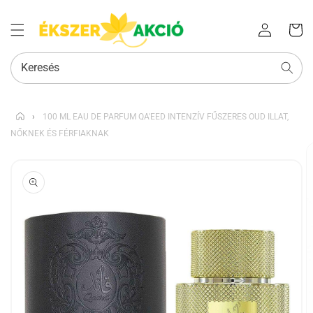
Az Ön
Bejelentkezés
kosara
Keresés
›
100 ML EAU DE PARFUM QA'EED INTENZÍV FŰSZERES OUD ILLAT,
NŐKNEK ÉS FÉRFIAKNAK
KIHAGYÁS, ÉS
UGRÁS A
TERMÉKADATOKRA