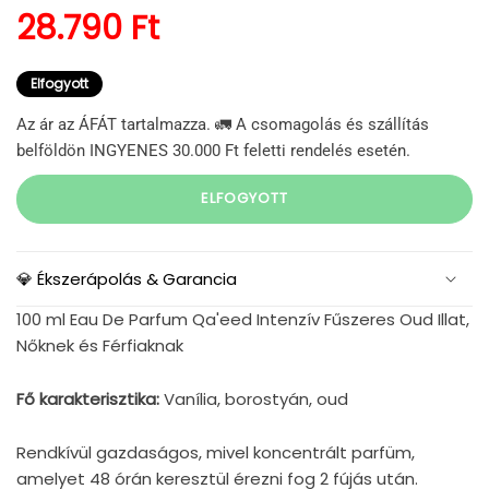
Normál ár
28.790 Ft
Elfogyott
Az ár az ÁFÁT tartalmazza. 🚛 A csomagolás és szállítás
belföldön INGYENES 30.000 Ft feletti rendelés esetén.
ELFOGYOTT
💎 Ékszerápolás & Garancia
100 ml Eau De Parfum Qa'eed Intenzív Fűszeres Oud Illat,
Nőknek és Férfiaknak
Fő karakterisztika:
Vanília, borostyán, oud
Rendkívül gazdaságos, mivel koncentrált parfüm,
amelyet 48 órán keresztül érezni fog 2 fújás után.