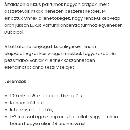
Általában a luxus parfümök nagyon drágák, mert
összetevőik ritkák, nehezen beszerezhetőek. Mi
elhoztuk Önnek a lehetőséget, hogy rendívül kedvezp
áron jusson Luxus Parfümkoncentrátumhoz egyenesen
Dubaiból.
A Lattafa illatanyagait különlegesen finom
olajokból, egzotikus virágszirmokból, fagyökökből, és
pézsmából vonják ki, ennek köszönhetően
ellenállhatatlanná teszi viselőjét.
Jellemzők
:
100 ml-es Gazdaságos kiszerelés
Koncentrált illat
Intenzív, ulta tartós,
1-2 fújással egész nap érezhető illat, vagy a ruhán,
bőrön hagyva akár 48 óra múlva is!