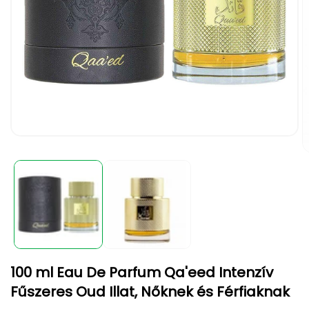
1.
médiafájl
2.
megnyitása
m
a
m
modális
a
párbeszédpanelen
m
p
100 ml Eau De Parfum Qa'eed Intenzív
Fűszeres Oud Illat, Nőknek és Férfiaknak