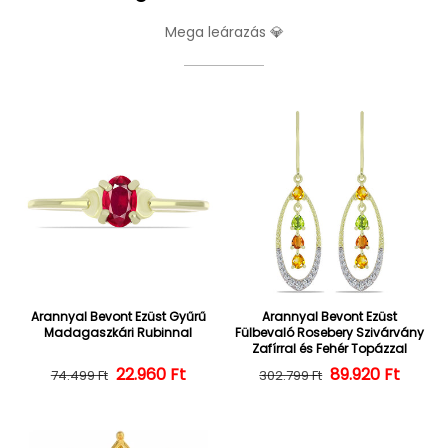
Mega leárazás 💎
Arannyal Bevont Ezüst Gyűrű
Arannyal Bevont Ezüst
Madagaszkári Rubinnal
Fülbevaló Rosebery Szivárvány
Zafírral és Fehér Topázzal
22.960 Ft
Normál ár
Kedvezményes ár
Normál ár
Kedvezményes
89.920 Ft
74.499 Ft
302.799 Ft