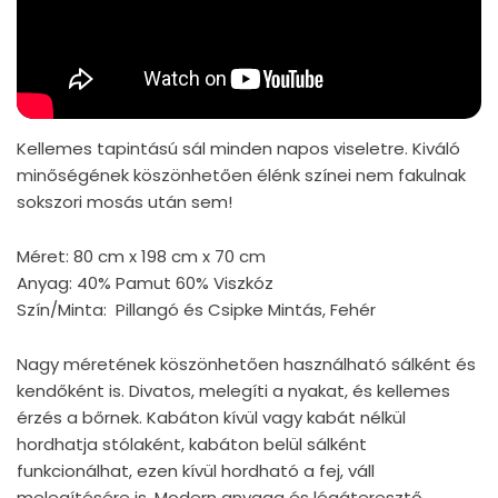
Kellemes tapintású sál minden napos viseletre.
Kiváló
minőségének köszönhetően élénk színei nem fakulnak
sokszori mosás után sem!
Méret: 80 cm x 198 cm x 70 cm
Anyag:
40% Pamut 60% Viszkóz
Szín/Minta: Pillangó és Csipke Mintás, Fehér
Nagy méretének köszönhetően használható sálként és
kendőként is. Divatos, melegíti a nyakat, és kelle
m
es
érzés a bőrnek. Kabáton kívül vagy kabát nélkül
hordhatja stólaként, kabáton belül sálként
funkcionálhat, ezen kívül hordható a fej, váll
melegítésére is. Modern anyaga és légáteresztő