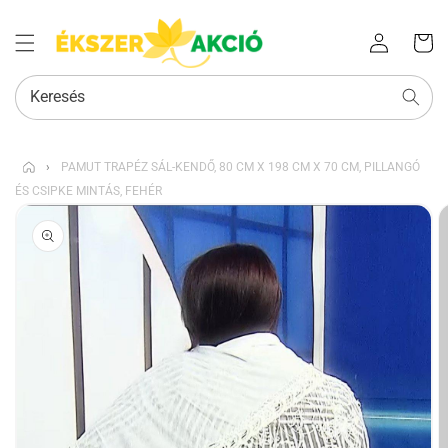
Az Ön
Bejelentkezés
kosara
Keresés
›
PAMUT TRAPÉZ SÁL-KENDŐ, 80 CM X 198 CM X 70 CM, PILLANGÓ
ÉS CSIPKE MINTÁS, FEHÉR
KIHAGYÁS, ÉS
UGRÁS A
TERMÉKADATOKRA