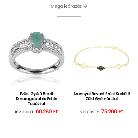
Mega leárazás 💎
Ezüst Gyűrű Brazil
Arannyal Bevont Ezüst Karkötő
Smaragddal és Fehér
Zöld Gyémánttal
Topázzal
60.280 Ft
Normál ár
Kedvezményes ár
75.260 Ft
Normál ár
Kedvezményes
162.399 Ft
212.899 Ft