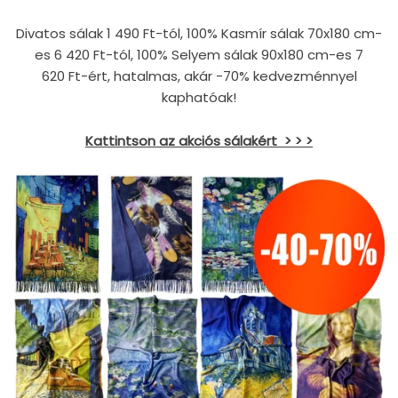
Divatos sálak
1 490
Ft-tól, 100% Kasmír sálak 70x180 cm-
es
6 420
Ft-tól, 100% Selyem sálak 90x180 cm-es
7
620
Ft-ért, hatalmas, akár -70% kedvezménnyel
kaphatóak!
Kattintson az akciós sálakért
> > >