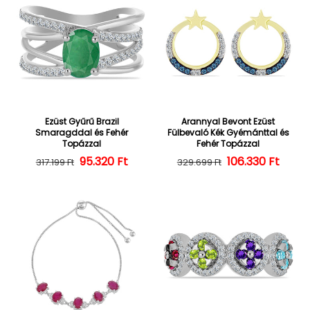
Ezüst Gyűrű Brazil
Arannyal Bevont Ezüst
Smaragddal és Fehér
Fülbevaló Kék Gyémánttal és
Topázzal
Fehér Topázzal
95.320 Ft
Normál ár
Kedvezményes ár
106.330 Ft
Normál ár
Kedvezményes
317.199 Ft
329.699 Ft