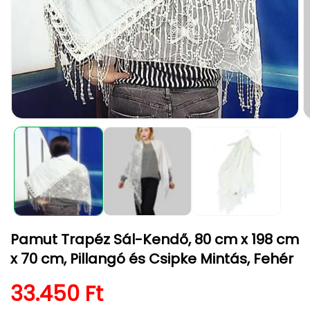
1.
2.
médiafájl
m
megnyitása
m
a
a
modális
m
párbeszédpanelen
p
Pamut Trapéz Sál-Kendő, 80 cm x 198 cm
x 70 cm, Pillangó és Csipke Mintás, Fehér
Normál ár
33.450 Ft