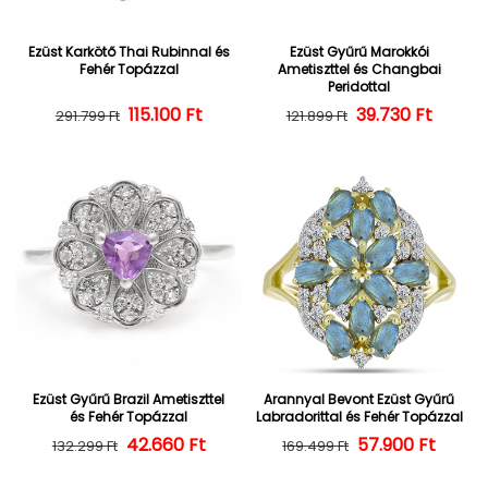
Ezüst Karkötő Thai Rubinnal és
Ezüst Gyűrű Marokkói
Fehér Topázzal
Ametiszttel és Changbai
Peridottal
Normál ár
Kedvezményes ár
115.100 Ft
39.730 Ft
Normál ár
Kedvezményes
291.799 Ft
121.899 Ft
Ezüst Gyűrű Brazil Ametiszttel
Arannyal Bevont Ezüst Gyűrű
és Fehér Topázzal
Labradorittal és Fehér Topázzal
42.660 Ft
Normál ár
Kedvezményes ár
57.900 Ft
Normál ár
Kedvezményes
132.299 Ft
169.499 Ft