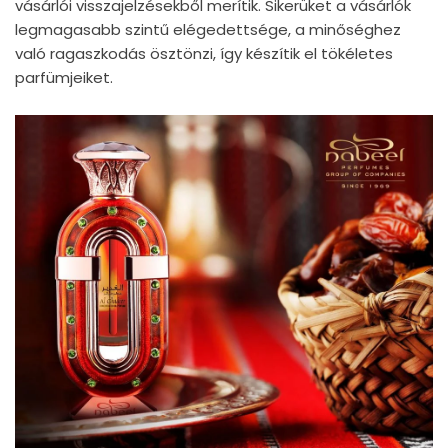
vásárlói visszajelzésekből merítik. Sikerüket a vásárlók
legmagasabb szintű elégedettsége, a minőséghez
való ragaszkodás ösztönzi, így készítik el tökéletes
parfümjeiket.