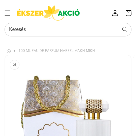
Az Ön
Bejelentkezés
kosara
Keresés
›
100 ML EAU DE PARFUM NABEEL MAKH MIKH
KIHAGYÁS, ÉS
UGRÁS A
TERMÉKADATOKRA