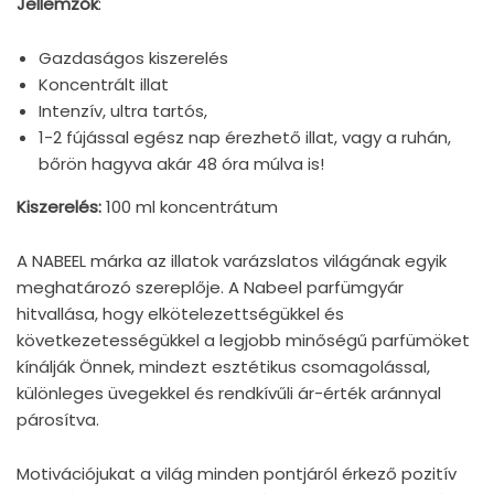
Jellemzők
:
Gazdaságos kiszerelés
Koncentrált illat
Intenzív, ultra tartós,
1-2 fújással egész nap érezhető illat, vagy a ruhán,
bőrön hagyva akár 48 óra múlva is!
Kiszerelés:
100 ml koncentrátum
A NABEEL márka az illatok varázslatos világának egyik
meghatározó szereplője. A Nabeel parfümgyár
hitvallása, hogy elkötelezettségükkel és
következetességükkel a legjobb minőségű parfümöket
kínálják Önnek, mindezt esztétikus csomagolással,
különleges üvegekkel és rendkívűli ár-érték aránnyal
párosítva.
Motivációjukat a világ minden pontjáról érkező pozitív