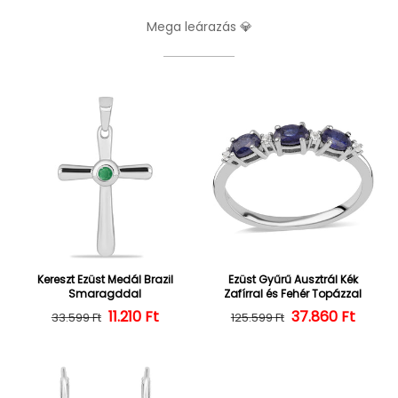
Mega leárazás 💎
Kereszt Ezüst Medál Brazil
Ezüst Gyűrű Ausztrál Kék
Smaragddal
Zafírral és Fehér Topázzal
Normál ár
Kedvezményes ár
11.210 Ft
37.860 Ft
Normál ár
Kedvezményes
33.599 Ft
125.599 Ft