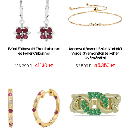
Ezüst Fülbevaló Thai Rubinnal
Arannyal Bevont Ezüst Karkötő
és Fehér Cirkónnal
Vörös Gyémánttal és Fehér
Gyémánttal
Normál ár
Kedvezményes ár
41.130 Ft
45.350 Ft
Normál ár
Kedvezményes
136.299 Ft
152.599 Ft