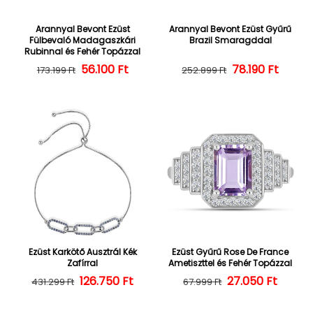
Arannyal Bevont Ezüst
Arannyal Bevont Ezüst Gyűrű
Fülbevaló Madagaszkári
Brazil Smaragddal
Rubinnal és Fehér Topázzal
56.100 Ft
Normál ár
Kedvezményes ár
Normál ár
Kedvezményes
78.190 Ft
173.199 Ft
252.899 Ft
Ezüst Karkötő Ausztrál Kék
Ezüst Gyűrű Rose De France
Zafírral
Ametiszttel és Fehér Topázzal
126.750 Ft
Normál ár
Kedvezményes ár
27.050 Ft
Normál ár
Kedvezményes
431.299 Ft
67.999 Ft