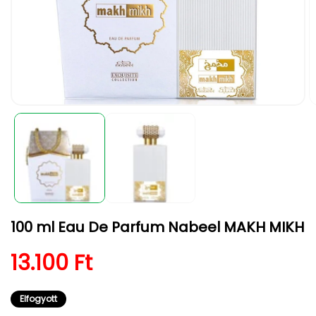
1.
2.
médiafájl
m
megnyitása
m
a
a
modális
m
párbeszédpanelen
p
100 ml Eau De Parfum Nabeel MAKH MIKH
Normál ár
13.100 Ft
Elfogyott