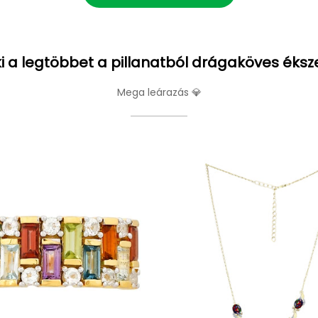
i a legtöbbet a pillanatból drágaköves éksz
Mega leárazás 💎