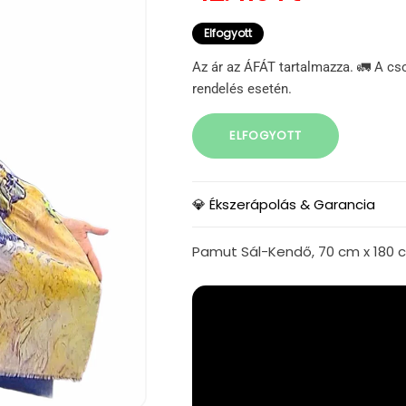
Elfogyott
Az ár az ÁFÁT tartalmazza. 🚛 A cs
rendelés esetén.
ELFOGYOTT
💎 Ékszerápolás & Garancia
Pamut Sál-Kendő, 70 cm x 180 