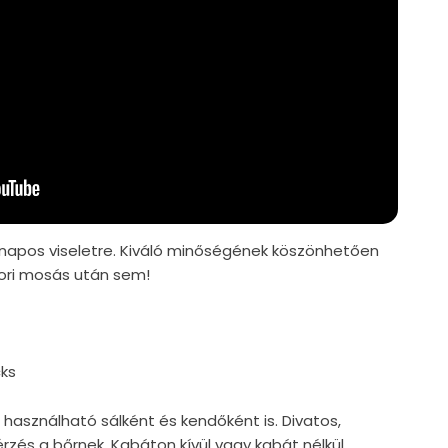
napos viseletre.
Kiváló minőségének köszönhetően
zori mosás után sem!
cks
asználható sálként és kendőként is. Divatos,
érzés a bőrnek. Kabáton kívül vagy kabát nélkül