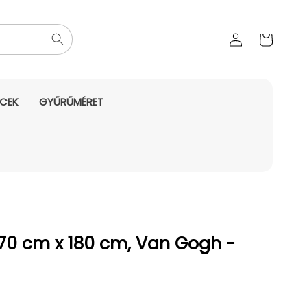
Az Ön
Bejelentkezés
kosara
NCEK
GYŰRŰMÉRET
70 cm x 180 cm, Van Gogh -