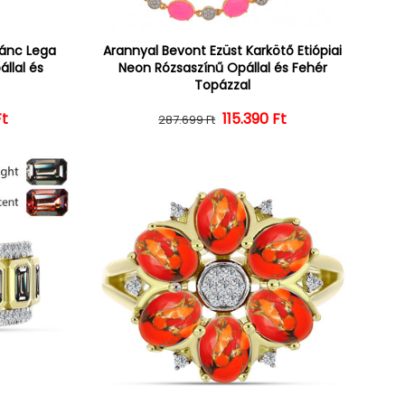
lánc Lega
Arannyal Bevont Ezüst Karkötő Etiópiai
állal és
Neon Rózsaszínű Opállal és Fehér
Topázzal
Ft
ár
ényes ár
Normál ár
Kedvezményes ár
115.390 Ft
287.699 Ft