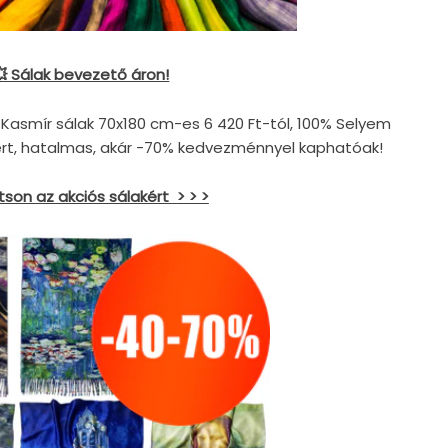
💥 Sálak bevezető áron!
% Kasmír sálak 70x180 cm-es
6 420
Ft-tól, 100% Selyem
ért, hatalmas, akár -70% kedvezménnyel kaphatóak!
tson az akciós sálakért
> > >