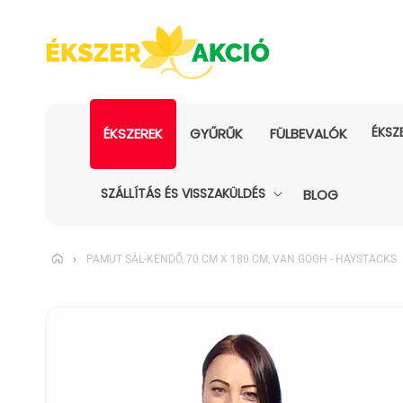
ÉKSZ
ÉKSZEREK
GYŰRŰK
FÜLBEVALÓK
SZÁLLÍTÁS ÉS VISSZAKÜLDÉS
BLOG
›
PAMUT SÁL-KENDŐ, 70 CM X 180 CM, VAN GOGH - HAYSTACKS
KIHAGYÁS, ÉS
UGRÁS A
TERMÉKADATOKRA