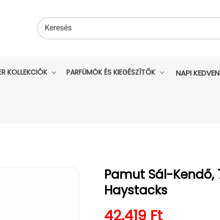
Keresés
ER KOLLEKCIÓK
PARFÜMÖK ÉS KIEGÉSZÍTŐK
NAPI KEDVE
Pamut Sál-Kendő, 
Haystacks
Normál ár
42.419 Ft