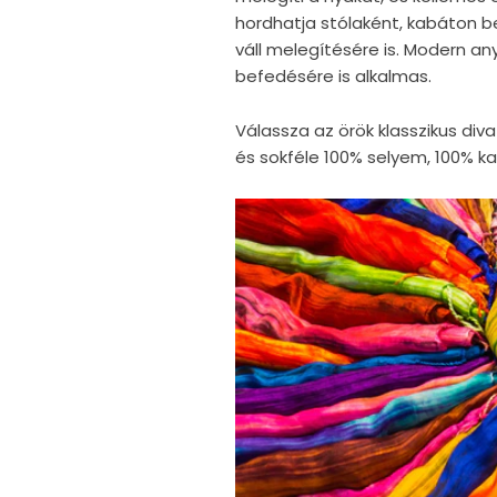
hordhatja stólaként, kabáton bel
váll melegítésére is. Modern a
befedésére is alkalmas.
Válassza az örök klasszikus di
és sokféle 100% selyem, 100% ka