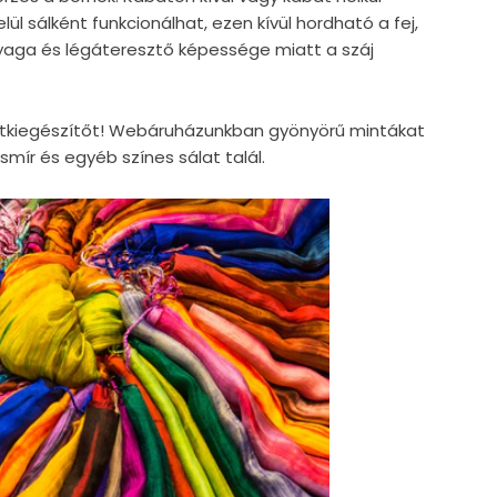
ül sálként funkcionálhat, ezen kívül hordható a fej,
nyaga és légáteresztő képessége miatt a száj
vatkiegészítőt! Webáruházunkban gyönyörű mintákat
smír és egyéb színes sálat talál.