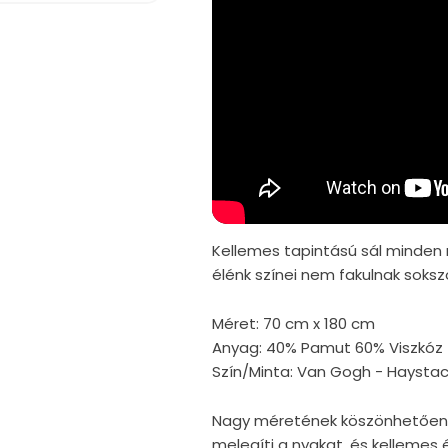
Kellemes tapintású sál minden 
élénk színei nem fakulnak soks
Méret: 70 cm x 180 cm
Anyag:
40% Pamut 60% Viszkóz
Szín/Minta: Van Gogh - Haysta
Nagy méretének köszönhetően h
melegíti a nyakat, és kelle
m
es 