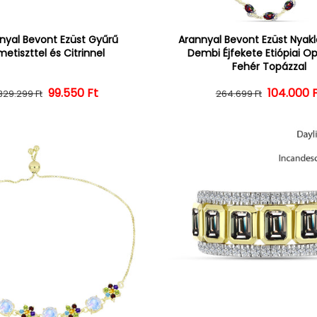
nyal Bevont Ezüst Gyűrű
Arannyal Bevont Ezüst Nyak
etiszttel és Citrinnel
Dembi Éjfekete Etiópiai Op
Fehér Topázzal
Normál ár
Kedvezményes ár
99.550 Ft
104.000 
Normál 
Kedvezm
329.299 Ft
264.699 Ft