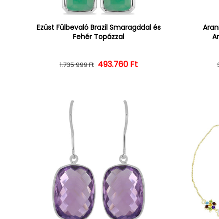
Ezüst Fülbevaló Brazil Smaragddal és
Aran
Fehér Topázzal
Am
493.760 Ft
Normál ár
Kedvezményes ár
1.735.999 Ft