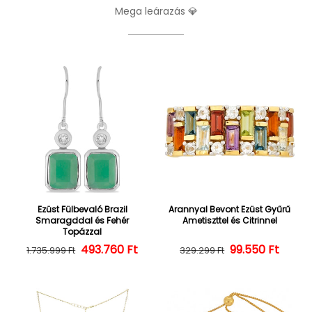
Mega leárazás 💎
Ezüst Fülbevaló Brazil
Arannyal Bevont Ezüst Gyűrű
Smaragddal és Fehér
Ametiszttel és Citrinnel
Topázzal
493.760 Ft
Normál ár
Kedvezményes ár
Normál ár
Kedvezményes
99.550 Ft
1.735.999 Ft
329.299 Ft