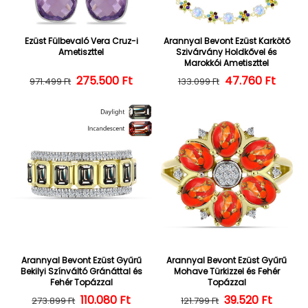
Ezüst Fülbevaló Vera Cruz-i
Arannyal Bevont Ezüst Karkötő
Ametiszttel
Szivárvány Holdkővel és
Marokkói Ametiszttel
275.500 Ft
Normál ár
Kedvezményes ár
47.760 Ft
Normál ár
Kedvezményes
971.499 Ft
133.099 Ft
Arannyal Bevont Ezüst Gyűrű
Arannyal Bevont Ezüst Gyűrű
Bekilyi Színváltó Gránáttal és
Mohave Türkizzel és Fehér
Fehér Topázzal
Topázzal
110.080 Ft
Normál ár
Kedvezményes ár
39.520 Ft
Normál ár
Kedvezményes
273.899 Ft
121.799 Ft