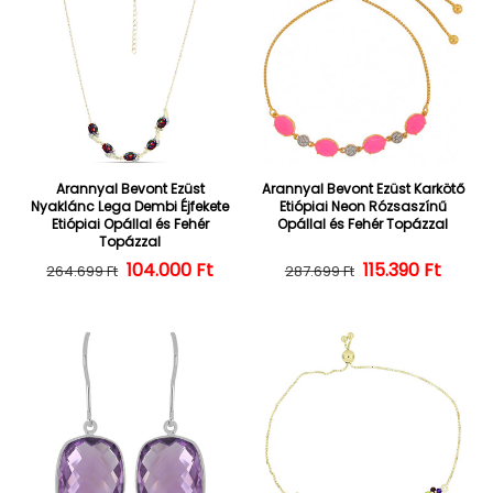
Arannyal Bevont Ezüst
Arannyal Bevont Ezüst Karkötő
Nyaklánc Lega Dembi Éjfekete
Etiópiai Neon Rózsaszínű
Etiópiai Opállal és Fehér
Opállal és Fehér Topázzal
Topázzal
104.000 Ft
Normál ár
Kedvezményes ár
Normál ár
Kedvezményes
115.390 Ft
264.699 Ft
287.699 Ft