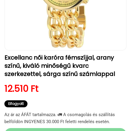
1.
Excellanc női karóra fémszíjjal, arany
médiafájl
megnyitása
színű, kiváló minőségű kvarc
a
modális
szerkezettel, sárga színű számlappal
párbeszédpanelen
Normál ár
12.510 Ft
Elfogyott
Az ár az ÁFÁT tartalmazza. 🚛 A csomagolás és szállítás
belföldön INGYENES 30.000 Ft feletti rendelés esetén.