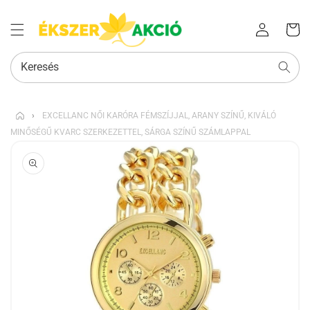
Az Ön
Bejelentkezés
kosara
Keresés
›
EXCELLANC NŐI KARÓRA FÉMSZÍJJAL, ARANY SZÍNŰ, KIVÁLÓ
MINŐSÉGŰ KVARC SZERKEZETTEL, SÁRGA SZÍNŰ SZÁMLAPPAL
KIHAGYÁS, ÉS
UGRÁS A
TERMÉKADATOKRA