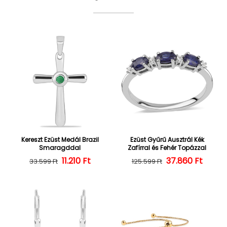
Kereszt Ezüst Medál Brazil
Ezüst Gyűrű Ausztrál Kék
Smaragddal
Zafírral és Fehér Topázzal
Normál ár
Kedvezményes ár
11.210 Ft
37.860 Ft
Normál ár
Kedvezményes
33.599 Ft
125.599 Ft