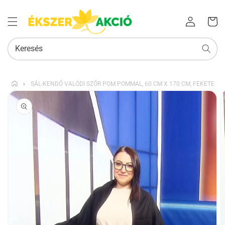
Az Ön
Bejelentkezés
kosara
Keresés
›
SÁL-KENDŐ VALÓDI SZŐR POM POMMAL, 60 CM X 170 CM, FEKETE
KIHAGYÁS, ÉS
UGRÁS A
TERMÉKADATOKRA