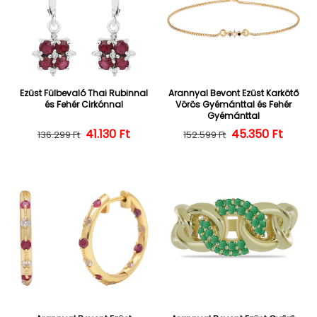
Ezüst Fülbevaló Thai Rubinnal
Arannyal Bevont Ezüst Karkötő
és Fehér Cirkónnal
Vörös Gyémánttal és Fehér
Gyémánttal
Normál ár
Kedvezményes ár
41.130 Ft
45.350 Ft
Normál ár
Kedvezményes
136.299 Ft
152.599 Ft