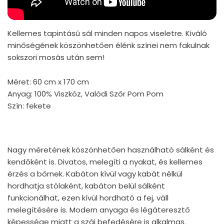
Kellemes tapintású sál minden napos viseletre.
Kiváló
minőségének köszönhetően élénk színei nem fakulnak
sokszori mosás után sem!
Méret: 60 cm x 170 cm
Anyag:
100% Viszkóz, Valódi Szőr Pom Pom
Szín: fekete
Nagy méretének köszönhetően használható sálként és
kendőként is. Divatos, melegíti a nyakat, és kelle
m
es
érzés a bőrnek. Kabáton kívül vagy kabát nélkül
hordhatja stólaként, kabáton belül sálként
funkcionálhat, ezen kívül hordható a fej, váll
melegítésére is. Modern anyaga és légáteresztő
képessége miatt a száj befedésére is alkalmas.