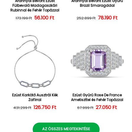
Arannyal Bevont Ezüst
Arannyal Bevont Ezüst Gyűrű
Fülbevaló Madagaszkári
Brazil Smaragddal
Rubinnal és Fehér Topázzal
56.100 Ft
Normál ár
Kedvezményes ár
Normál ár
Kedvezményes
78.190 Ft
173.199 Ft
252.899 Ft
Ezüst Karkötő Ausztrál Kék
Ezüst Gyűrű Rose De France
Zafírral
Ametiszttel és Fehér Topázzal
126.750 Ft
Normál ár
Kedvezményes ár
27.050 Ft
Normál ár
Kedvezményes
431.299 Ft
67.999 Ft
AZ ÖSSZES MEGTEKINTÉSE