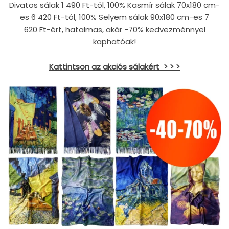
Divatos sálak
1 490
Ft-tól, 100% Kasmír sálak 70x180 cm-
es
6 420
Ft-tól, 100% Selyem sálak 90x180 cm-es
7
620
Ft-ért, hatalmas, akár -70% kedvezménnyel
kaphatóak!
Kattintson az akciós sálakért
> > >