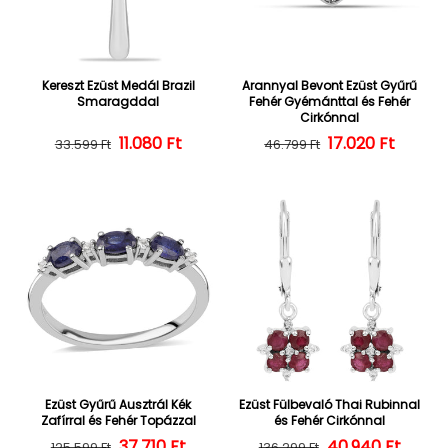
Kereszt Ezüst Medál Brazil
Arannyal Bevont Ezüst Gyűrű
Smaragddal
Fehér Gyémánttal és Fehér
Cirkónnal
Normál ár
Kedvezményes ár
11.080 Ft
17.020 Ft
Normál ár
Kedvezményes
33.599 Ft
46.799 Ft
Ezüst Gyűrű Ausztrál Kék
Ezüst Fülbevaló Thai Rubinnal
Zafírral és Fehér Topázzal
és Fehér Cirkónnal
Normál ár
Kedvezményes ár
37.710 Ft
40.940 Ft
Normál ár
Kedvezményes
125.599 Ft
136.299 Ft