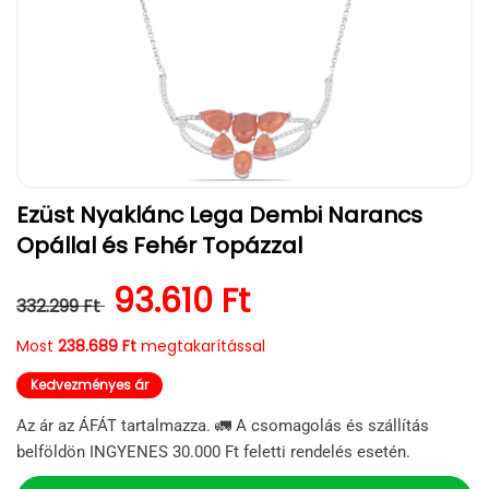
1.
Ezüst Nyaklánc Lega Dembi Narancs
médiafájl
megnyitása
Opállal és Fehér Topázzal
a
modális
párbeszédpanelen
Normál ár
Kedvezményes ár
93.610 Ft
332.299 Ft
Most
238.689 Ft
megtakarítással
Kedvezményes ár
Az ár az ÁFÁT tartalmazza. 🚛 A csomagolás és szállítás
belföldön INGYENES 30.000 Ft feletti rendelés esetén.