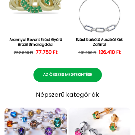
Arannyal Bevont Ezüst Gyűrű
Ezüst Karkötő Ausztrál Kék
Brazil Smaragddal
Zafírral
Normál ár
Kedvezményes ár
77.750 Ft
126.410 Ft
Normál ár
Kedvezményes
252.899 Ft
431.299 Ft
AZ ÖSSZES MEGTEKINTÉSE
Népszerű kategóriák