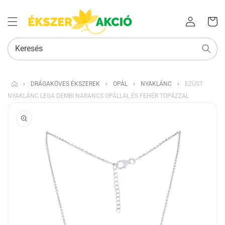
Az Ön
Bejelentkezés
kosara
Keresés
›
DRÁGAKÖVES ÉKSZEREK
›
OPÁL
›
NYAKLÁNC
›
EZÜST
NYAKLÁNC LEGA DEMBI NARANCS OPÁLLAL ÉS FEHÉR TOPÁZZAL
KIHAGYÁS, ÉS
UGRÁS A
TERMÉKADATOKRA