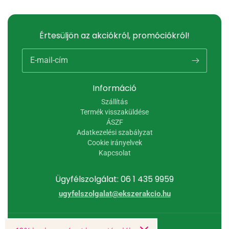
Értesüljön az akciókról, promóciókról!
E-mail-cím
Információ
Szállítás
Termék visszaküldése
ÁSZF
Adatkezelési szabályzat
Cookie irányelvek
Kapcsolat
Ügyfélszolgálat: 06 1 435 9959
ugyfelszolgalat@ekszerakcio.hu
© 2026,
Ékszer Akció