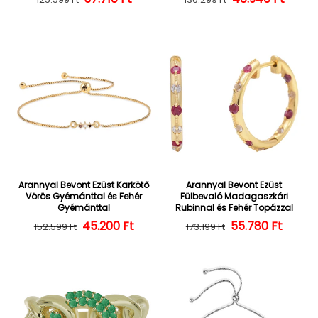
Arannyal Bevont Ezüst Karkötő
Arannyal Bevont Ezüst
Vörös Gyémánttal és Fehér
Fülbevaló Madagaszkári
Gyémánttal
Rubinnal és Fehér Topázzal
45.200 Ft
Normál ár
Kedvezményes ár
55.780 Ft
Normál ár
Kedvezményes
152.599 Ft
173.199 Ft