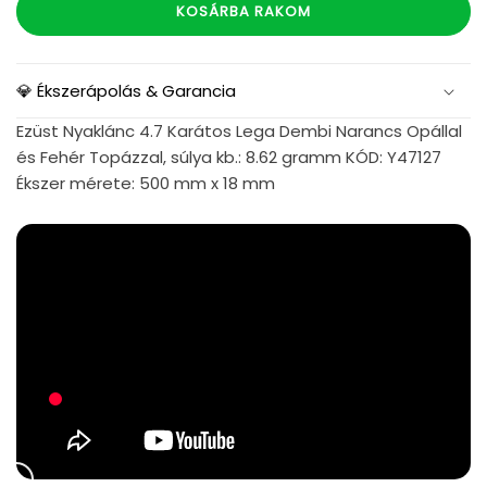
KOSÁRBA RAKOM
💎 Ékszerápolás & Garancia
Ezüst Nyaklánc 4.7 Karátos Lega Dembi Narancs Opállal
és Fehér Topázzal, súlya kb.: 8.62 gramm KÓD: Y47127
Ékszer mérete: 500 mm x 18 mm