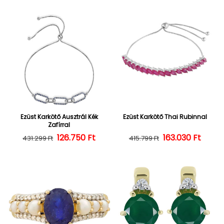
Ezüst Karkötő Ausztrál Kék
Ezüst Karkötő Thai Rubinnal
Zafírral
126.750 Ft
Normál ár
Kedvezményes ár
163.030 Ft
Normál ár
Kedvezményes
431.299 Ft
415.799 Ft