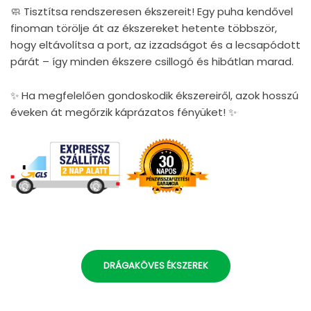
🧼 Tisztítsa rendszeresen ékszereit! Egy puha kendővel
finoman törölje át az ékszereket hetente többször,
hogy eltávolítsa a port, az izzadságot és a lecsapódott
párát – így minden ékszere csillogó és hibátlan marad.
✨ Ha megfelelően gondoskodik ékszereiről, azok hosszú
éveken át megőrzik káprázatos fényüket! ✨
DRÁGAKÖVES ÉKSZEREK