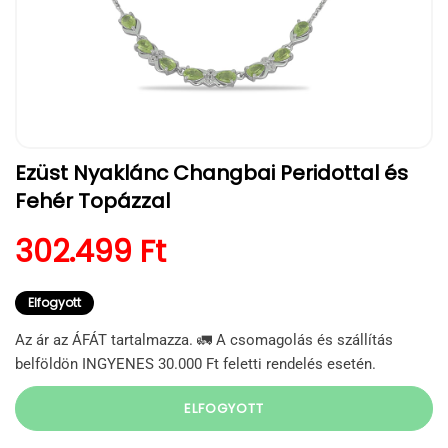
1.
Ezüst Nyaklánc Changbai Peridottal és
médiafájl
megnyitása
Fehér Topázzal
a
modális
párbeszédpanelen
Normál ár
302.499 Ft
Elfogyott
Az ár az ÁFÁT tartalmazza. 🚛 A csomagolás és szállítás
belföldön INGYENES 30.000 Ft feletti rendelés esetén.
ELFOGYOTT