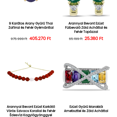
9 Karátos Arany Gyűrű Thai
Arannyal Bevont Ezüst
Zafírral és Fehér Gyémánttal
Fülbevaló Zöld Acháttal és
Fehér Topázzal
405.270 Ft
Normál ár
Kedvezményes ár
25.380 Ft
Normál ár
Kedvezményes
975.999 Ft
65.199 Ft
Arannyal Bevont Ezüst Karkötő
Ezüst Gyűrű Marokkói
Vörös Szivacs Korallal és Fehér
Ametiszttel és Zöld Acháttal
Édesvízi Kagylógyönggyel