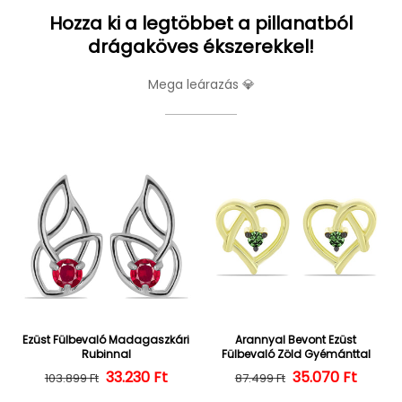
Hozza ki a legtöbbet a pillanatból
drágaköves ékszerekkel!
Mega leárazás 💎
Ezüst Fülbevaló Madagaszkári
Arannyal Bevont Ezüst
Rubinnal
Fülbevaló Zöld Gyémánttal
Normál ár
Kedvezményes ár
33.230 Ft
35.070 Ft
Normál ár
Kedvezményes
103.899 Ft
87.499 Ft