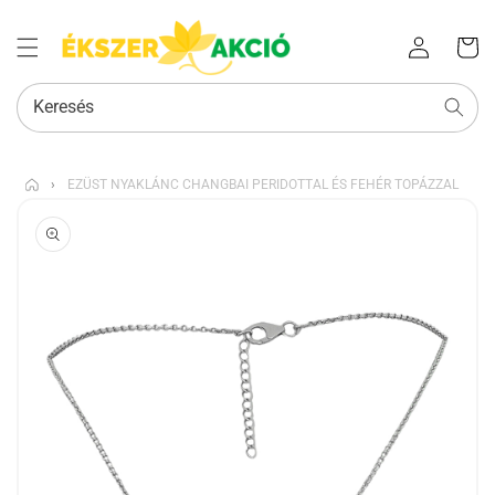
Az Ön
Bejelentkezés
kosara
Keresés
›
EZÜST NYAKLÁNC CHANGBAI PERIDOTTAL ÉS FEHÉR TOPÁZZAL
KIHAGYÁS, ÉS
UGRÁS A
TERMÉKADATOKRA