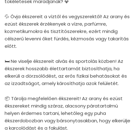
tökéletesek maradjanak? 💎
💦 Óvja ékszereit a víztől és vegyszerektől! Az arany és
ezüst ékszerek érzékenyek a vízre, parfümre,
kozmetikumokra és tisztítószerekre, ezért mindig
célszerű levenni őket fürdés, kézmosás vagy takarítás
előtt.
🛏 Ne viselje ékszereit alvás és sportolás közben! Az
ékszerek hosszabb élettartamát biztosíthatja, ha
elkerüli a dörzsölődést, az erős fizikai behatásokat és
az izzadtságot, amely károsíthatja azok felületét.
📦 Tárolja megfelelően ékszereit! Az arany és ezüst
ékszereket mindig száraz, alacsony páratartalmú
helyen érdemes tartani, lehetőleg egy puha
ékszerdobozban vagy bársonytasakban, hogy elkerülje
a karcolódást és a fakulást.