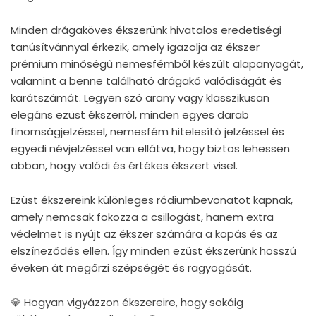
Minden drágaköves ékszerünk hivatalos eredetiségi
tanúsítvánnyal érkezik, amely igazolja az ékszer
prémium minőségű nemesfémből készült alapanyagát,
valamint a benne található drágakő valódiságát és
karátszámát. Legyen szó arany vagy klasszikusan
elegáns ezüst ékszerről, minden egyes darab
finomságjelzéssel, nemesfém hitelesítő jelzéssel és
egyedi névjelzéssel van ellátva, hogy biztos lehessen
abban, hogy valódi és értékes ékszert visel.
Ezüst ékszereink különleges ródiumbevonatot kapnak,
amely nemcsak fokozza a csillogást, hanem extra
védelmet is nyújt az ékszer számára a kopás és az
elszíneződés ellen. Így minden ezüst ékszerünk hosszú
éveken át megőrzi szépségét és ragyogását.
💎 Hogyan vigyázzon ékszereire, hogy sokáig