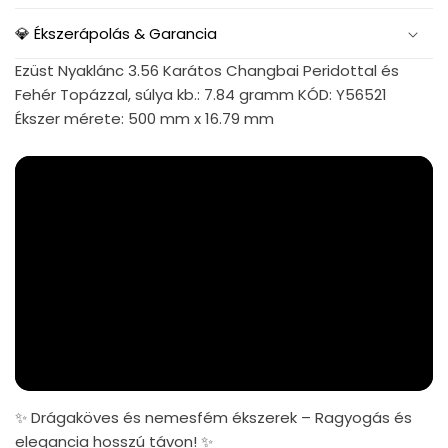
💎 Ékszerápolás & Garancia
Ezüst Nyaklánc 3.56 Karátos Changbai Peridottal és
Fehér Topázzal, súlya kb.: 7.84 gramm KÓD: Y56521
Ékszer mérete: 500 mm x 16.79 mm
✨ Drágaköves és nemesfém ékszerek – Ragyogás és
elegancia hosszú távon! ✨