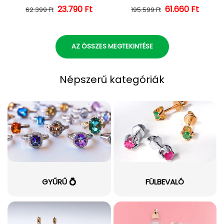
23.790 Ft
Normál ár
Kedvezményes ár
Normál ár
Kedvezményes
61.660 Ft
62.399 Ft
195.599 Ft
AZ ÖSSZES MEGTEKINTÉSE
Népszerű kategóriák
GYŰRŰ 💍
FÜLBEVALÓ