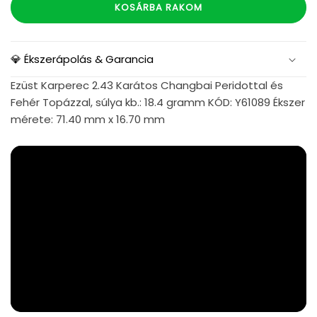
KOSÁRBA RAKOM
💎 Ékszerápolás & Garancia
Ezüst Karperec 2.43 Karátos Changbai Peridottal és
Fehér Topázzal, súlya kb.: 18.4 gramm KÓD: Y61089 Ékszer
mérete: 71.40 mm x 16.70 mm