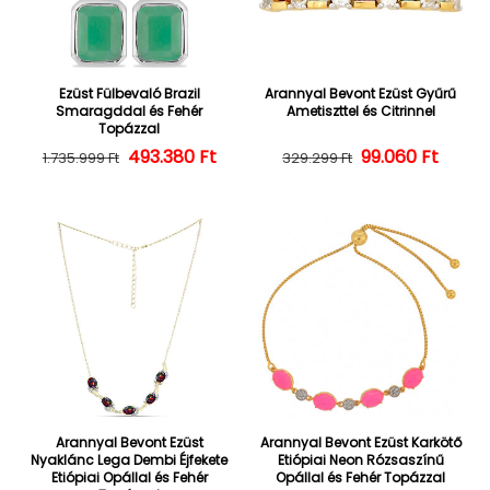
Ezüst Fülbevaló Brazil
Arannyal Bevont Ezüst Gyűrű
Smaragddal és Fehér
Ametiszttel és Citrinnel
Topázzal
493.380 Ft
Normál ár
Kedvezményes ár
Normál ár
Kedvezményes
99.060 Ft
1.735.999 Ft
329.299 Ft
Arannyal Bevont Ezüst
Arannyal Bevont Ezüst Karkötő
Nyaklánc Lega Dembi Éjfekete
Etiópiai Neon Rózsaszínű
Etiópiai Opállal és Fehér
Opállal és Fehér Topázzal