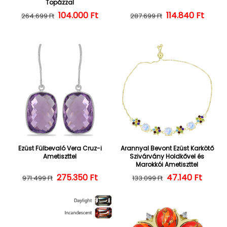
Topázzal
104.000 Ft
Normál ár
Kedvezményes ár
114.840 Ft
Normál ár
Kedvezményes
264.699 Ft
287.699 Ft
Ezüst Fülbevaló Vera Cruz-i
Arannyal Bevont Ezüst Karkötő
Ametiszttel
Szivárvány Holdkővel és
Marokkói Ametiszttel
275.350 Ft
Normál ár
Kedvezményes ár
47.140 Ft
Normál ár
Kedvezményes
971.499 Ft
133.099 Ft