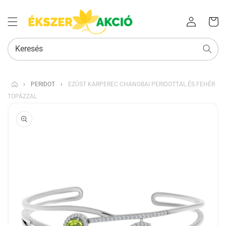
Az Ön
Bejelentkezés
kosara
Keresés
›
PERIDOT
›
EZÜST KARPEREC CHANGBAI PERIDOTTAL ÉS FEHÉR
TOPÁZZAL
KIHAGYÁS, ÉS
UGRÁS A
TERMÉKADATOKRA