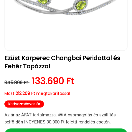
1.
Ezüst Karperec Changbai Peridottal és
médiafájl
megnyitása
Fehér Topázzal
a
modális
párbeszédpanelen
Normál ár
Kedvezményes ár
133.690 Ft
345.899 Ft
Most
212.209 Ft
megtakarítással
Kedvezményes ár
Az ár az ÁFÁT tartalmazza. 🚛 A csomagolás és szállítás
belföldön INGYENES 30.000 Ft feletti rendelés esetén.