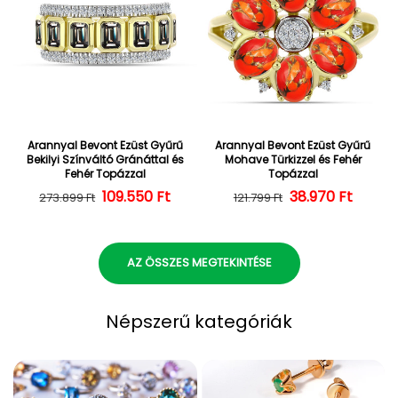
Arannyal Bevont Ezüst Gyűrű
Arannyal Bevont Ezüst Gyűrű
Bekilyi Színváltó Gránáttal és
Mohave Türkizzel és Fehér
Fehér Topázzal
Topázzal
109.550 Ft
Normál ár
Kedvezményes ár
38.970 Ft
Normál ár
Kedvezményes
273.899 Ft
121.799 Ft
AZ ÖSSZES MEGTEKINTÉSE
Népszerű kategóriák