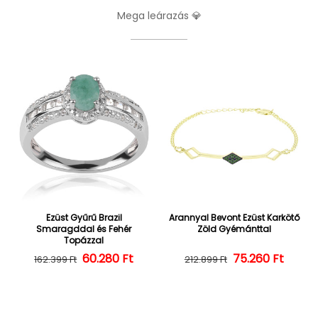
Mega leárazás 💎
Ezüst Gyűrű Brazil
Arannyal Bevont Ezüst Karkötő
Smaragddal és Fehér
Zöld Gyémánttal
Topázzal
60.280 Ft
Normál ár
Kedvezményes ár
75.260 Ft
Normál ár
Kedvezményes
162.399 Ft
212.899 Ft