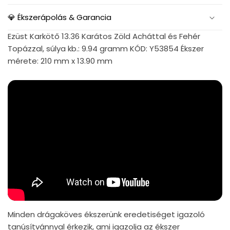
💎 Ékszerápolás & Garancia
Ezüst Karkötő 13.36 Karátos Zöld Acháttal és Fehér
Topázzal, súlya kb.: 9.94 gramm KÓD: Y53854 Ékszer
mérete: 210 mm x 13.90 mm
Minden drágaköves ékszerünk eredetiséget igazoló
tanúsítvánnyal érkezik, ami igazolja az ékszer