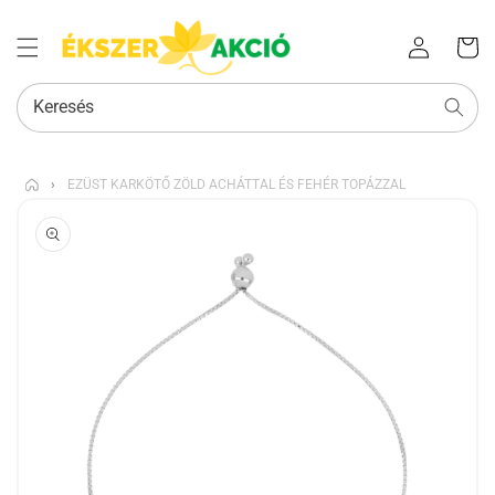
Az Ön
Bejelentkezés
kosara
Keresés
›
EZÜST KARKÖTŐ ZÖLD ACHÁTTAL ÉS FEHÉR TOPÁZZAL
KIHAGYÁS, ÉS
UGRÁS A
TERMÉKADATOKRA