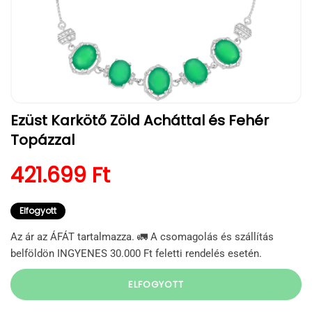
1.
Ezüst Karkötő Zöld Acháttal és Fehér
médiafájl
megnyitása
Topázzal
a
modális
párbeszédpanelen
Normál ár
421.699 Ft
Elfogyott
Az ár az ÁFÁT tartalmazza. 🚛 A csomagolás és szállítás
belföldön INGYENES 30.000 Ft feletti rendelés esetén.
ELFOGYOTT