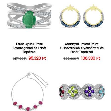
Ezüst Gyűrű Brazil
Arannyal Bevont Ezüst
Smaragddal és Fehér
Fülbevaló Kék Gyémánttal és
Topázzal
Fehér Topázzal
95.320 Ft
Normál ár
Kedvezményes ár
106.330 Ft
Normál ár
Kedvezményes
317.199 Ft
329.699 Ft