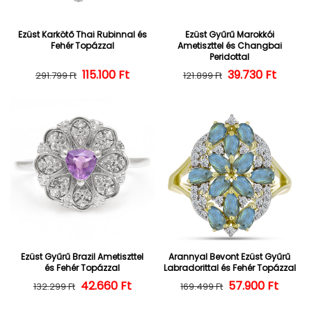
Ezüst Karkötő Thai Rubinnal és
Ezüst Gyűrű Marokkói
Fehér Topázzal
Ametiszttel és Changbai
Peridottal
Normál ár
Kedvezményes ár
115.100 Ft
39.730 Ft
Normál ár
Kedvezményes
291.799 Ft
121.899 Ft
Ezüst Gyűrű Brazil Ametiszttel
Arannyal Bevont Ezüst Gyűrű
és Fehér Topázzal
Labradorittal és Fehér Topázzal
42.660 Ft
Normál ár
Kedvezményes ár
57.900 Ft
Normál ár
Kedvezményes
132.299 Ft
169.499 Ft