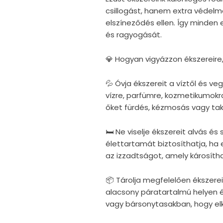
csillogást, hanem extra védelm
elszíneződés ellen. Így minden
és ragyogását.
💎 Hogyan vigyázzon ékszereire
💦 Óvja ékszereit a víztől és v
vízre, parfümre, kozmetikumokra
őket fürdés, kézmosás vagy taka
🛏 Ne viselje ékszereit alvás é
élettartamát biztosíthatja, ha e
az izzadtságot, amely károsítha
📦 Tárolja megfelelően ékszerei
alacsony páratartalmú helyen 
vagy bársonytasakban, hogy elke