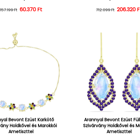
60.370 Ft
Normál ár
Kedvezményes ár
206.320 F
Normál 
Kedvezm
157.199 Ft
712.099 Ft
yal Bevont Ezüst Karkötő
Arannyal Bevont Ezüst Fü
vány Holdkővel és Marokkói
Szivárvány Holdkővel és M
Ametiszttel
Ametiszttel