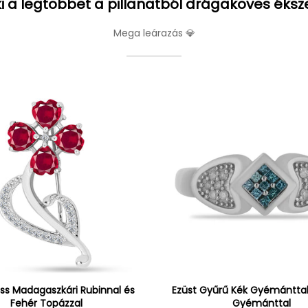
i a legtöbbet a pillanatból drágaköves éksz
Mega leárazás 💎
oss Madagaszkári Rubinnal és
Ezüst Gyűrű Kék Gyémánttal
Fehér Topázzal
Gyémánttal