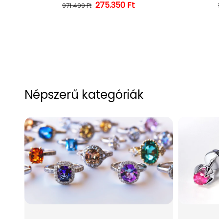
275.350 Ft
Normál ár
Kedvezményes ár
971.499 Ft
Népszerű kategóriák