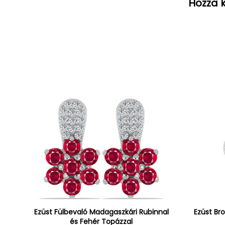
Hozza k
Ezüst Fülbevaló Madagaszkári Rubinnal
Ezüst Br
és Fehér Topázzal