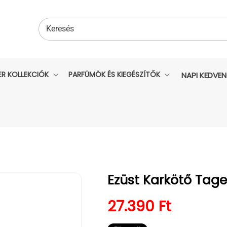
Keresés
ER KOLLEKCIÓK
PARFÜMÖK ÉS KIEGÉSZÍTŐK
NAPI KEDVE
Ezüst Karkötő Tage
Normál ár
27.390 Ft