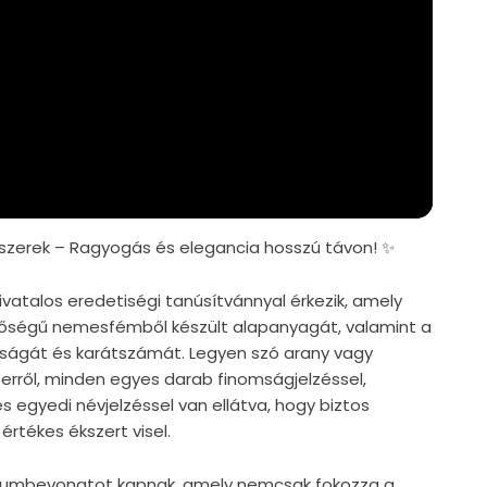
zerek – Ragyogás és elegancia hosszú távon! ✨
vatalos eredetiségi tanúsítvánnyal érkezik, amely
nőségű nemesfémből készült alapanyagát, valamint a
iságát és karátszámát. Legyen szó arany vagy
zerről, minden egyes darab finomságjelzéssel,
s egyedi névjelzéssel van ellátva, hogy biztos
értékes ékszert visel.
ódiumbevonatot kapnak, amely nemcsak fokozza a