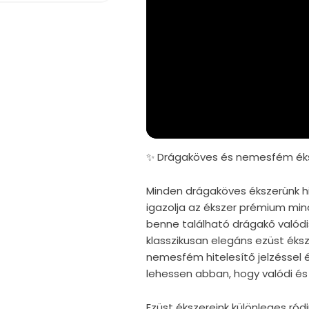
✨ Drágaköves és nemesfém éks
Minden drágaköves ékszerünk hi
igazolja az ékszer prémium mi
benne található drágakő valód
klasszikusan elegáns ezüst éks
nemesfém hitelesítő jelzéssel é
lehessen abban, hogy valódi és 
Ezüst ékszereink különleges r