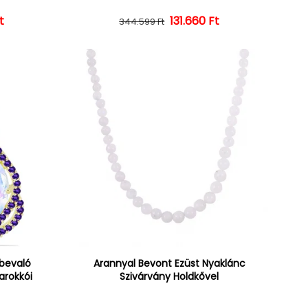
t
ár
ényes ár
Normál ár
Kedvezményes ár
131.660 Ft
344.599 Ft
lbevaló
Arannyal Bevont Ezüst Nyaklánc
arokkói
Szivárvány Holdkővel