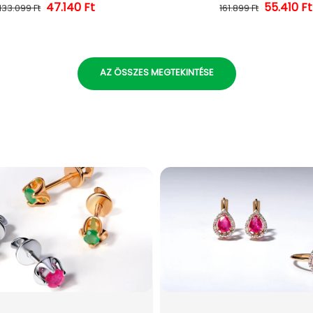
47.140 Ft
Normál ár
Kedvezményes ár
55.410 Ft
Normál 
Kedvezm
133.099 Ft
161.899 Ft
AZ ÖSSZES MEGTEKINTÉSE