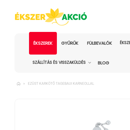
ÉKSZ
ÉKSZEREK
GYŰRŰK
FÜLBEVALÓK
SZÁLLÍTÁS ÉS VISSZAKÜLDÉS
BLOG
›
EZÜST KARKÖTŐ TAGEBAUI KARNEOLLAL
KIHAGYÁS, ÉS
UGRÁS A
TERMÉKADATOKRA