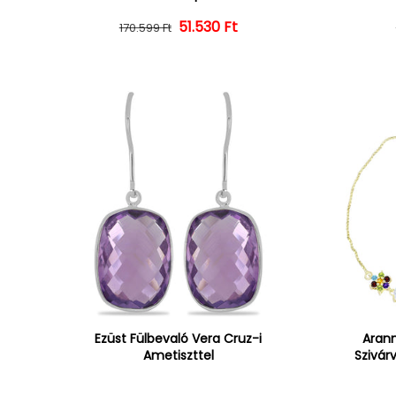
Normál ár
Kedvezményes ár
51.530 Ft
170.599 Ft
Ezüst Fülbevaló Vera Cruz-i
Arann
Ametiszttel
Szivár