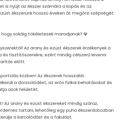
et is nyújt az ékszer számára a kopás és az
 ezüst ékszerünk hosszú éveken át megőrzi szépségét
, hogy sokáig tökéletesek maradjanak? 💎
egyszerektől! Az arany és ezüst ékszerek érzékenyek a
 és tisztítószerekre, ezért mindig célszerű levenni
rítás előtt.
s sportolás közben! Az ékszerek hosszabb
lkerüli a dörzsölődést, az erős fizikai behatásokat és
tja azok felületét.
t! Az arany és ezüst ékszereket mindig száraz,
érdemes tartani, lehetőleg egy puha ékszerdobozban
rülje a karcolódást és a fakulást.