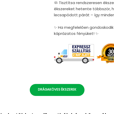
🧼 Tisztítsa rendszeresen éksze
ékszereket hetente többször, ho
lecsapódott párát – így minden
✨ Ha megfelelően gondoskodik é
káprázatos fényüket! ✨
DRÁGAKÖVES ÉKSZEREK