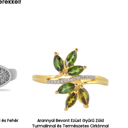
erekkel!
 és Fehér
Arannyal Bevont Ezüst Gyűrű Zöld
Turmalinnal és Természetes Cirkónnal