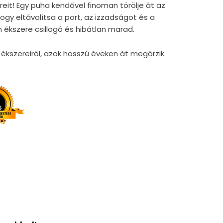
reit! Egy puha kendővel finoman törölje át az
gy eltávolítsa a port, az izzadságot és a
 ékszere csillogó és hibátlan marad.
kszereiről, azok hosszú éveken át megőrzik