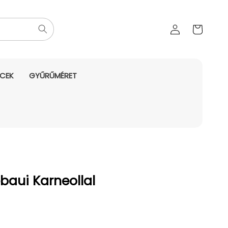
Az Ön
Bejelentkezés
kosara
NCEK
GYŰRŰMÉRET
baui Karneollal