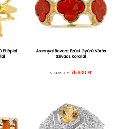
 Etiópiai
Arannyal Bevont Ezüst Gyűrű Vörös
lal
Szivacs Korallal
ár
ényes ár
t
Normál ár
Kedvezményes ár
75.600 Ft
238.999 Ft