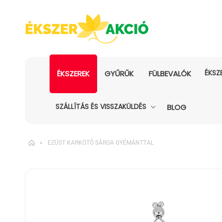
ÉKSZ
ÉKSZEREK
GYŰRŰK
FÜLBEVALÓK
SZÁLLÍTÁS ÉS VISSZAKÜLDÉS
BLOG
›
EZÜST KARKÖTŐ SÁRGA GYÉMÁNTTAL
KIHAGYÁS, ÉS
UGRÁS A
TERMÉKADATOKRA