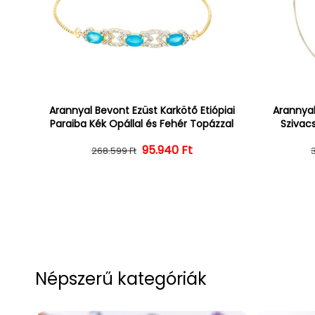
Arannyal Bevont Ezüst Karkötő Etiópiai
Arannyal
Paraiba Kék Opállal és Fehér Topázzal
Szivacs
Normál ár
Kedvezményes ár
95.940 Ft
268.599 Ft
Népszerű kategóriák