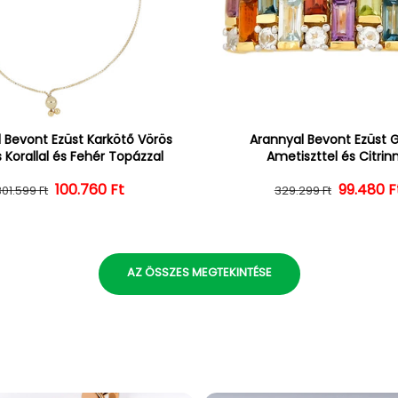
 Bevont Ezüst Karkötő Vörös
Arannyal Bevont Ezüst 
 Korallal és Fehér Topázzal
Ametiszttel és Citrin
100.760 Ft
Normál ár
Kedvezményes ár
Normál 
Kedvezm
99.480 F
301.599 Ft
329.299 Ft
AZ ÖSSZES MEGTEKINTÉSE