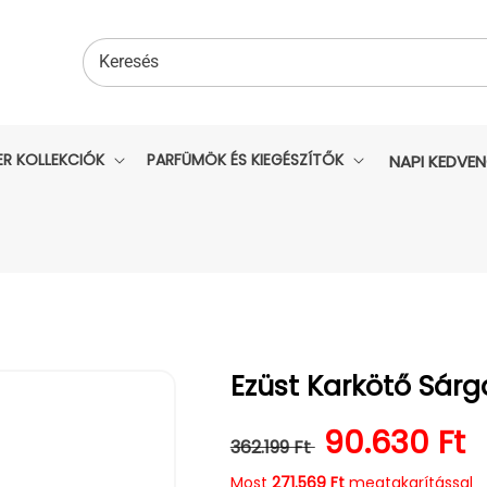
Keresés
ER KOLLEKCIÓK
PARFÜMÖK ÉS KIEGÉSZÍTŐK
NAPI KEDVE
Ezüst Karkötő Sár
Normál ár
Kedvezmén
90.630 Ft
362.199 Ft
Most
271.569 Ft
megtakarítással