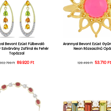
al Bevont Ezüst Fülbevaló
Arannyal Bevont Ezüst Gyűrű
 Szivárvány Zafírral és Fehér
Neon Rózsaszínű Opál
Topázzal
Normál ár
Kedvezményes ár
89.920 Ft
Normál 
Kedvezm
53.710 F
302.799 Ft
128.499 Ft