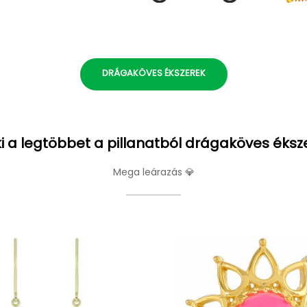
DRÁGAKÖVES ÉKSZEREK
i a legtöbbet a pillanatból drágaköves éksz
Mega leárazás 💎