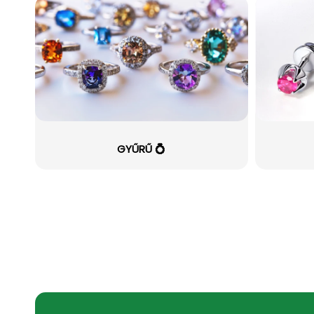
GYŰRŰ 💍