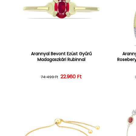
Arannyal Bevont Ezüst Gyűrű
Aranny
Madagaszkári Rubinnal
Rosebery
22.960 Ft
Normál ár
Kedvezményes ár
74.499 Ft