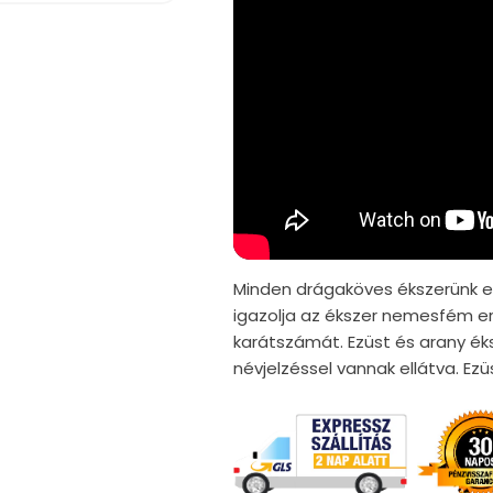
Minden drágaköves ékszerünk er
igazolja az ékszer nemesfém er
karátszámát. Ezüst és arany ék
névjelzéssel vannak ellátva. E