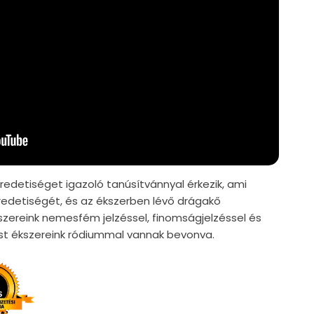
edetiséget igazoló tanúsítvánnyal érkezik, ami
edetiségét, és az ékszerben lévő drágakő
szereink nemesfém jelzéssel, finomságjelzéssel és
züst ékszereink ródiummal vannak bevonva.