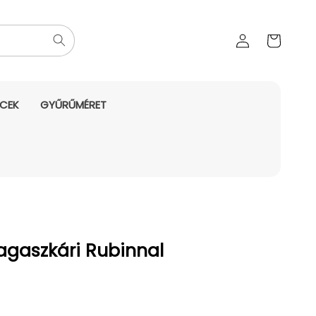
Az Ön
Bejelentkezés
kosara
NCEK
GYŰRŰMÉRET
agaszkári Rubinnal