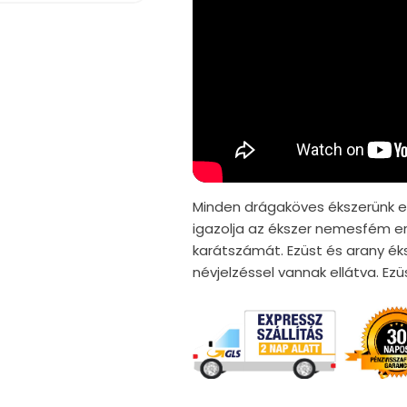
Minden drágaköves ékszerünk er
igazolja az ékszer nemesfém er
karátszámát. Ezüst és arany ék
névjelzéssel vannak ellátva. E