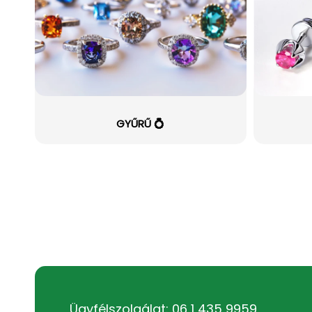
GYŰRŰ 💍
Ügyfélszolgálat: 06 1 435 9959