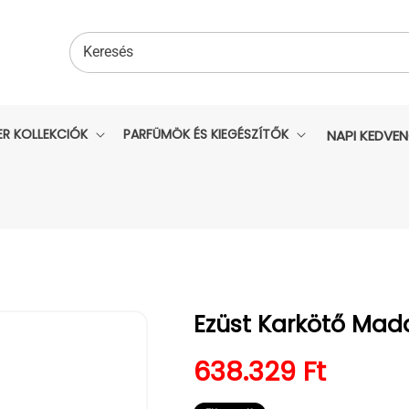
Keresés
ER KOLLEKCIÓK
PARFÜMÖK ÉS KIEGÉSZÍTŐK
NAPI KEDVE
Ezüst Karkötő Mad
Normál ár
638.329 Ft