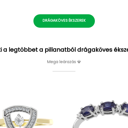
DRÁGAKÖVES ÉKSZEREK
i a legtöbbet a pillanatból drágaköves éksz
Mega leárazás 💎