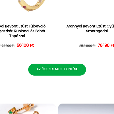
al Bevont Ezüst Fülbevaló
Arannyal Bevont Ezüst Gyűr
aszkári Rubinnal és Fehér
Smaragddal
Topázzal
56.100 Ft
Normál ár
Kedvezményes ár
Normál 
Kedvezm
78.190 F
173.199 Ft
252.899 Ft
AZ ÖSSZES MEGTEKINTÉSE