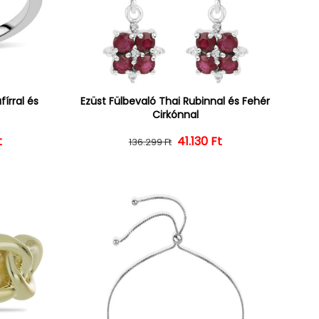
írral és
Ezüst Fülbevaló Thai Rubinnal és Fehér
Cirkónnal
t
ár
ényes ár
Normál ár
Kedvezményes ár
41.130 Ft
136.299 Ft