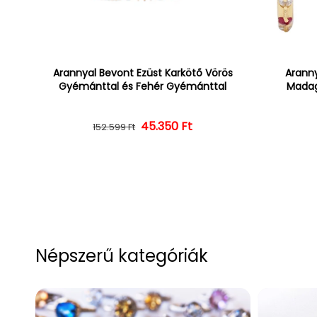
Arannyal Bevont Ezüst Karkötő Vörös
Aranny
Gyémánttal és Fehér Gyémánttal
Madag
45.350 Ft
Normál ár
Kedvezményes ár
152.599 Ft
Népszerű kategóriák