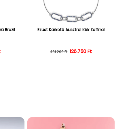
ű Brazil
Ezüst Karkötő Ausztrál Kék Zafírral
ár
ényes ár
t
126.750 Ft
Normál ár
Kedvezményes ár
431.299 Ft