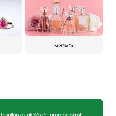
PARFÜMÖK
rtesüljön az akciókról, promóciókról!