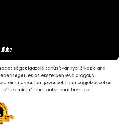
edetiséget igazoló tanúsítvánnyal érkezik, ami
edetiségét, és az ékszerben lévő drágakő
szereink nemesfém jelzéssel, finomságjelzéssel és
züst ékszereink ródiummal vannak bevonva.