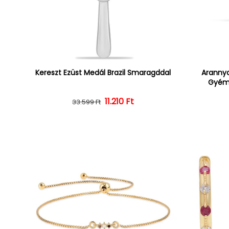
Kereszt Ezüst Medál Brazil Smaragddal
Arannya
Gyémá
Normál ár
Kedvezményes ár
11.210 Ft
33.599 Ft