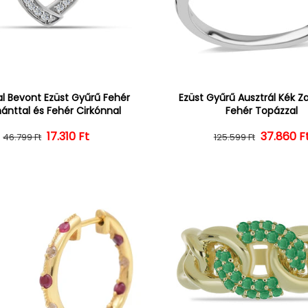
l Bevont Ezüst Gyűrű Fehér
Ezüst Gyűrű Ausztrál Kék Zaf
nttal és Fehér Cirkónnal
Fehér Topázzal
Normál ár
Kedvezményes ár
17.310 Ft
37.860 F
Normál 
Kedvezm
46.799 Ft
125.599 Ft