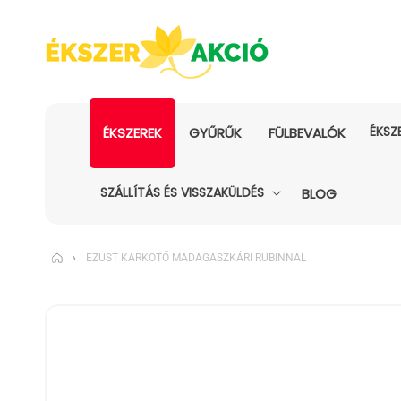
ÉKSZ
ÉKSZEREK
GYŰRŰK
FÜLBEVALÓK
SZÁLLÍTÁS ÉS VISSZAKÜLDÉS
BLOG
›
EZÜST KARKÖTŐ MADAGASZKÁRI RUBINNAL
KIHAGYÁS, ÉS
UGRÁS A
TERMÉKADATOKRA