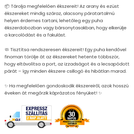
📦 Tárolja megfelelően ékszereit! Az arany és ezüst
ékszereket mindig száraz, alacsony páratartalmú
helyen érdemes tartani, lehetőleg egy puha
ékszerdobozban vagy bársonytasakban, hogy elkerülje
a karcolódást és a fakulást.
🧼 Tisztítsa rendszeresen ékszereit! Egy puha kendővel
finoman törölje át az ékszereket hetente többször,
hogy eltávolítsa a port, az izzadságot és a lecsapódott
párát – így minden ékszere csillogó és hibátlan marad.
✨ Ha megfelelően gondoskodik ékszereiről, azok hosszú
éveken át megőrzik káprázatos fényüket! ✨