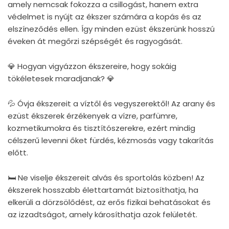
amely nemcsak fokozza a csillogást, hanem extra
védelmet is nyújt az ékszer számára a kopás és az
elszíneződés ellen. Így minden ezüst ékszerünk hosszú
éveken át megőrzi szépségét és ragyogását.
💎 Hogyan vigyázzon ékszereire, hogy sokáig
tökéletesek maradjanak? 💎
💦 Óvja ékszereit a víztől és vegyszerektől! Az arany és
ezüst ékszerek érzékenyek a vízre, parfümre,
kozmetikumokra és tisztítószerekre, ezért mindig
célszerű levenni őket fürdés, kézmosás vagy takarítás
előtt.
🛏 Ne viselje ékszereit alvás és sportolás közben! Az
ékszerek hosszabb élettartamát biztosíthatja, ha
elkerüli a dörzsölődést, az erős fizikai behatásokat és
az izzadtságot, amely károsíthatja azok felületét.