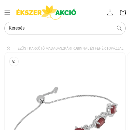
Az Ön
Bejelentkezés
kosara
Keresés
›
EZÜST KARKÖTŐ MADAGASZKÁRI RUBINNAL ÉS FEHÉR TOPÁZZAL
KIHAGYÁS, ÉS
UGRÁS A
TERMÉKADATOKRA