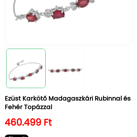
1.
2.
médiafájl
m
megnyitása
m
a
a
modális
m
párbeszédpanelen
p
Ezüst Karkötő Madagaszkári Rubinnal és
Fehér Topázzal
Normál ár
460.499 Ft