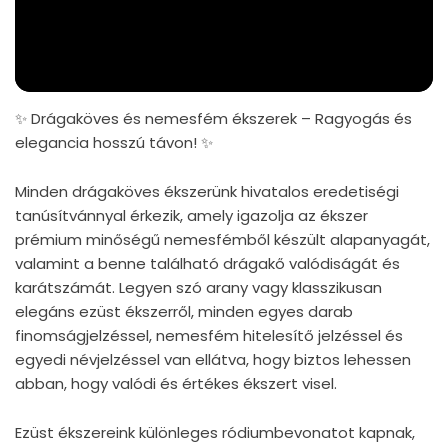
✨ Drágaköves és nemesfém ékszerek – Ragyogás és
elegancia hosszú távon! ✨
Minden drágaköves ékszerünk hivatalos eredetiségi
tanúsítvánnyal érkezik, amely igazolja az ékszer
prémium minőségű nemesfémből készült alapanyagát,
valamint a benne található drágakő valódiságát és
karátszámát. Legyen szó arany vagy klasszikusan
elegáns ezüst ékszerről, minden egyes darab
finomságjelzéssel, nemesfém hitelesítő jelzéssel és
egyedi névjelzéssel van ellátva, hogy biztos lehessen
abban, hogy valódi és értékes ékszert visel.
Ezüst ékszereink különleges ródiumbevonatot kapnak,