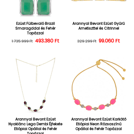
Ezüst Fülbevaló Brazil
Arannyal Bevont Ezüst Gyűrű
Smaragddal és Fehér
Ametiszttel és Citrinnel
Topázzal
493.380 Ft
Normál ár
Kedvezményes ár
Normál ár
Kedvezményes
99.060 Ft
1.735.999 Ft
329.299 Ft
Arannyal Bevont Ezüst
Arannyal Bevont Ezüst Karkötő
Nyaklánc Lega Dembi Éjfekete
Etiópiai Neon Rózsaszínű
Etiópiai Opállal és Fehér
Opállal és Fehér Topázzal
Topázzal