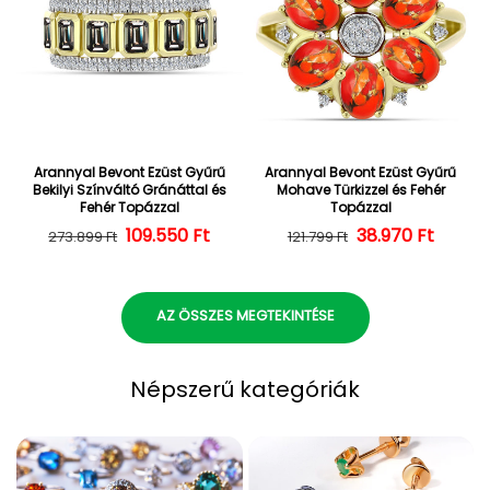
Arannyal Bevont Ezüst Gyűrű
Arannyal Bevont Ezüst Gyűrű
Bekilyi Színváltó Gránáttal és
Mohave Türkizzel és Fehér
Fehér Topázzal
Topázzal
109.550 Ft
Normál ár
Kedvezményes ár
38.970 Ft
Normál ár
Kedvezményes
273.899 Ft
121.799 Ft
AZ ÖSSZES MEGTEKINTÉSE
Népszerű kategóriák