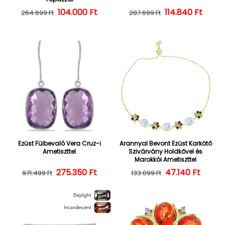
104.000 Ft
Normál ár
Kedvezményes ár
114.840 Ft
Normál ár
Kedvezményes
264.699 Ft
287.699 Ft
Ezüst Fülbevaló Vera Cruz-i
Arannyal Bevont Ezüst Karkötő
Ametiszttel
Szivárvány Holdkővel és
Marokkói Ametiszttel
275.350 Ft
Normál ár
Kedvezményes ár
47.140 Ft
Normál ár
Kedvezményes
971.499 Ft
133.099 Ft