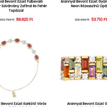
al Bevont Ezüst Fülbevaló
Arannyal Bevont Ezüst Gyűrű
 Szivárvány Zafírral és Fehér
Neon Rózsaszínű Opál
Topázzal
Normál ár
Kedvezményes ár
89.920 Ft
Normál 
Kedvezm
53.710 F
302.799 Ft
128.499 Ft
 Bevont Ezüst Karkötő Vörös
Arannyal Bevont Ezüst 