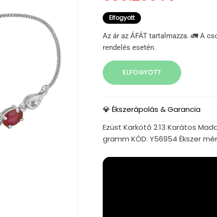
Elfogyott
Az ár az ÁFÁT tartalmazza. 🚛 A cs
rendelés esetén.
ELFOGYOTT
💎 Ékszerápolás & Garancia
Ezüst Karkötő 2.13 Karátos Madag
gramm KÓD: Y56954 Ékszer mér