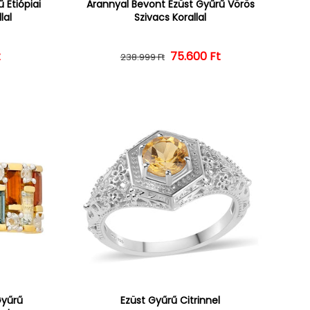
 Etiópiai
Arannyal Bevont Ezüst Gyűrű Vörös
lal
Szivacs Korallal
ár
ényes ár
t
Normál ár
Kedvezményes ár
75.600 Ft
238.999 Ft
Gyűrű
Ezüst Gyűrű Citrinnel