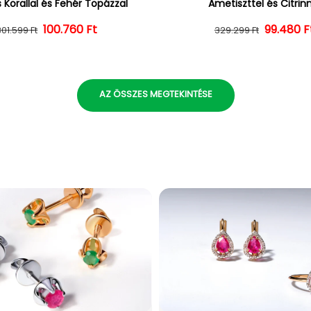
 Korallal és Fehér Topázzal
Ametiszttel és Citrin
100.760 Ft
Normál ár
Kedvezményes ár
Normál 
Kedvezm
99.480 F
301.599 Ft
329.299 Ft
AZ ÖSSZES MEGTEKINTÉSE