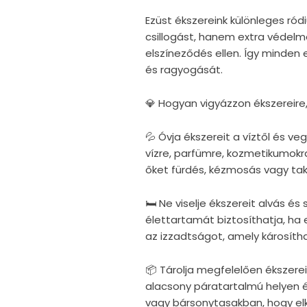
Ezüst ékszereink különleges r
csillogást, hanem extra védelm
elszíneződés ellen. Így minden
és ragyogását.
💎 Hogyan vigyázzon ékszereire
💦 Óvja ékszereit a víztől és v
vízre, parfümre, kozmetikumokra
őket fürdés, kézmosás vagy taka
🛏 Ne viselje ékszereit alvás é
élettartamát biztosíthatja, ha e
az izzadtságot, amely károsítha
📦 Tárolja megfelelően ékszerei
alacsony páratartalmú helyen 
vagy bársonytasakban, hogy elke