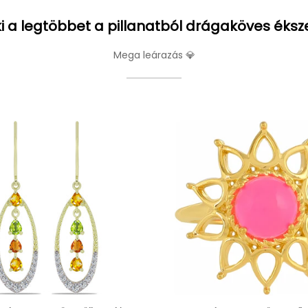
i a legtöbbet a pillanatból drágaköves éksz
Mega leárazás 💎