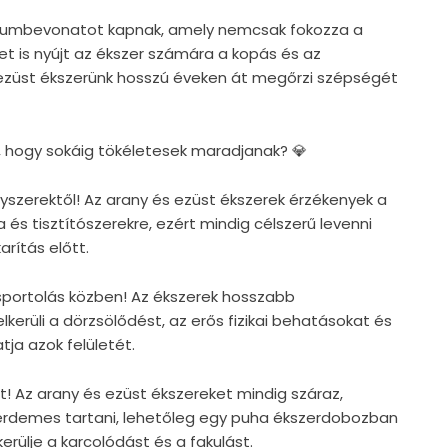
ódiumbevonatot kapnak, amely nemcsak fokozza a
et is nyújt az ékszer számára a kopás és az
 ezüst ékszerünk hosszú éveken át megőrzi szépségét
, hogy sokáig tökéletesek maradjanak? 💎
egyszerektől! Az arany és ezüst ékszerek érzékenyek a
 és tisztítószerekre, ezért mindig célszerű levenni
rítás előtt.
s sportolás közben! Az ékszerek hosszabb
lkerüli a dörzsölődést, az erős fizikai behatásokat és
tja azok felületét.
t! Az arany és ezüst ékszereket mindig száraz,
érdemes tartani, lehetőleg egy puha ékszerdobozban
rülje a karcolódást és a fakulást.