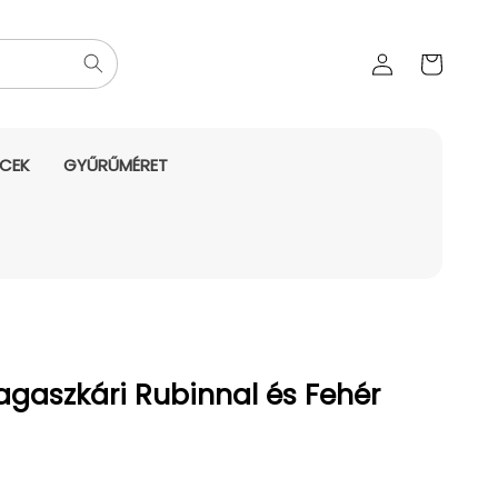
Az Ön
Bejelentkezés
kosara
NCEK
GYŰRŰMÉRET
agaszkári Rubinnal és Fehér