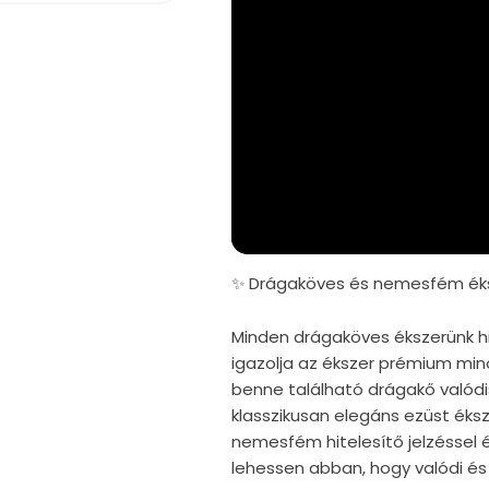
✨ Drágaköves és nemesfém éks
Minden drágaköves ékszerünk hi
igazolja az ékszer prémium mi
benne található drágakő valód
klasszikusan elegáns ezüst éks
nemesfém hitelesítő jelzéssel é
lehessen abban, hogy valódi és 