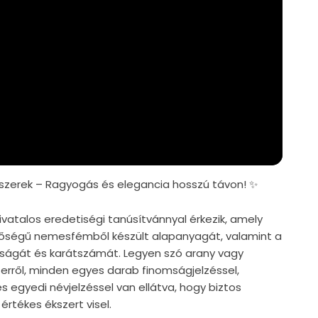
zerek – Ragyogás és elegancia hosszú távon! ✨
vatalos eredetiségi tanúsítvánnyal érkezik, amely
nőségű nemesfémből készült alapanyagát, valamint a
iságát és karátszámát. Legyen szó arany vagy
zerről, minden egyes darab finomságjelzéssel,
s egyedi névjelzéssel van ellátva, hogy biztos
értékes ékszert visel.