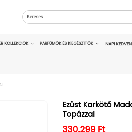
Keresés
ER KOLLEKCIÓK
PARFÜMÖK ÉS KIEGÉSZÍTŐK
NAPI KEDVE
AL
Ezüst Karkötő Mad
Topázzal
Normál ár
330.299 Ft