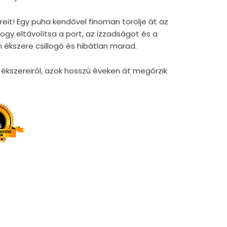
reit! Egy puha kendővel finoman törölje át az
gy eltávolítsa a port, az izzadságot és a
 ékszere csillogó és hibátlan marad.
kszereiről, azok hosszú éveken át megőrzik