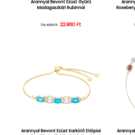
Arannyal Bevont Ezüst Gyűrű
Aranny
Madagaszkári Rubinnal
Rosebery
22.960 Ft
Normál ár
Kedvezményes ár
74.499 Ft
Arannyal Bevont Ezüst Karkötő Etiópiai
Arannyal