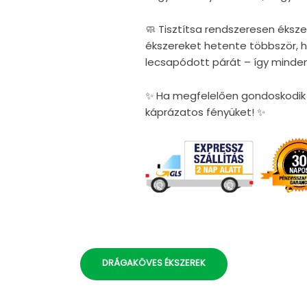
🧼 Tisztítsa rendszeresen éksze
ékszereket hetente többször, ho
lecsapódott párát – így minden
✨ Ha megfelelően gondoskodik é
káprázatos fényüket! ✨
DRÁGAKÖVES ÉKSZEREK