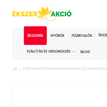
ÉKSZ
ÉKSZEREK
GYŰRŰK
FÜLBEVALÓK
SZÁLLÍTÁS ÉS VISSZAKÜLDÉS
BLOG
›
EZÜST KARKÖTŐ MADAGASZKÁRI RUBINNAL ÉS FEHÉR TOPÁZZ
KIHAGYÁS, ÉS
UGRÁS A
TERMÉKADATOKRA