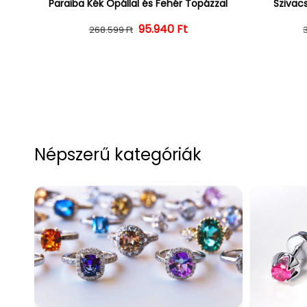
Paraiba Kék Opállal és Fehér Topázzal
Szivacs
Normál ár
Kedvezményes ár
95.940 Ft
268.599 Ft
Népszerű kategóriák