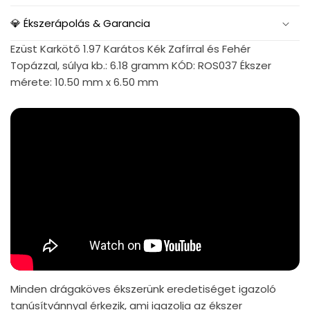
💎 Ékszerápolás & Garancia
Ezüst Karkötő 1.97 Karátos Kék Zafírral és Fehér
Topázzal, súlya kb.: 6.18 gramm KÓD: ROS037 Ékszer
mérete: 10.50 mm x 6.50 mm
Minden drágaköves ékszerünk eredetiséget igazoló
tanúsítvánnyal érkezik, ami igazolja az ékszer