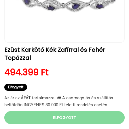
1.
Ezüst Karkötő Kék Zafírral és Fehér
médiafájl
megnyitása
Topázzal
a
modális
párbeszédpanelen
Normál ár
494.399 Ft
Elfogyott
Az ár az ÁFÁT tartalmazza. 🚛 A csomagolás és szállítás
belföldön INGYENES 30.000 Ft feletti rendelés esetén.
ELFOGYOTT