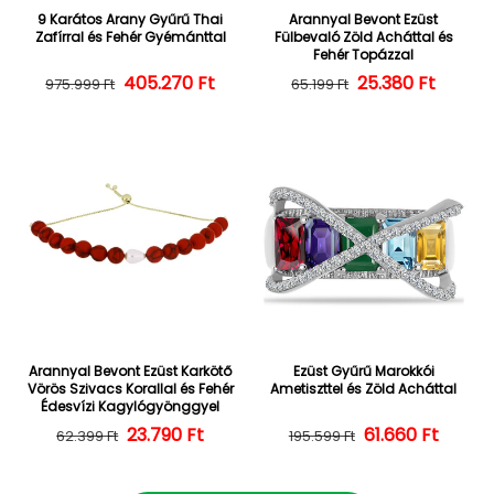
9 Karátos Arany Gyűrű Thai
Arannyal Bevont Ezüst
Zafírral és Fehér Gyémánttal
Fülbevaló Zöld Acháttal és
Fehér Topázzal
405.270 Ft
Normál ár
Kedvezményes ár
25.380 Ft
Normál ár
Kedvezményes
975.999 Ft
65.199 Ft
Arannyal Bevont Ezüst Karkötő
Ezüst Gyűrű Marokkói
Vörös Szivacs Korallal és Fehér
Ametiszttel és Zöld Acháttal
Édesvízi Kagylógyönggyel
23.790 Ft
Normál ár
Kedvezményes ár
Normál ár
Kedvezményes
61.660 Ft
62.399 Ft
195.599 Ft