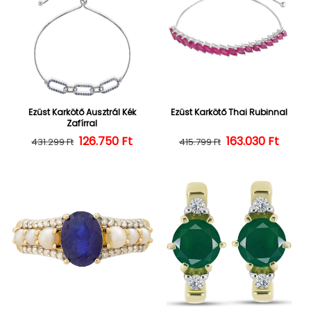
Ezüst Karkötő Ausztrál Kék
Ezüst Karkötő Thai Rubinnal
Zafírral
126.750 Ft
Normál ár
Kedvezményes ár
163.030 Ft
Normál ár
Kedvezményes
431.299 Ft
415.799 Ft