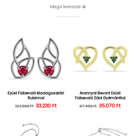
Mega leárazás 💎
Ezüst Fülbevaló Madagaszkári
Arannyal Bevont Ezüst
Rubinnal
Fülbevaló Zöld Gyémánttal
Normál ár
Kedvezményes ár
33.230 Ft
35.070 Ft
Normál ár
Kedvezményes
103.899 Ft
87.499 Ft