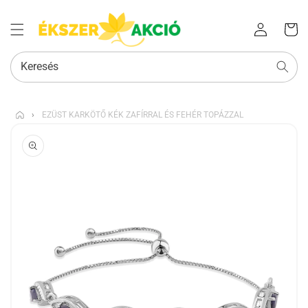
Az Ön
Bejelentkezés
kosara
Keresés
›
EZÜST KARKÖTŐ KÉK ZAFÍRRAL ÉS FEHÉR TOPÁZZAL
KIHAGYÁS, ÉS
UGRÁS A
TERMÉKADATOKRA