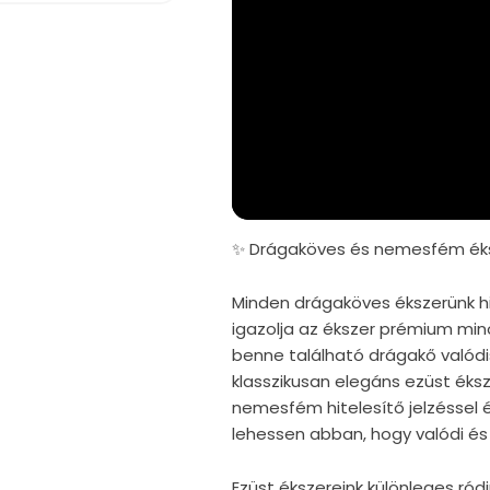
✨ Drágaköves és nemesfém éks
Minden drágaköves ékszerünk hi
igazolja az ékszer prémium mi
benne található drágakő valód
klasszikusan elegáns ezüst éks
nemesfém hitelesítő jelzéssel é
lehessen abban, hogy valódi és 
Ezüst ékszereink különleges r