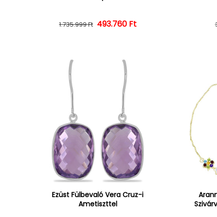
493.760 Ft
Normál ár
Kedvezményes ár
1.735.999 Ft
Ezüst Fülbevaló Vera Cruz-i
Arann
Ametiszttel
Szivár