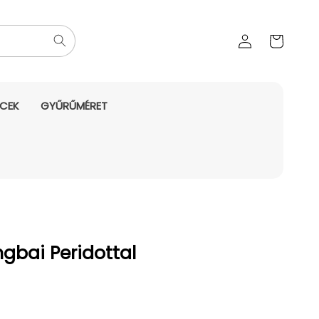
Az Ön
Bejelentkezés
kosara
NCEK
GYŰRŰMÉRET
gbai Peridottal