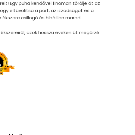
reit! Egy puha kendővel finoman törölje át az
gy eltávolítsa a port, az izzadságot és a
 ékszere csillogó és hibátlan marad.
kszereiről, azok hosszú éveken át megőrzik