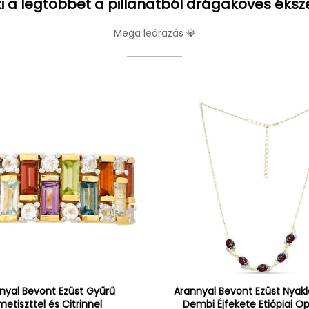
i a legtöbbet a pillanatból drágaköves éksz
Mega leárazás 💎
nyal Bevont Ezüst Gyűrű
Arannyal Bevont Ezüst Nyak
etiszttel és Citrinnel
Dembi Éjfekete Etiópiai Op