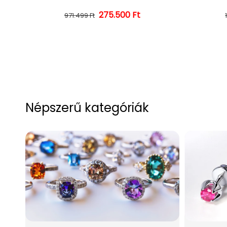
275.500 Ft
Normál ár
Kedvezményes ár
971.499 Ft
Népszerű kategóriák