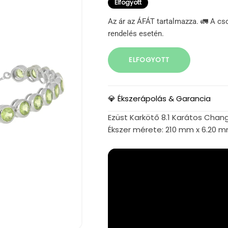
Elfogyott
Az ár az ÁFÁT tartalmazza. 🚛 A cs
rendelés esetén.
ELFOGYOTT
💎 Ékszerápolás & Garancia
Ezüst Karkötő 8.1 Karátos Chang
Ékszer mérete: 210 mm x 6.20 