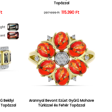
Topázzal
Ft
ár
ényes ár
Normál ár
Kedvezményes ár
115.390 Ft
287.699 Ft
 Bekilyi
Arannyal Bevont Ezüst Gyűrű Mohave
r Topázzal
Türkizzel és Fehér Topázzal