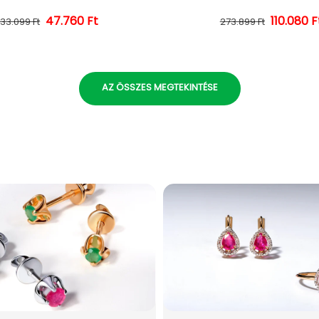
47.760 Ft
Normál ár
Kedvezményes ár
110.080 F
Normál 
Kedvezm
133.099 Ft
273.899 Ft
AZ ÖSSZES MEGTEKINTÉSE