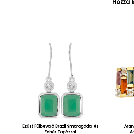
Hozza k
Ezüst Fülbevaló Brazil Smaragddal és
Aran
Fehér Topázzal
Am