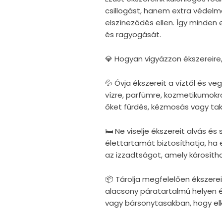
csillogást, hanem extra védelm
elszíneződés ellen. Így minden
és ragyogását.
💎 Hogyan vigyázzon ékszereire
💦 Óvja ékszereit a víztől és v
vízre, parfümre, kozmetikumokra
őket fürdés, kézmosás vagy taka
🛏 Ne viselje ékszereit alvás é
élettartamát biztosíthatja, ha e
az izzadtságot, amely károsítha
📦 Tárolja megfelelően ékszerei
alacsony páratartalmú helyen 
vagy bársonytasakban, hogy elke