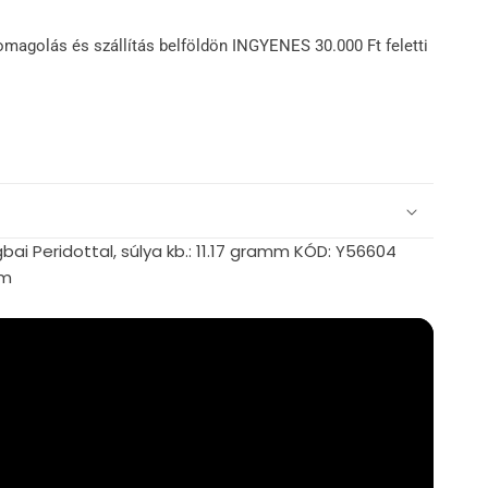
omagolás és szállítás belföldön INGYENES 30.000 Ft feletti
bai Peridottal, súlya kb.: 11.17 gramm KÓD: Y56604
mm