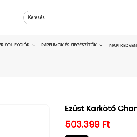
Keresés
ER KOLLEKCIÓK
PARFÜMÖK ÉS KIEGÉSZÍTŐK
NAPI KEDVE
Ezüst Karkötő Chan
Normál ár
503.399 Ft