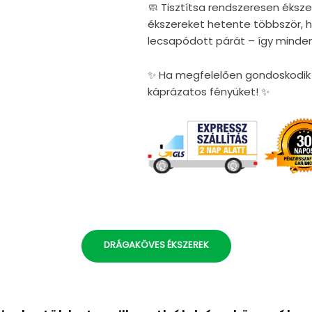
🧼 Tisztítsa rendszeresen éksze
ékszereket hetente többször, ho
lecsapódott párát – így minden
✨ Ha megfelelően gondoskodik é
káprázatos fényüket! ✨
DRÁGAKÖVES ÉKSZEREK