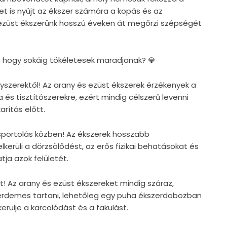
et is nyújt az ékszer számára a kopás és az
 ezüst ékszerünk hosszú éveken át megőrzi szépségét
, hogy sokáig tökéletesek maradjanak? 💎
egyszerektől! Az arany és ezüst ékszerek érzékenyek a
 és tisztítószerekre, ezért mindig célszerű levenni
rítás előtt.
s sportolás közben! Az ékszerek hosszabb
lkerüli a dörzsölődést, az erős fizikai behatásokat és
tja azok felületét.
t! Az arany és ezüst ékszereket mindig száraz,
érdemes tartani, lehetőleg egy puha ékszerdobozban
rülje a karcolódást és a fakulást.