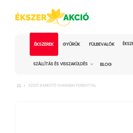
ÉKSZ
ÉKSZEREK
GYŰRŰK
FÜLBEVALÓK
SZÁLLÍTÁS ÉS VISSZAKÜLDÉS
BLOG
›
EZÜST KARKÖTŐ CHANGBAI PERIDOTTAL
KIHAGYÁS, ÉS
UGRÁS A
TERMÉKADATOKRA