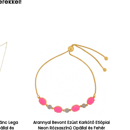
erekkel!
lánc Lega
Arannyal Bevont Ezüst Karkötő Etiópiai
állal és
Neon Rózsaszínű Opállal és Fehér