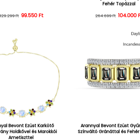
Fehér Topázzal
Normál ár
Kedvezményes ár
99.550 Ft
104.000 
Normál 
Kedvezm
329.299 Ft
264.699 Ft
yal Bevont Ezüst Karkötő
Arannyal Bevont Ezüst Gyűrű
vány Holdkővel és Marokkói
Színváltó Gránáttal és Fehé
Ametiszttel