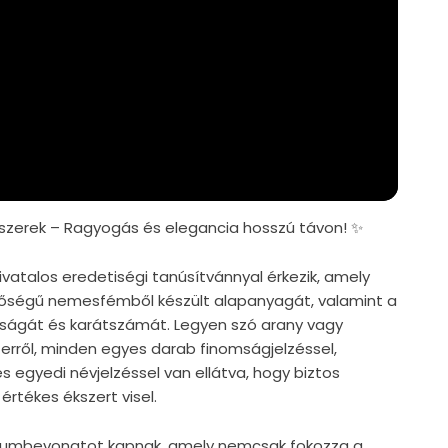
zerek – Ragyogás és elegancia hosszú távon! ✨
vatalos eredetiségi tanúsítvánnyal érkezik, amely
nőségű nemesfémből készült alapanyagát, valamint a
iságát és karátszámát. Legyen szó arany vagy
zerről, minden egyes darab finomságjelzéssel,
s egyedi névjelzéssel van ellátva, hogy biztos
értékes ékszert visel.
ódiumbevonatot kapnak, amely nemcsak fokozza a