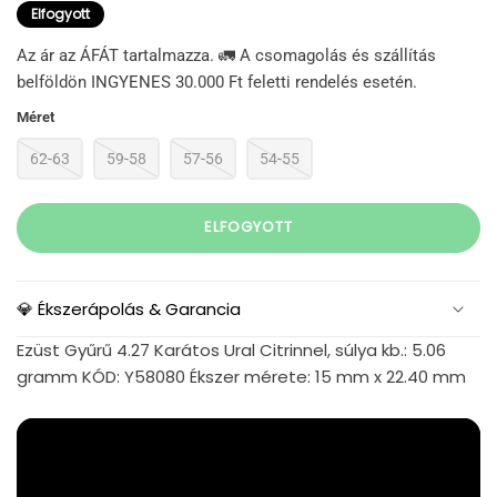
Elfogyott
Az ár az ÁFÁT tartalmazza. 🚛 A csomagolás és szállítás
belföldön INGYENES 30.000 Ft feletti rendelés esetén.
Méret
62-63
59-58
57-56
54-55
ELFOGYOTT
💎 Ékszerápolás & Garancia
Ezüst Gyűrű 4.27 Karátos Ural Citrinnel, súlya kb.: 5.06
gramm KÓD: Y58080 Ékszer mérete: 15 mm x 22.40 mm