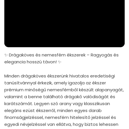
✨ Drágaköves és nemesfém ékszerek – Ragyogás és
elegancia hosszú távon! ✨
Minden drágaköves ékszerünk hivatalos eredetiségi
tanúsítvánnyal érkezik, amely igazolja az ékszer
prémium minőségű nemesfémből készült alapanyagát,
valamint a benne található drágakő valódiságát és
karátszámát. Legyen szó arany vagy klasszikusan
elegáns ezüst ékszerről, minden egyes darab
finomságjelzéssel, nemesfém hitelesítő jelzéssel és
egyedi névjelzéssel van ellátva, hogy biztos lehessen