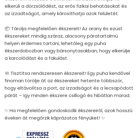
elkerüli a dörzsölődést, az erős fizikai behatásokat és
az izzadtságot, amely károsíthatja azok felületét.
📦 Tárolja megfelelően ékszereit! Az arany és ezüst
ékszereket mindig száraz, alacsony páratartalmú
helyen érdemes tartani, lehetőleg egy puha
ékszerdobozban vagy bársonytasakban, hogy elkerülje
a karcolódást és a fakulást.
🧼 Tisztítsa rendszeresen ékszereit! Egy puha kendővel
finoman törölje át az ékszereket hetente többször,
hogy eltávolítsa a port, az izzadságot és a lecsapódott
párát – így minden ékszere csillogó és hibátlan marad.
✨ Ha megfelelően gondoskodik ékszereiről, azok hosszú
éveken át megőrzik káprázatos fényüket! ✨