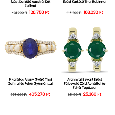
Ezüst Karkötő Ausztrál Kék
Ezüst Karkötő Thai Rubinnal
Zafírral
126.750 Ft
Normál ár
Kedvezményes ár
163.030 Ft
Normál ár
Kedvezményes
431.299 Ft
415.799 Ft
9 Karátos Arany Gyűrű Thai
Arannyal Bevont Ezüst
Zafírral és Fehér Gyémánttal
Fülbevaló Zöld Acháttal és
Fehér Topázzal
405.270 Ft
Normál ár
Kedvezményes ár
25.380 Ft
Normál ár
Kedvezményes
975.999 Ft
65.199 Ft