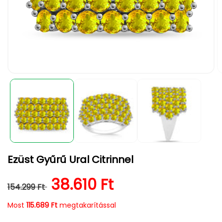
1.
2.
médiafájl
m
megnyitása
m
a
a
modális
m
párbeszédpanelen
p
Ezüst Gyűrű Ural Citrinnel
Normál ár
Kedvezményes ár
38.610 Ft
154.299 Ft
Most
115.689 Ft
megtakarítással