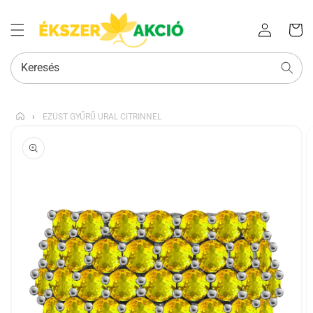
Az Ön
Bejelentkezés
kosara
Keresés
›
EZÜST GYŰRŰ URAL CITRINNEL
KIHAGYÁS, ÉS
UGRÁS A
TERMÉKADATOKRA