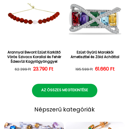
Arannyal Bevont Ezüst Karkötő
Ezüst Gyűrű Marokkói
Vörös Szivacs Korallal és Fehér
Ametiszttel és Zöld Acháttal
Édesvízi Kagylógyönggyel
23.790 Ft
Normál ár
Kedvezményes ár
Normál ár
Kedvezményes
61.660 Ft
62.399 Ft
195.599 Ft
AZ ÖSSZES MEGTEKINTÉSE
Népszerű kategóriák