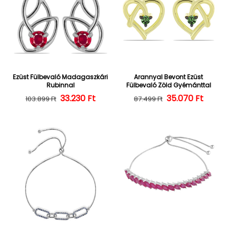
Ezüst Fülbevaló Madagaszkári
Arannyal Bevont Ezüst
Rubinnal
Fülbevaló Zöld Gyémánttal
Normál ár
Kedvezményes ár
33.230 Ft
35.070 Ft
Normál ár
Kedvezményes
103.899 Ft
87.499 Ft