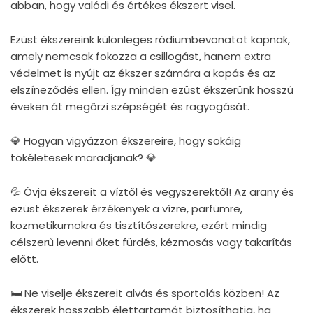
abban, hogy valódi és értékes ékszert visel.
Ezüst ékszereink különleges ródiumbevonatot kapnak,
amely nemcsak fokozza a csillogást, hanem extra
védelmet is nyújt az ékszer számára a kopás és az
elszíneződés ellen. Így minden ezüst ékszerünk hosszú
éveken át megőrzi szépségét és ragyogását.
💎 Hogyan vigyázzon ékszereire, hogy sokáig
tökéletesek maradjanak? 💎
💦 Óvja ékszereit a víztől és vegyszerektől! Az arany és
ezüst ékszerek érzékenyek a vízre, parfümre,
kozmetikumokra és tisztítószerekre, ezért mindig
célszerű levenni őket fürdés, kézmosás vagy takarítás
előtt.
🛏 Ne viselje ékszereit alvás és sportolás közben! Az
ékszerek hosszabb élettartamát biztosíthatja, ha