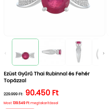
1.
2.
médiafájl
m
megnyitása
m
a
a
modális
m
párbeszédpanelen
p
Ezüst Gyűrű Thai Rubinnal és Fehér
Topázzal
Normál ár
Kedvezményes ár
90.450 Ft
229.999 Ft
Most
139.549 Ft
megtakarítással