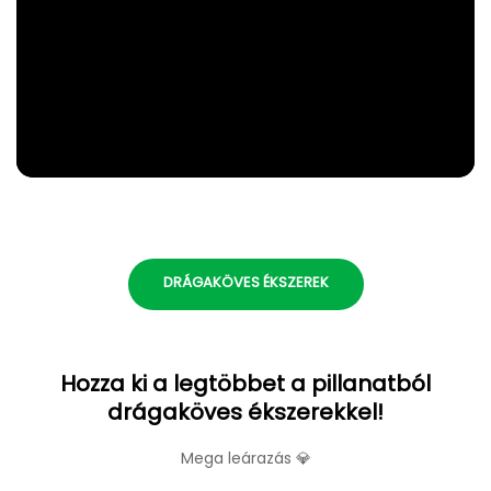
DRÁGAKÖVES ÉKSZEREK
Hozza ki a legtöbbet a pillanatból
drágaköves ékszerekkel!
Mega leárazás 💎