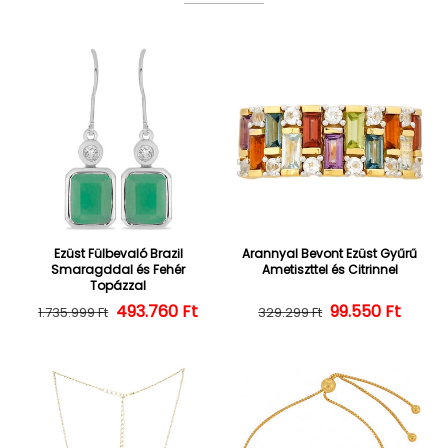
Ezüst Fülbevaló Brazil
Arannyal Bevont Ezüst Gyűrű
Smaragddal és Fehér
Ametiszttel és Citrinnel
Topázzal
493.760 Ft
Normál ár
Kedvezményes ár
Normál ár
Kedvezményes
99.550 Ft
1.735.999 Ft
329.299 Ft