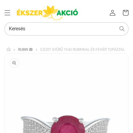
Az Ön
Bejelentkezés
kosara
Keresés
›
RUBIN 🟥
›
EZÜST GYŰRŰ THAI RUBINNAL ÉS FEHÉR TOPÁZZAL
KIHAGYÁS, ÉS
UGRÁS A
TERMÉKADATOKRA