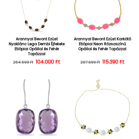
Arannyal Bevont Ezüst
Arannyal Bevont Ezüst Karkötő
Nyaklánc Lega Dembi Éjfekete
Etiópiai Neon Rózsaszínű
Etiópiai Opállal és Fehér
Opállal és Fehér Topázzal
Topázzal
104.000 Ft
Normál ár
Kedvezményes ár
Normál ár
Kedvezményes
115.390 Ft
264.699 Ft
287.699 Ft