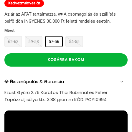
Kedvezményes ár
Az ár az ÁFÁT tartalmazza. 🚛 A csomagolás és szállítás
belföldön INGYENES 30.000 Ft feletti rendelés esetén.
Méret
62-63
59-58
57-56
54-55
KOSÁRBA RAKOM
💎 Ékszerápolás & Garancia
Ezüst Gyűrű 2.76 Karátos Thai Rubinnal és Fehér
Topázzal, súlya kb.: 3.88 gramm KÓD: PCY10994