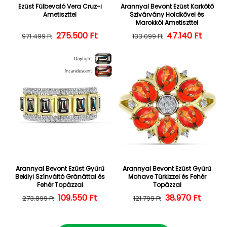
Ezüst Fülbevaló Vera Cruz-i
Arannyal Bevont Ezüst Karkötő
Ametiszttel
Szivárvány Holdkővel és
Marokkói Ametiszttel
275.500 Ft
Normál ár
Kedvezményes ár
47.140 Ft
Normál ár
Kedvezményes
971.499 Ft
133.099 Ft
Arannyal Bevont Ezüst Gyűrű
Arannyal Bevont Ezüst Gyűrű
Bekilyi Színváltó Gránáttal és
Mohave Türkizzel és Fehér
Fehér Topázzal
Topázzal
109.550 Ft
Normál ár
Kedvezményes ár
38.970 Ft
Normál ár
Kedvezményes
273.899 Ft
121.799 Ft