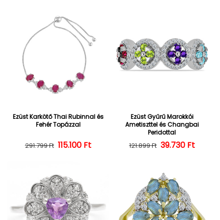
Ezüst Karkötő Thai Rubinnal és
Ezüst Gyűrű Marokkói
Fehér Topázzal
Ametiszttel és Changbai
Peridottal
Normál ár
Kedvezményes ár
115.100 Ft
39.730 Ft
Normál ár
Kedvezményes
291.799 Ft
121.899 Ft