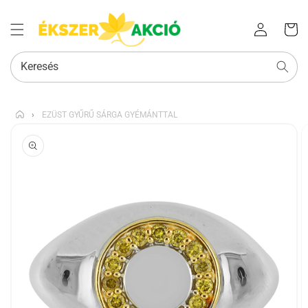
Az Ön
Bejelentkezés
kosara
Keresés
›
EZÜST GYŰRŰ SÁRGA GYÉMÁNTTAL
KIHAGYÁS, ÉS
UGRÁS A
TERMÉKADATOKRA