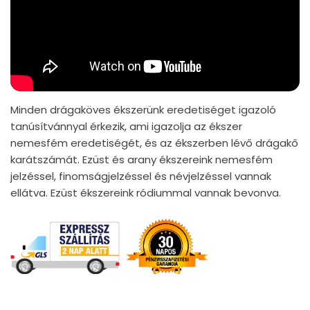
Minden drágaköves ékszerünk eredetiséget igazoló
tanúsítvánnyal érkezik, ami igazolja az ékszer
nemesfém eredetiségét, és az ékszerben lévő drágakő
karátszámát. Ezüst és arany ékszereink nemesfém
jelzéssel, finomságjelzéssel és névjelzéssel vannak
ellátva. Ezüst ékszereink ródiummal vannak bevonva.