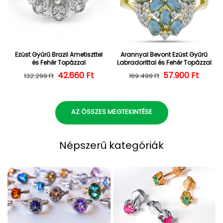
Ezüst Gyűrű Brazil Ametiszttel
Arannyal Bevont Ezüst Gyűrű
és Fehér Topázzal
Labradorittal és Fehér Topázzal
42.660 Ft
Normál ár
Kedvezményes ár
57.900 Ft
Normál ár
Kedvezményes
132.299 Ft
169.499 Ft
AZ ÖSSZES MEGTEKINTÉSE
Népszerű kategóriák