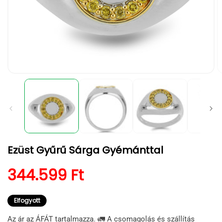
1.
2.
médiafájl
m
megnyitása
m
a
a
modális
m
párbeszédpanelen
p
Ezüst Gyűrű Sárga Gyémánttal
Normál ár
344.599 Ft
Elfogyott
Az ár az ÁFÁT tartalmazza. 🚛 A csomagolás és szállítás