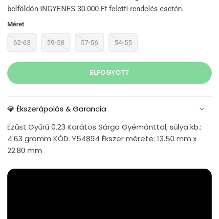
belföldön INGYENES 30.000 Ft feletti rendelés esetén.
Méret
62-63
59-58
57-56
54-55
ELFOGYOTT
💎 Ékszerápolás & Garancia
Ezüst Gyűrű 0.23 Karátos Sárga Gyémánttal, súlya kb.:
4.63 gramm KÓD: Y54894 Ékszer mérete: 13.50 mm x
22.80 mm