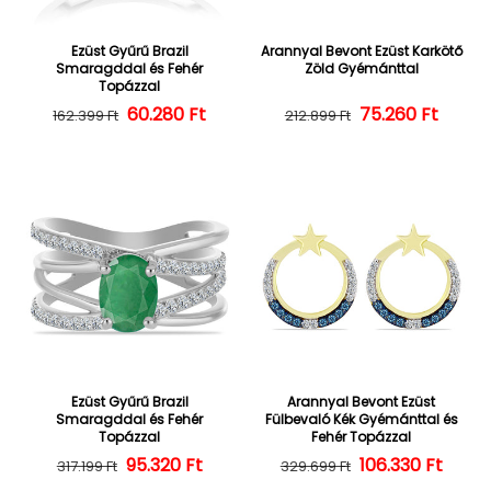
Ezüst Gyűrű Brazil
Arannyal Bevont Ezüst Karkötő
Smaragddal és Fehér
Zöld Gyémánttal
Topázzal
60.280 Ft
Normál ár
Kedvezményes ár
75.260 Ft
Normál ár
Kedvezményes
162.399 Ft
212.899 Ft
Ezüst Gyűrű Brazil
Arannyal Bevont Ezüst
Smaragddal és Fehér
Fülbevaló Kék Gyémánttal és
Topázzal
Fehér Topázzal
95.320 Ft
Normál ár
Kedvezményes ár
106.330 Ft
Normál ár
Kedvezményes
317.199 Ft
329.699 Ft