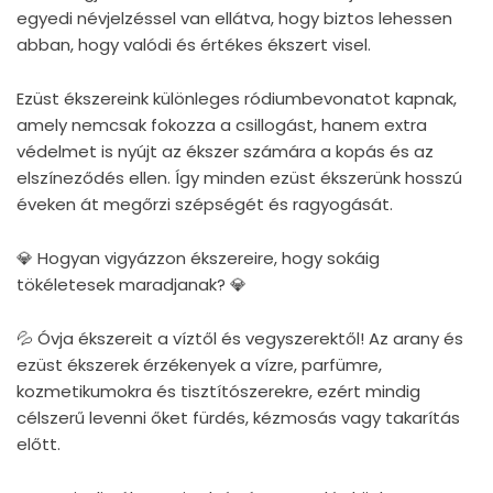
egyedi névjelzéssel van ellátva, hogy biztos lehessen
abban, hogy valódi és értékes ékszert visel.
Ezüst ékszereink különleges ródiumbevonatot kapnak,
amely nemcsak fokozza a csillogást, hanem extra
védelmet is nyújt az ékszer számára a kopás és az
elszíneződés ellen. Így minden ezüst ékszerünk hosszú
éveken át megőrzi szépségét és ragyogását.
💎 Hogyan vigyázzon ékszereire, hogy sokáig
tökéletesek maradjanak? 💎
💦 Óvja ékszereit a víztől és vegyszerektől! Az arany és
ezüst ékszerek érzékenyek a vízre, parfümre,
kozmetikumokra és tisztítószerekre, ezért mindig
célszerű levenni őket fürdés, kézmosás vagy takarítás
előtt.