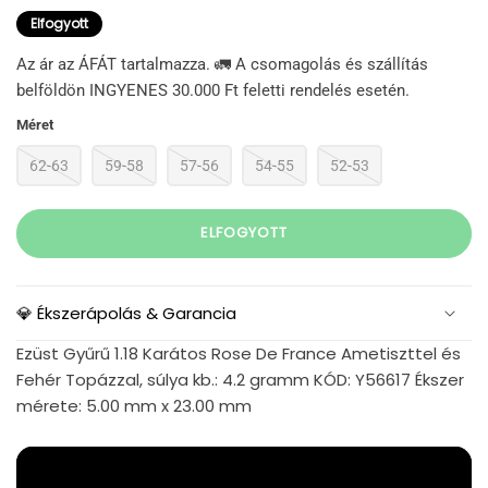
Elfogyott
Az ár az ÁFÁT tartalmazza. 🚛 A csomagolás és szállítás
belföldön INGYENES 30.000 Ft feletti rendelés esetén.
Méret
62-63
59-58
57-56
54-55
52-53
ELFOGYOTT
💎 Ékszerápolás & Garancia
Ezüst Gyűrű 1.18 Karátos Rose De France Ametiszttel és
Fehér Topázzal, súlya kb.: 4.2 gramm KÓD: Y56617 Ékszer
mérete: 5.00 mm x 23.00 mm