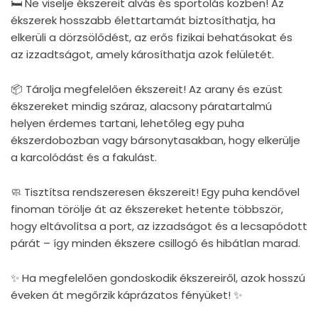
🛏 Ne viselje ékszereit alvás és sportolás közben! Az
ékszerek hosszabb élettartamát biztosíthatja, ha
elkerüli a dörzsölődést, az erős fizikai behatásokat és
az izzadtságot, amely károsíthatja azok felületét.
📦 Tárolja megfelelően ékszereit! Az arany és ezüst
ékszereket mindig száraz, alacsony páratartalmú
helyen érdemes tartani, lehetőleg egy puha
ékszerdobozban vagy bársonytasakban, hogy elkerülje
a karcolódást és a fakulást.
🧼 Tisztítsa rendszeresen ékszereit! Egy puha kendővel
finoman törölje át az ékszereket hetente többször,
hogy eltávolítsa a port, az izzadságot és a lecsapódott
párát – így minden ékszere csillogó és hibátlan marad.
✨ Ha megfelelően gondoskodik ékszereiről, azok hosszú
éveken át megőrzik káprázatos fényüket! ✨