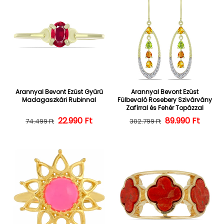
Arannyal Bevont Ezüst Gyűrű
Arannyal Bevont Ezüst
Madagaszkári Rubinnal
Fülbevaló Rosebery Szivárvány
Zafírral és Fehér Topázzal
22.990 Ft
Normál ár
Kedvezményes ár
Normál ár
Kedvezményes
89.990 Ft
74.499 Ft
302.799 Ft