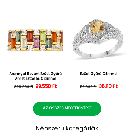
Arannyal Bevont Ezüst Gyűrű
Ezüst Gyűrű Citrinnel
Ametiszttel és Citrinnel
Normál ár
Kedvezményes ár
99.550 Ft
Normál ár
Kedvezményes
38.110 Ft
329.299 Ft
116.999 Ft
AZ ÖSSZES MEGTEKINTÉSE
Népszerű kategóriák