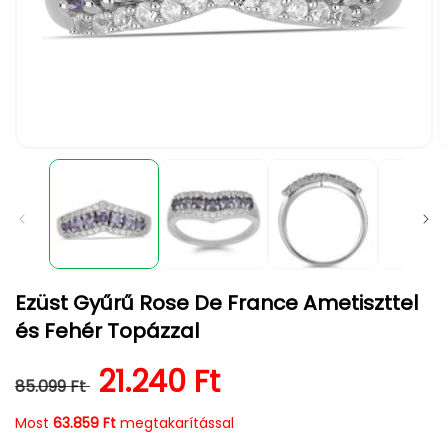
1.
2.
médiafájl
m
megnyitása
m
a
a
modális
m
párbeszédpanelen
p
Ezüst Gyűrű Rose De France Ametiszttel
és Fehér Topázzal
Normál ár
Kedvezményes ár
21.240 Ft
85.099 Ft
Most
63.859 Ft
megtakarítással