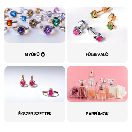
GYŰRŰ 💍
FÜLBEVALÓ
ÉKSZER SZETTEK
PARFÜMÖK