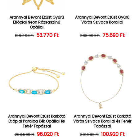
Arannyal Bevont Ezüst Gyűrű
Arannyal Bevont Ezüst Gyűrű
Etiópiai Neon Rózsaszínű
Vörös Szivacs Korallal
Opállal
53.770 Ft
Normál ár
Kedvezményes ár
Normál ár
Kedvezményes
75.690 Ft
128.499 Ft
238.999 Ft
Arannyal Bevont Ezüst Karkötő
Arannyal Bevont Ezüst Karkötő
Etiópiai Paraiba Kék Opállal és
Vörös Szivacs Korallal és Fehér
Fehér Topázzal
Topázzal
Normál ár
Kedvezményes ár
96.020 Ft
100.920 Ft
Normál ár
Kedvezményes
268.599 Ft
301.599 Ft