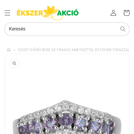
Az Ön
Bejelentkezés
kosara
Keresés
›
EZÜST GYŰRŰ ROSE DE FRANCE AMETISZTTEL ÉS FEHÉR TOPÁZZAL
KIHAGYÁS, ÉS
UGRÁS A
TERMÉKADATOKRA