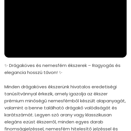
✨ Drágaköves és nemesfém ékszerek – Ragyogás és
elegancia hosszú távon! ✨
Minden drágaköves ékszerünk hivatalos eredetiségi
tanúsítvánnyal érkezik, amely igazolja az ékszer
prémium minőségű nemesfémből készült alapanyagát,
valamint a benne található drágakő valódiságát és
karátszámát. Legyen szó arany vagy klasszikusan
elegáns ezüst ékszerről, minden egyes darab
finomságjelzéssel, nemesfém hitelesítő jelzéssel és