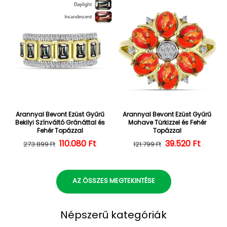
Arannyal Bevont Ezüst Gyűrű
Arannyal Bevont Ezüst Gyűrű
Bekilyi Színváltó Gránáttal és
Mohave Türkizzel és Fehér
Fehér Topázzal
Topázzal
110.080 Ft
Normál ár
Kedvezményes ár
39.520 Ft
Normál ár
Kedvezményes
273.899 Ft
121.799 Ft
AZ ÖSSZES MEGTEKINTÉSE
Népszerű kategóriák