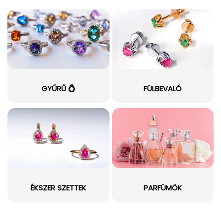
GYŰRŰ 💍
FÜLBEVALÓ
ÉKSZER SZETTEK
PARFÜMÖK