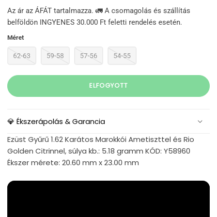
Az ár az ÁFÁT tartalmazza. 🚛 A csomagolás és szállítás
belföldön INGYENES 30.000 Ft feletti rendelés esetén.
Méret
62-63
59-58
57-56
54-55
ELFOGYOTT
💎 Ékszerápolás & Garancia
Ezüst Gyűrű 1.62 Karátos Marokkói Ametiszttel és Rio
Golden Citrinnel, súlya kb.: 5.18 gramm KÓD: Y58960
Ékszer mérete: 20.60 mm x 23.00 mm