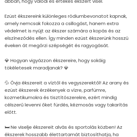
abban, hogy valódi és értékes ékszert visel.
Ezüst ékszereink különleges ródiumbevonatot kapnak,
amely nemcsak fokozza a csillogást, hanem extra
védelmet is nyújt az ékszer számára a kopás és az
elszíneződés ellen. Így minden ezüst ékszerünk hosszú
éveken át megőrzi szépségét és ragyogását.
💎 Hogyan vigyázzon ékszereire, hogy sokáig
tökéletesek maradjanak? 💎
💦 Óvja ékszereit a víztől és vegyszerektől! Az arany és
ezüst ékszerek érzékenyek a vízre, parfümre,
kozmetikumokra és tisztítószerekre, ezért mindig
célszerű levenni őket fürdés, kézmosás vagy takarítás
előtt.
🛏 Ne viselje ékszereit alvás és sportolás közben! Az
ékszerek hosszabb élettartamát biztosíthatja, ha