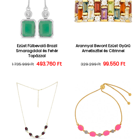
Ezüst Fülbevaló Brazil
Arannyal Bevont Ezüst Gyűrű
Smaragddal és Fehér
Ametiszttel és Citrinnel
Topázzal
493.760 Ft
Normál ár
Kedvezményes ár
Normál ár
Kedvezményes
99.550 Ft
1.735.999 Ft
329.299 Ft