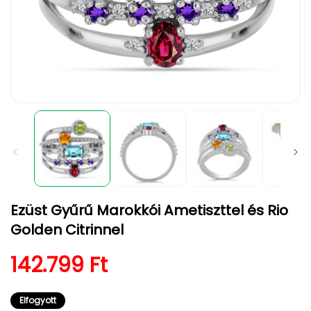
1.
2.
médiafájl
m
megnyitása
m
a
a
modális
m
párbeszédpanelen
p
Ezüst Gyűrű Marokkói Ametiszttel és Rio
Golden Citrinnel
Normál ár
142.799 Ft
Elfogyott