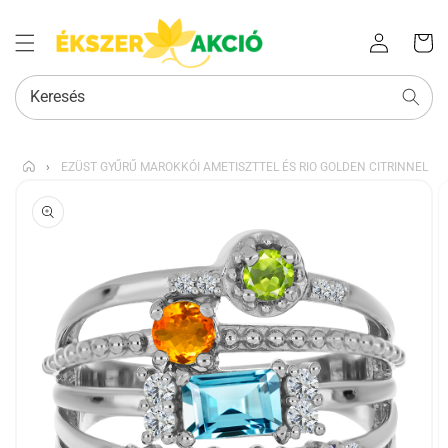
Az Ön
Bejelentkezés
kosara
Keresés
›
EZÜST GYŰRŰ MAROKKÓI AMETISZTTEL ÉS RIO GOLDEN CITRINNEL
KIHAGYÁS, ÉS
UGRÁS A
TERMÉKADATOKRA