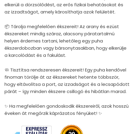
elkerüli a dörzsölődést, az erős fizikai behatásokat és
az izzadtságot, amely károsíthatja azok felületét.
📦 Tárolja megfelelően ékszereit! Az arany és ezüst
ékszereket mindig száraz, alacsony páratartalmú
helyen érdemes tartani, lehetőleg egy puha
ékszerdobozban vagy bársonytasakban, hogy elkerülje
a karcolódást és a fakulást.
🧼 Tisztítsa rendszeresen ékszereit! Egy puha kendővel
finoman törölje át az ékszereket hetente többször,
hogy eltávolítsa a port, az izzadságot és a lecsapódott
párát – így minden ékszere csillogó és hibátlan marad.
✨ Ha megfelelően gondoskodik ékszereiről, azok hosszú
éveken át megőrzik káprázatos fényüket! ✨