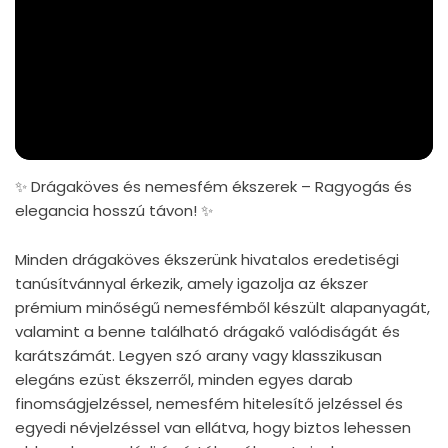
✨ Drágaköves és nemesfém ékszerek – Ragyogás és
elegancia hosszú távon! ✨
Minden drágaköves ékszerünk hivatalos eredetiségi
tanúsítvánnyal érkezik, amely igazolja az ékszer
prémium minőségű nemesfémből készült alapanyagát,
valamint a benne található drágakő valódiságát és
karátszámát. Legyen szó arany vagy klasszikusan
elegáns ezüst ékszerről, minden egyes darab
finomságjelzéssel, nemesfém hitelesítő jelzéssel és
egyedi névjelzéssel van ellátva, hogy biztos lehessen