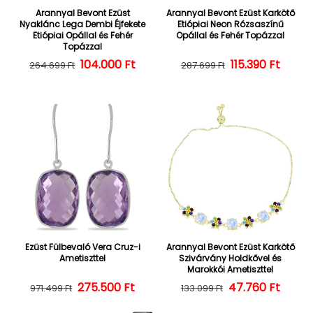
Arannyal Bevont Ezüst
Arannyal Bevont Ezüst Karkötő
Nyaklánc Lega Dembi Éjfekete
Etiópiai Neon Rózsaszínű
Etiópiai Opállal és Fehér
Opállal és Fehér Topázzal
Topázzal
104.000 Ft
Normál ár
Kedvezményes ár
Normál ár
Kedvezményes
115.390 Ft
264.699 Ft
287.699 Ft
Ezüst Fülbevaló Vera Cruz-i
Arannyal Bevont Ezüst Karkötő
Ametiszttel
Szivárvány Holdkővel és
Marokkói Ametiszttel
275.500 Ft
Normál ár
Kedvezményes ár
47.760 Ft
Normál ár
Kedvezményes
971.499 Ft
133.099 Ft