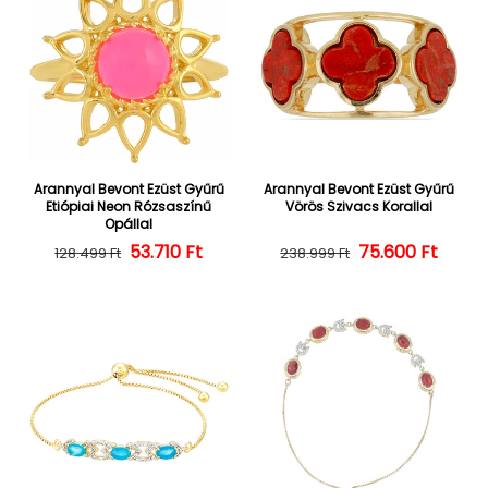
Arannyal Bevont Ezüst Gyűrű
Arannyal Bevont Ezüst Gyűrű
Etiópiai Neon Rózsaszínű
Vörös Szivacs Korallal
Opállal
Normál ár
Kedvezményes ár
53.710 Ft
Normál ár
Kedvezményes
75.600 Ft
128.499 Ft
238.999 Ft