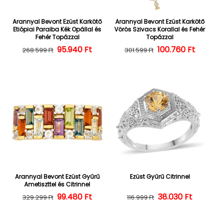
Arannyal Bevont Ezüst Karkötő
Arannyal Bevont Ezüst Karkötő
Etiópiai Paraiba Kék Opállal és
Vörös Szivacs Korallal és Fehér
Fehér Topázzal
Topázzal
Normál ár
Kedvezményes ár
95.940 Ft
100.760 Ft
Normál ár
Kedvezményes
268.599 Ft
301.599 Ft
Arannyal Bevont Ezüst Gyűrű
Ezüst Gyűrű Citrinnel
Ametiszttel és Citrinnel
Normál ár
Kedvezményes ár
99.480 Ft
38.030 Ft
Normál ár
Kedvezményes
329.299 Ft
116.999 Ft