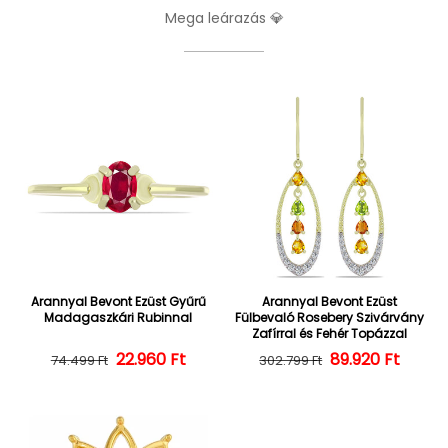
Mega leárazás 💎
Arannyal Bevont Ezüst Gyűrű
Arannyal Bevont Ezüst
Madagaszkári Rubinnal
Fülbevaló Rosebery Szivárvány
Zafírral és Fehér Topázzal
22.960 Ft
Normál ár
Kedvezményes ár
Normál ár
Kedvezményes
89.920 Ft
74.499 Ft
302.799 Ft