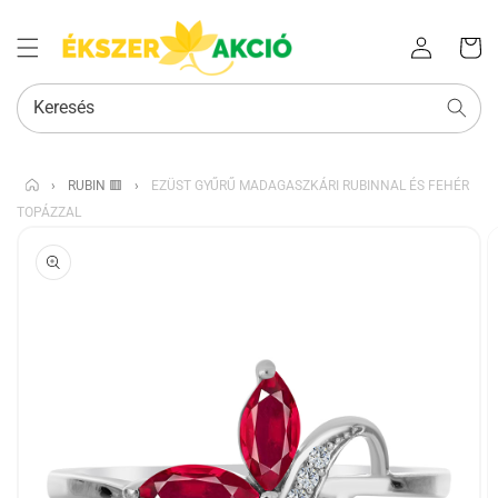
Az Ön
Bejelentkezés
kosara
Keresés
›
RUBIN 🟥
›
EZÜST GYŰRŰ MADAGASZKÁRI RUBINNAL ÉS FEHÉR
TOPÁZZAL
KIHAGYÁS, ÉS
UGRÁS A
TERMÉKADATOKRA