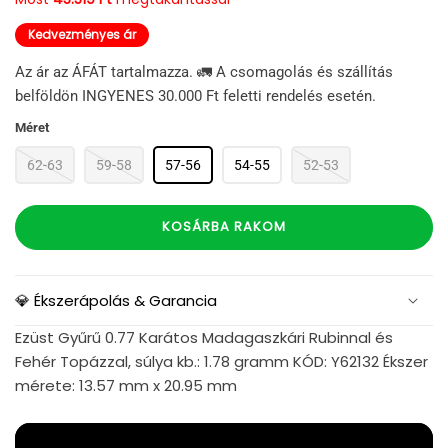
Kedvezményes ár
Az ár az ÁFÁT tartalmazza. 🚛 A csomagolás és szállítás
belföldön INGYENES 30.000 Ft feletti rendelés esetén.
Méret
62-63
59-58
57-56
54-55
52-53
KOSÁRBA RAKOM
💎 Ékszerápolás & Garancia
Ezüst Gyűrű 0.77 Karátos Madagaszkári Rubinnal és
Fehér Topázzal, súlya kb.: 1.78 gramm KÓD: Y62132 Ékszer
mérete: 13.57 mm x 20.95 mm