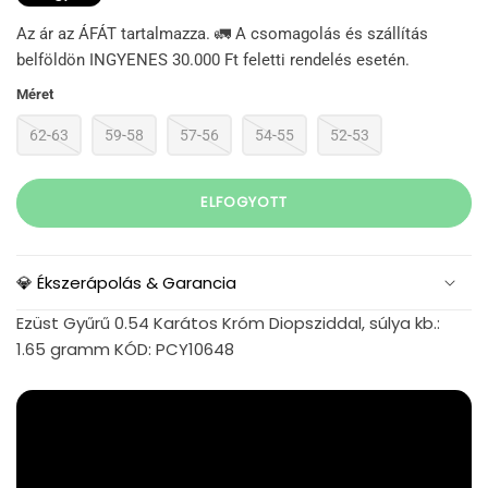
Az ár az ÁFÁT tartalmazza. 🚛 A csomagolás és szállítás
belföldön INGYENES 30.000 Ft feletti rendelés esetén.
Méret
62-63
59-58
57-56
54-55
52-53
ELFOGYOTT
💎 Ékszerápolás & Garancia
Ezüst Gyűrű 0.54 Karátos Króm Diopsziddal, súlya kb.:
1.65 gramm KÓD: PCY10648