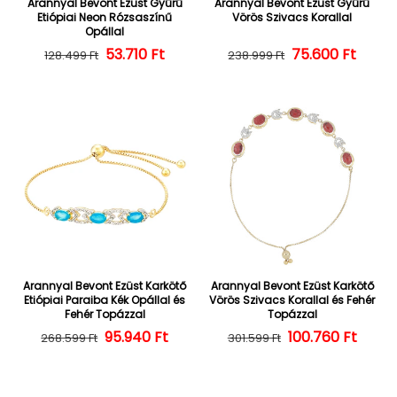
Arannyal Bevont Ezüst Gyűrű
Arannyal Bevont Ezüst Gyűrű
Etiópiai Neon Rózsaszínű
Vörös Szivacs Korallal
Opállal
Normál ár
Kedvezményes ár
53.710 Ft
Normál ár
Kedvezményes
75.600 Ft
128.499 Ft
238.999 Ft
Arannyal Bevont Ezüst Karkötő
Arannyal Bevont Ezüst Karkötő
Etiópiai Paraiba Kék Opállal és
Vörös Szivacs Korallal és Fehér
Fehér Topázzal
Topázzal
Normál ár
Kedvezményes ár
95.940 Ft
100.760 Ft
Normál ár
Kedvezményes
268.599 Ft
301.599 Ft