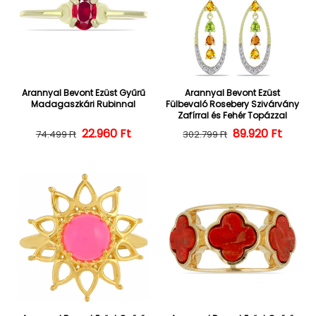
Arannyal Bevont Ezüst Gyűrű
Arannyal Bevont Ezüst
Madagaszkári Rubinnal
Fülbevaló Rosebery Szivárvány
Zafírral és Fehér Topázzal
22.960 Ft
Normál ár
Kedvezményes ár
Normál ár
Kedvezményes
89.920 Ft
74.499 Ft
302.799 Ft