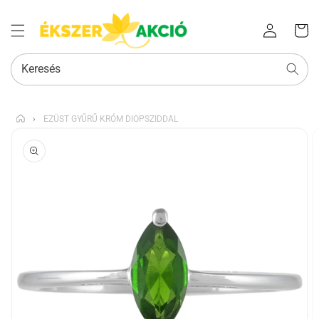
Az Ön
Bejelentkezés
kosara
Keresés
›
EZÜST GYŰRŰ KRÓM DIOPSZIDDAL
KIHAGYÁS, ÉS
UGRÁS A
TERMÉKADATOKRA