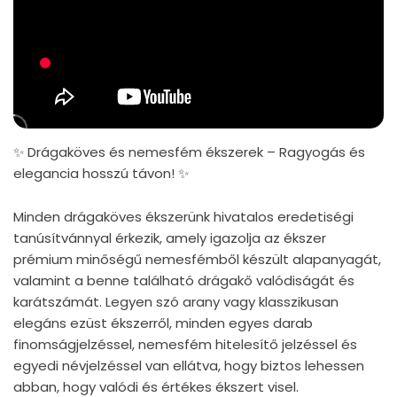
✨ Drágaköves és nemesfém ékszerek – Ragyogás és
elegancia hosszú távon! ✨
Minden drágaköves ékszerünk hivatalos eredetiségi
tanúsítvánnyal érkezik, amely igazolja az ékszer
prémium minőségű nemesfémből készült alapanyagát,
valamint a benne található drágakő valódiságát és
karátszámát. Legyen szó arany vagy klasszikusan
elegáns ezüst ékszerről, minden egyes darab
finomságjelzéssel, nemesfém hitelesítő jelzéssel és
egyedi névjelzéssel van ellátva, hogy biztos lehessen
abban, hogy valódi és értékes ékszert visel.