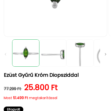
1.
2.
médiafájl
m
megnyitása
m
a
a
modális
m
párbeszédpanelen
p
Ezüst Gyűrű Króm Diopsziddal
Normál ár
Kedvezményes ár
25.800 Ft
77.299 Ft
Most
51.499 Ft
megtakarítással
Elfogyott