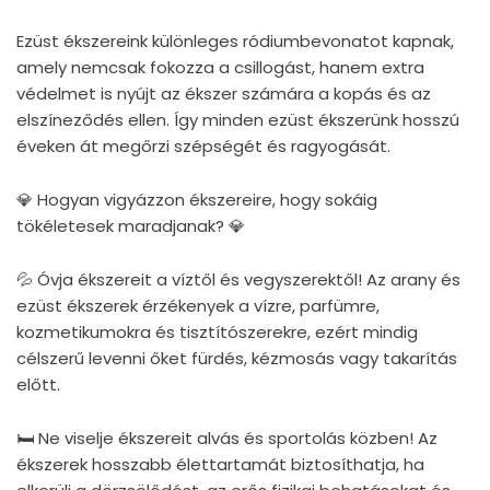
Ezüst ékszereink különleges ródiumbevonatot kapnak,
amely nemcsak fokozza a csillogást, hanem extra
védelmet is nyújt az ékszer számára a kopás és az
elszíneződés ellen. Így minden ezüst ékszerünk hosszú
éveken át megőrzi szépségét és ragyogását.
💎 Hogyan vigyázzon ékszereire, hogy sokáig
tökéletesek maradjanak? 💎
💦 Óvja ékszereit a víztől és vegyszerektől! Az arany és
ezüst ékszerek érzékenyek a vízre, parfümre,
kozmetikumokra és tisztítószerekre, ezért mindig
célszerű levenni őket fürdés, kézmosás vagy takarítás
előtt.
🛏 Ne viselje ékszereit alvás és sportolás közben! Az
ékszerek hosszabb élettartamát biztosíthatja, ha