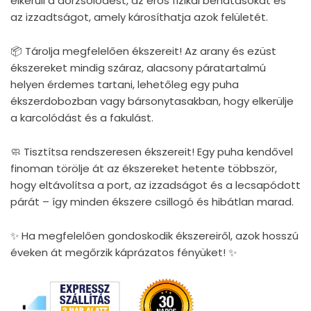
elkerüli a dörzsölődést, az erős fizikai behatásokat és
az izzadtságot, amely károsíthatja azok felületét.
📦 Tárolja megfelelően ékszereit! Az arany és ezüst
ékszereket mindig száraz, alacsony páratartalmú
helyen érdemes tartani, lehetőleg egy puha
ékszerdobozban vagy bársonytasakban, hogy elkerülje
a karcolódást és a fakulást.
🧼 Tisztítsa rendszeresen ékszereit! Egy puha kendővel
finoman törölje át az ékszereket hetente többször,
hogy eltávolítsa a port, az izzadságot és a lecsapódott
párát – így minden ékszere csillogó és hibátlan marad.
✨ Ha megfelelően gondoskodik ékszereiről, azok hosszú
éveken át megőrzik káprázatos fényüket! ✨