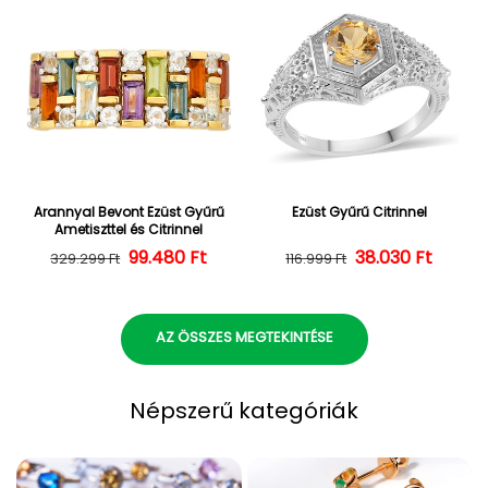
Arannyal Bevont Ezüst Gyűrű
Ezüst Gyűrű Citrinnel
Ametiszttel és Citrinnel
Normál ár
Kedvezményes ár
99.480 Ft
38.030 Ft
Normál ár
Kedvezményes
329.299 Ft
116.999 Ft
AZ ÖSSZES MEGTEKINTÉSE
Népszerű kategóriák