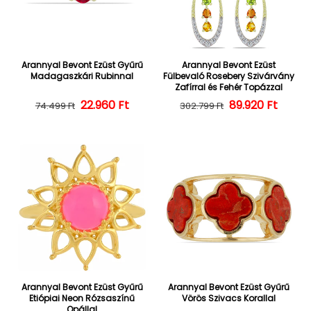
Arannyal Bevont Ezüst Gyűrű
Arannyal Bevont Ezüst
Madagaszkári Rubinnal
Fülbevaló Rosebery Szivárvány
Zafírral és Fehér Topázzal
22.960 Ft
Normál ár
Kedvezményes ár
Normál ár
Kedvezményes
89.920 Ft
74.499 Ft
302.799 Ft
Arannyal Bevont Ezüst Gyűrű
Arannyal Bevont Ezüst Gyűrű
Etiópiai Neon Rózsaszínű
Vörös Szivacs Korallal
Opállal