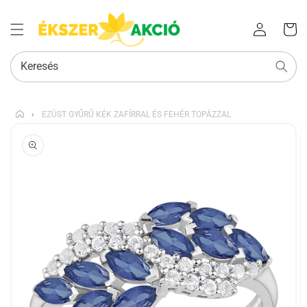
Az Ön
Bejelentkezés
kosara
Keresés
›
EZÜST GYŰRŰ KÉK ZAFÍRRAL ÉS FEHÉR TOPÁZZAL
KIHAGYÁS, ÉS
UGRÁS A
TERMÉKADATOKRA