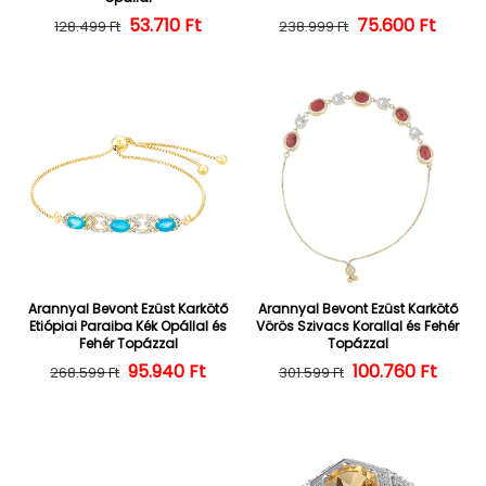
Normál ár
Kedvezményes ár
53.710 Ft
Normál ár
Kedvezményes
75.600 Ft
128.499 Ft
238.999 Ft
Arannyal Bevont Ezüst Karkötő
Arannyal Bevont Ezüst Karkötő
Etiópiai Paraiba Kék Opállal és
Vörös Szivacs Korallal és Fehér
Fehér Topázzal
Topázzal
Normál ár
Kedvezményes ár
95.940 Ft
100.760 Ft
Normál ár
Kedvezményes
268.599 Ft
301.599 Ft