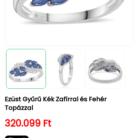
1.
2.
médiafájl
m
megnyitása
m
a
a
modális
m
párbeszédpanelen
p
Ezüst Gyűrű Kék Zafírral és Fehér
Topázzal
Normál ár
320.099 Ft