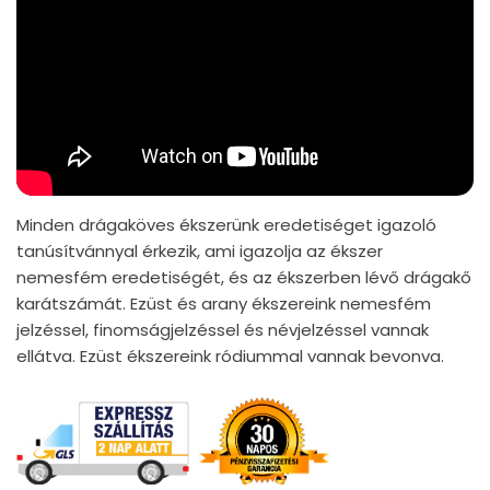
Minden drágaköves ékszerünk eredetiséget igazoló
tanúsítvánnyal érkezik, ami igazolja az ékszer
nemesfém eredetiségét, és az ékszerben lévő drágakő
karátszámát. Ezüst és arany ékszereink nemesfém
jelzéssel, finomságjelzéssel és névjelzéssel vannak
ellátva. Ezüst ékszereink ródiummal vannak bevonva.