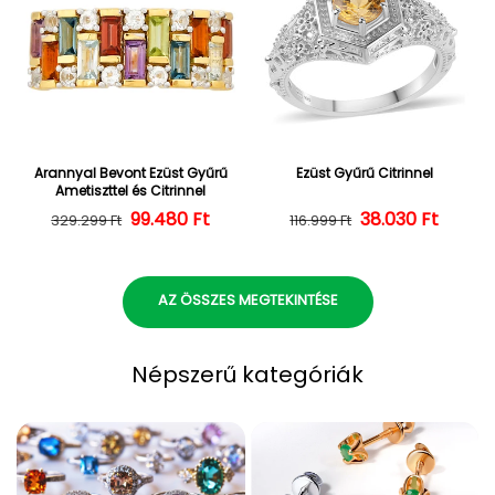
Arannyal Bevont Ezüst Gyűrű
Ezüst Gyűrű Citrinnel
Ametiszttel és Citrinnel
Normál ár
Kedvezményes ár
99.480 Ft
38.030 Ft
Normál ár
Kedvezményes
329.299 Ft
116.999 Ft
AZ ÖSSZES MEGTEKINTÉSE
Népszerű kategóriák