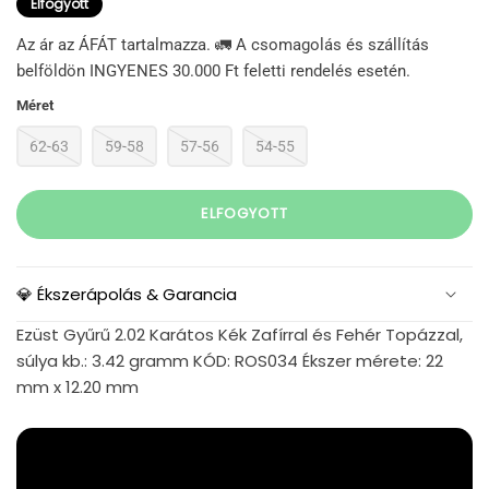
Elfogyott
Az ár az ÁFÁT tartalmazza. 🚛 A csomagolás és szállítás
belföldön INGYENES 30.000 Ft feletti rendelés esetén.
Méret
62-63
59-58
57-56
54-55
ELFOGYOTT
💎 Ékszerápolás & Garancia
Ezüst Gyűrű 2.02 Karátos Kék Zafírral és Fehér Topázzal,
súlya kb.: 3.42 gramm KÓD: ROS034 Ékszer mérete: 22
mm x 12.20 mm