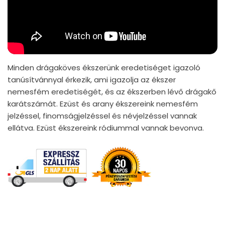
Minden drágaköves ékszerünk eredetiséget igazoló
tanúsítvánnyal érkezik, ami igazolja az ékszer
nemesfém eredetiségét, és az ékszerben lévő drágakő
karátszámát. Ezüst és arany ékszereink nemesfém
jelzéssel, finomságjelzéssel és névjelzéssel vannak
ellátva. Ezüst ékszereink ródiummal vannak bevonva.