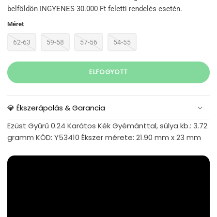
belföldön INGYENES 30.000 Ft feletti rendelés esetén.
Méret
62-63
59-58
57-56
54-55
ELFOGYOTT
💎 Ékszerápolás & Garancia
Ezüst Gyűrű 0.24 Karátos Kék Gyémánttal, súlya kb.: 3.72
gramm KÓD: Y53410 Ékszer mérete: 21.90 mm x 23 mm