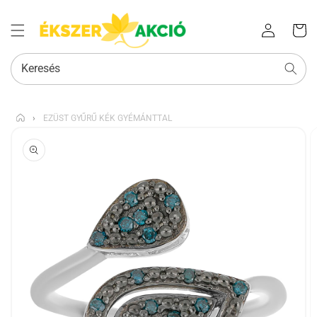
Az Ön
Bejelentkezés
kosara
Keresés
›
EZÜST GYŰRŰ KÉK GYÉMÁNTTAL
KIHAGYÁS, ÉS
UGRÁS A
TERMÉKADATOKRA