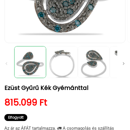
1.
2.
médiafájl
m
megnyitása
m
a
a
modális
m
párbeszédpanelen
p
Ezüst Gyűrű Kék Gyémánttal
Normál ár
815.099 Ft
Elfogyott
Az ár az ÁFÁT tartalmazza. 🚛 A csomagolás és szállítás