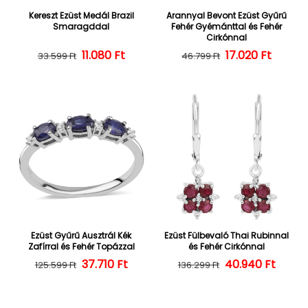
Kereszt Ezüst Medál Brazil
Arannyal Bevont Ezüst Gyűrű
Smaragddal
Fehér Gyémánttal és Fehér
Cirkónnal
Normál ár
Kedvezményes ár
11.080 Ft
17.020 Ft
Normál ár
Kedvezményes
33.599 Ft
46.799 Ft
Ezüst Gyűrű Ausztrál Kék
Ezüst Fülbevaló Thai Rubinnal
Zafírral és Fehér Topázzal
és Fehér Cirkónnal
Normál ár
Kedvezményes ár
37.710 Ft
40.940 Ft
Normál ár
Kedvezményes
125.599 Ft
136.299 Ft