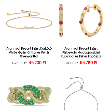
Arannyal Bevont Ezüst Karkötő
Arannyal Bevont Ezüst
Vörös Gyémánttal és Fehér
Fülbevaló Madagaszkári
Gyémánttal
Rubinnal és Fehér Topázzal
45.200 Ft
Normál ár
Kedvezményes ár
55.780 Ft
Normál ár
Kedvezményes
152.599 Ft
173.199 Ft