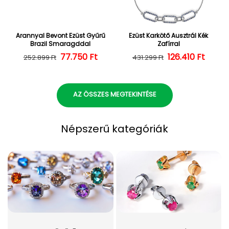
Arannyal Bevont Ezüst Gyűrű
Ezüst Karkötő Ausztrál Kék
Brazil Smaragddal
Zafírral
Normál ár
Kedvezményes ár
77.750 Ft
126.410 Ft
Normál ár
Kedvezményes
252.899 Ft
431.299 Ft
AZ ÖSSZES MEGTEKINTÉSE
Népszerű kategóriák