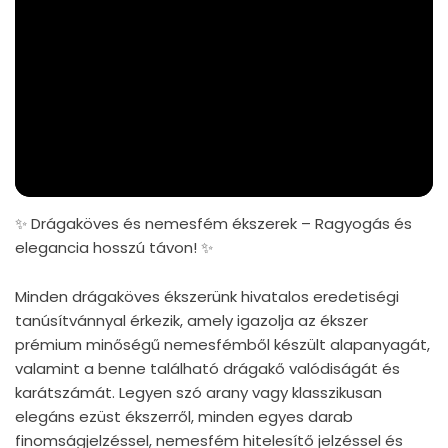
✨ Drágaköves és nemesfém ékszerek – Ragyogás és
elegancia hosszú távon! ✨
Minden drágaköves ékszerünk hivatalos eredetiségi
tanúsítvánnyal érkezik, amely igazolja az ékszer
prémium minőségű nemesfémből készült alapanyagát,
valamint a benne található drágakő valódiságát és
karátszámát. Legyen szó arany vagy klasszikusan
elegáns ezüst ékszerről, minden egyes darab
finomságjelzéssel, nemesfém hitelesítő jelzéssel és