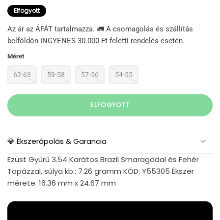
Elfogyott
Az ár az ÁFÁT tartalmazza. 🚛 A csomagolás és szállítás
belföldön INGYENES 30.000 Ft feletti rendelés esetén.
Méret
62-63
59-58
57-56
54-55
ELFOGYOTT
💎 Ékszerápolás & Garancia
Ezüst Gyűrű 3.54 Karátos Brazil Smaragddal és Fehér
Topázzal, súlya kb.: 7.26 gramm KÓD: Y55305 Ékszer
mérete: 16.36 mm x 24.67 mm