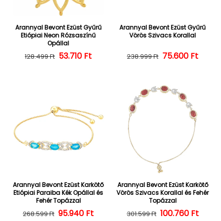
Arannyal Bevont Ezüst Gyűrű
Arannyal Bevont Ezüst Gyűrű
Etiópiai Neon Rózsaszínű
Vörös Szivacs Korallal
Opállal
Normál ár
Kedvezményes ár
53.710 Ft
Normál ár
Kedvezményes
75.600 Ft
128.499 Ft
238.999 Ft
Arannyal Bevont Ezüst Karkötő
Arannyal Bevont Ezüst Karkötő
Etiópiai Paraiba Kék Opállal és
Vörös Szivacs Korallal és Fehér
Fehér Topázzal
Topázzal
Normál ár
Kedvezményes ár
95.940 Ft
100.760 Ft
Normál ár
Kedvezményes
268.599 Ft
301.599 Ft