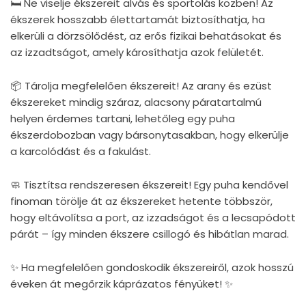
🛏 Ne viselje ékszereit alvás és sportolás közben! Az
ékszerek hosszabb élettartamát biztosíthatja, ha
elkerüli a dörzsölődést, az erős fizikai behatásokat és
az izzadtságot, amely károsíthatja azok felületét.
📦 Tárolja megfelelően ékszereit! Az arany és ezüst
ékszereket mindig száraz, alacsony páratartalmú
helyen érdemes tartani, lehetőleg egy puha
ékszerdobozban vagy bársonytasakban, hogy elkerülje
a karcolódást és a fakulást.
🧼 Tisztítsa rendszeresen ékszereit! Egy puha kendővel
finoman törölje át az ékszereket hetente többször,
hogy eltávolítsa a port, az izzadságot és a lecsapódott
párát – így minden ékszere csillogó és hibátlan marad.
✨ Ha megfelelően gondoskodik ékszereiről, azok hosszú
éveken át megőrzik káprázatos fényüket! ✨