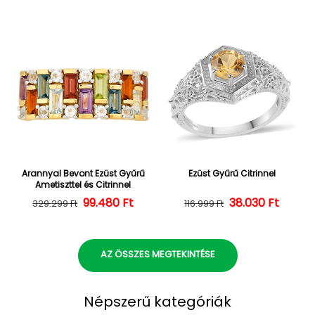
Arannyal Bevont Ezüst Gyűrű
Ezüst Gyűrű Citrinnel
Ametiszttel és Citrinnel
Normál ár
Kedvezményes ár
99.480 Ft
38.030 Ft
Normál ár
Kedvezményes
329.299 Ft
116.999 Ft
AZ ÖSSZES MEGTEKINTÉSE
Népszerű kategóriák