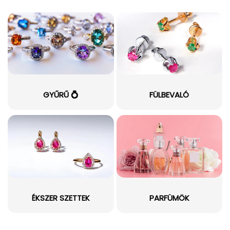
GYŰRŰ 💍
FÜLBEVALÓ
ÉKSZER SZETTEK
PARFÜMÖK