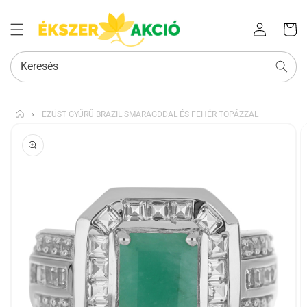
Az Ön
Bejelentkezés
kosara
Keresés
›
EZÜST GYŰRŰ BRAZIL SMARAGDDAL ÉS FEHÉR TOPÁZZAL
KIHAGYÁS, ÉS
UGRÁS A
TERMÉKADATOKRA