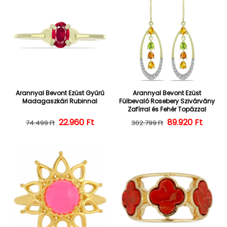
Arannyal Bevont Ezüst Gyűrű
Arannyal Bevont Ezüst
Madagaszkári Rubinnal
Fülbevaló Rosebery Szivárvány
Zafírral és Fehér Topázzal
22.960 Ft
Normál ár
Kedvezményes ár
Normál ár
Kedvezményes
89.920 Ft
74.499 Ft
302.799 Ft