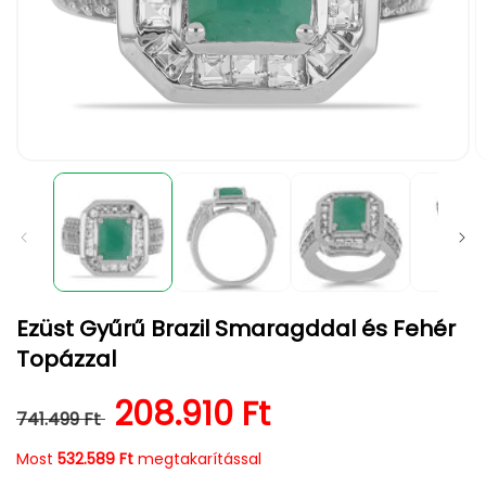
1.
2.
médiafájl
m
megnyitása
m
a
a
modális
m
párbeszédpanelen
p
Ezüst Gyűrű Brazil Smaragddal és Fehér
Topázzal
Normál ár
Kedvezményes ár
208.910 Ft
741.499 Ft
Most
532.589 Ft
megtakarítással