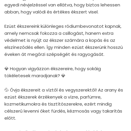
egyedi névjelzéssel van ellátva, hogy biztos lehessen
abban, hogy valódi és értékes ékszert visel.
Ezüst ékszereink különleges ródiumbevonatot kapnak,
amely nemcsak fokozza a csillogást, hanem extra
védelmet is nyújt az ékszer számára a kopás és az
elszíneződés ellen. Így minden ezüst ékszerünk hosszú
éveken át megőrzi szépségét és ragyogását.
💎 Hogyan vigyázzon ékszereire, hogy sokáig
tökéletesek maradjanak? 💎
💦 Óvja ékszereit a víztől és vegyszerektől! Az arany és
ezüst ékszerek érzékenyek a vízre, parfümre,
kozmetikumokra és tisztítószerekre, ezért mindig
célszerű levenni őket fürdés, kézmosás vagy takarítás
előtt.