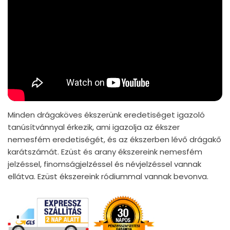
Minden drágaköves ékszerünk eredetiséget igazoló
tanúsítvánnyal érkezik, ami igazolja az ékszer
nemesfém eredetiségét, és az ékszerben lévő drágakő
karátszámát. Ezüst és arany ékszereink nemesfém
jelzéssel, finomságjelzéssel és névjelzéssel vannak
ellátva. Ezüst ékszereink ródiummal vannak bevonva.