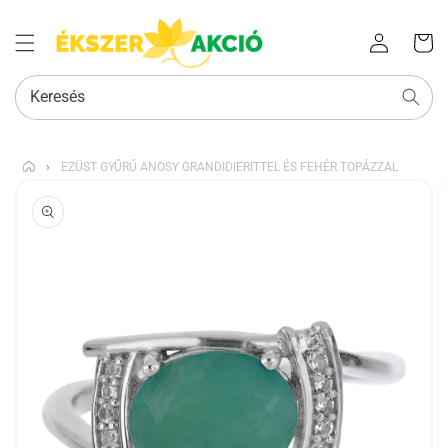
Az Ön
Bejelentkezés
kosara
Keresés
›
EZÜST GYŰRŰ ANOSY GRANDIDIERITTEL ÉS FEHÉR TOPÁZZAL
KIHAGYÁS, ÉS
UGRÁS A
TERMÉKADATOKRA