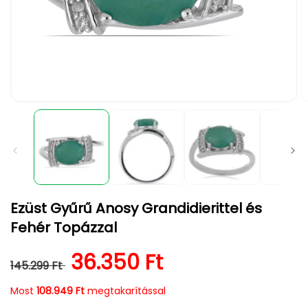
1.
2.
médiafájl
m
megnyitása
m
a
a
modális
m
párbeszédpanelen
p
Ezüst Gyűrű Anosy Grandidierittel és
Fehér Topázzal
Normál ár
Kedvezményes ár
36.350 Ft
145.299 Ft
Most
108.949 Ft
megtakarítással