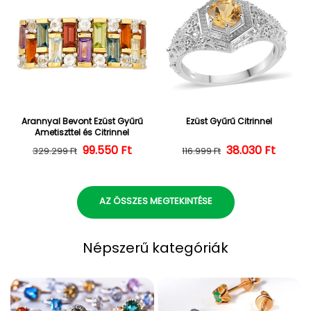
Arannyal Bevont Ezüst Gyűrű
Ezüst Gyűrű Citrinnel
Ametiszttel és Citrinnel
Normál ár
Kedvezményes ár
99.550 Ft
38.030 Ft
Normál ár
Kedvezményes
329.299 Ft
116.999 Ft
AZ ÖSSZES MEGTEKINTÉSE
Népszerű kategóriák