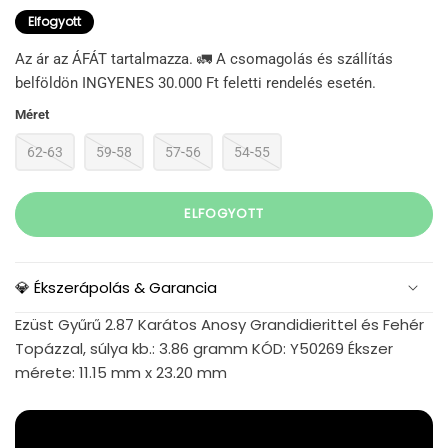
Elfogyott
Az ár az ÁFÁT tartalmazza. 🚛 A csomagolás és szállítás
belföldön INGYENES 30.000 Ft feletti rendelés esetén.
Méret
62-63
59-58
57-56
54-55
ELFOGYOTT
💎 Ékszerápolás & Garancia
Ezüst Gyűrű 2.87 Karátos Anosy Grandidierittel és Fehér
Topázzal, súlya kb.: 3.86 gramm KÓD: Y50269 Ékszer
mérete: 11.15 mm x 23.20 mm