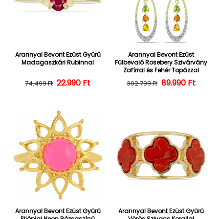
Arannyal Bevont Ezüst Gyűrű
Arannyal Bevont Ezüst
Madagaszkári Rubinnal
Fülbevaló Rosebery Szivárvány
Zafírral és Fehér Topázzal
22.990 Ft
Normál ár
Kedvezményes ár
Normál ár
Kedvezményes
89.990 Ft
74.499 Ft
302.799 Ft
Arannyal Bevont Ezüst Gyűrű
Arannyal Bevont Ezüst Gyűrű
Etiópiai Neon Rózsaszínű
Vörös Szivacs Korallal