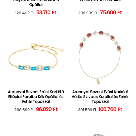
Opállal
Normál ár
Kedvezményes ár
53.710 Ft
Normál ár
Kedvezményes
75.600 Ft
128.499 Ft
238.999 Ft
Arannyal Bevont Ezüst Karkötő
Arannyal Bevont Ezüst Karkötő
Etiópiai Paraiba Kék Opállal és
Vörös Szivacs Korallal és Fehér
Fehér Topázzal
Topázzal
Normál ár
Kedvezményes ár
96.020 Ft
100.760 Ft
Normál ár
Kedvezményes
268.599 Ft
301.599 Ft