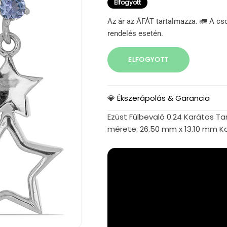
Elfogyott
Az ár az ÁFÁT tartalmazza. 🚛 A cs
rendelés esetén.
ELFOGYOTT
💎 Ékszerápolás & Garancia
Ezüst Fülbevaló 0.24 Karátos Ta
mérete: 26.50 mm x 13.10 mm K