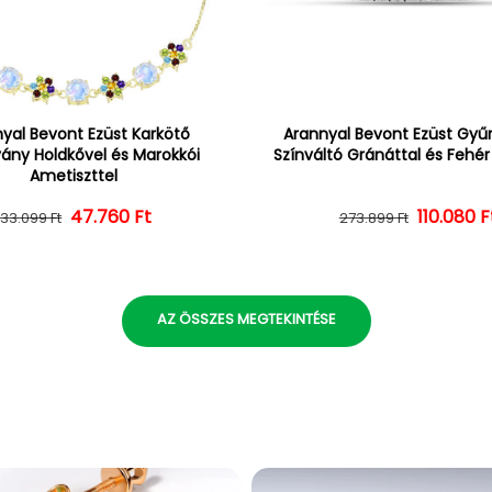
yal Bevont Ezüst Karkötő
Arannyal Bevont Ezüst Gyűrű
vány Holdkővel és Marokkói
Színváltó Gránáttal és Fehé
Ametiszttel
47.760 Ft
Normál ár
Kedvezményes ár
110.080 F
Normál 
Kedvezm
133.099 Ft
273.899 Ft
AZ ÖSSZES MEGTEKINTÉSE