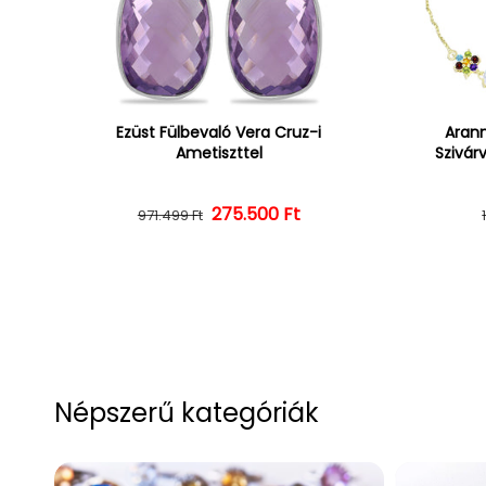
Ezüst Fülbevaló Vera Cruz-i
Arann
Ametiszttel
Szivár
275.500 Ft
Normál ár
Kedvezményes ár
971.499 Ft
Népszerű kategóriák