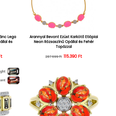
lánc Lega
Arannyal Bevont Ezüst Karkötő Etiópiai
állal és
Neon Rózsaszínű Opállal és Fehér
Topázzal
Ft
ár
ényes ár
Normál ár
Kedvezményes ár
115.390 Ft
287.699 Ft