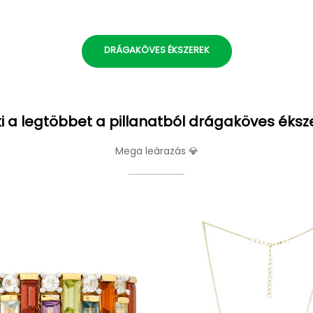
DRÁGAKÖVES ÉKSZEREK
i a legtöbbet a pillanatból drágaköves éksz
Mega leárazás 💎