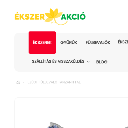
ÉKSZ
ÉKSZEREK
GYŰRŰK
FÜLBEVALÓK
SZÁLLÍTÁS ÉS VISSZAKÜLDÉS
BLOG
›
EZÜST FÜLBEVALÓ TANZANITTAL
KIHAGYÁS, ÉS
UGRÁS A
TERMÉKADATOKRA