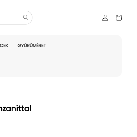
Az Ön
Bejelentkezés
kosara
NCEK
GYŰRŰMÉRET
nzanittal