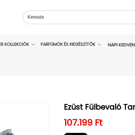
Keresés
ER KOLLEKCIÓK
PARFÜMÖK ÉS KIEGÉSZÍTŐK
NAPI KEDVE
Ezüst Fülbevaló Ta
Normál ár
107.199 Ft