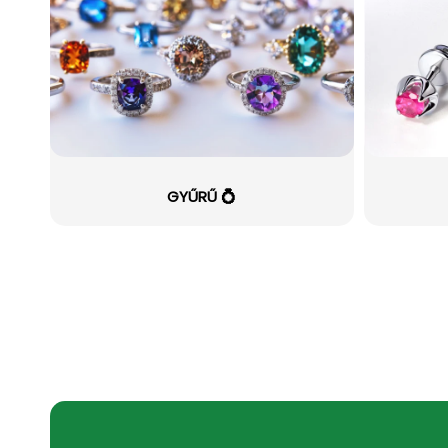
GYŰRŰ 💍