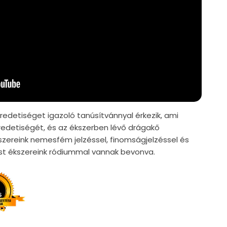
edetiséget igazoló tanúsítvánnyal érkezik, ami
edetiségét, és az ékszerben lévő drágakő
szereink nemesfém jelzéssel, finomságjelzéssel és
züst ékszereink ródiummal vannak bevonva.