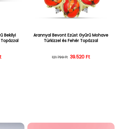
 Bekilyi
Arannyal Bevont Ezüst Gyűrű Mohave
r Topázzal
Türkizzel és Fehér Topázzal
t
ár
ényes ár
39.520 Ft
Normál ár
Kedvezményes ár
121.799 Ft