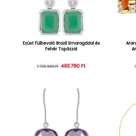
Ezüst Fülbevaló Brazil Smaragddal és
Aran
Fehér Topázzal
Am
493.760 Ft
Normál ár
Kedvezményes ár
1.735.999 Ft