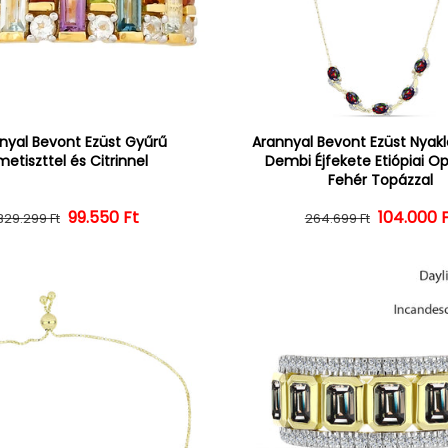
nyal Bevont Ezüst Gyűrű
Arannyal Bevont Ezüst Nyak
etiszttel és Citrinnel
Dembi Éjfekete Etiópiai Op
Fehér Topázzal
Normál ár
Kedvezményes ár
99.550 Ft
104.000 
Normál 
Kedvezm
329.299 Ft
264.699 Ft