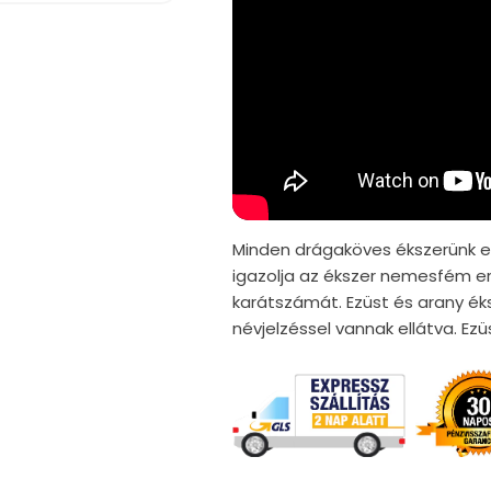
Minden drágaköves ékszerünk er
igazolja az ékszer nemesfém er
karátszámát. Ezüst és arany ék
névjelzéssel vannak ellátva. E