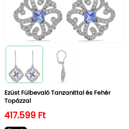
1.
2.
médiafájl
m
megnyitása
m
a
a
modális
m
párbeszédpanelen
p
Ezüst Fülbevaló Tanzanittal és Fehér
Topázzal
Normál ár
417.599 Ft