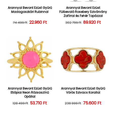
Arannyal Bevont Ezüst Gyűrű
Arannyal Bevont Ezüst
Madagaszkári Rubinnal
Fülbevaló Rosebery Szivárvány
Zafírral és Fehér Topázzal
22.960 Ft
Normál ár
Kedvezményes ár
Normál ár
Kedvezményes
89.920 Ft
74.499 Ft
302.799 Ft
Arannyal Bevont Ezüst Gyűrű
Arannyal Bevont Ezüst Gyűrű
Etiópiai Neon Rózsaszínű
Vörös Szivacs Korallal
Opállal
Normál ár
Kedvezményes ár
53.710 Ft
Normál ár
Kedvezményes
75.600 Ft
128.499 Ft
238.999 Ft