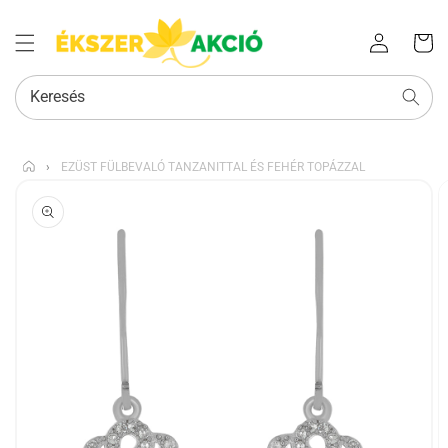
Az Ön
Bejelentkezés
kosara
Keresés
›
EZÜST FÜLBEVALÓ TANZANITTAL ÉS FEHÉR TOPÁZZAL
KIHAGYÁS, ÉS
UGRÁS A
TERMÉKADATOKRA