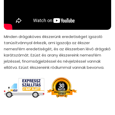
Minden drágaköves ékszerünk eredetiséget igazoló
tanúsítvánnyal érkezik, ami igazolja az ékszer
nemesfém eredetiségét, és az ékszerben lévő drágakő
karátszámát. Ezüst és arany ékszereink nemesfém
jelzéssel, finomságjelzéssel és névjelzéssel vannak
ellátva. Ezüst ékszereink ródiummal vannak bevonva.