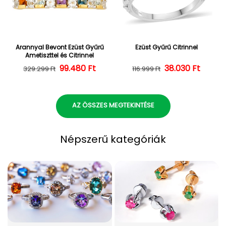
Arannyal Bevont Ezüst Gyűrű
Ezüst Gyűrű Citrinnel
Ametiszttel és Citrinnel
Normál ár
Kedvezményes ár
99.480 Ft
38.030 Ft
Normál ár
Kedvezményes
329.299 Ft
116.999 Ft
AZ ÖSSZES MEGTEKINTÉSE
Népszerű kategóriák