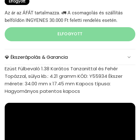
Elfogyott
Az ár az ÁFÁT tartalmazza. 🚛 A csomagolás és szállítás
belföldön INGYENES 30.000 Ft feletti rendelés esetén.
ELFOGYOTT
💎 Ékszerápolás & Garancia
Ezüst Fülbevaló 1.38 Karátos Tanzanittal és Fehér
Topázzal, súlya kb.: 4.21 gramm KÓD: Y55934 Ékszer
mérete: 34.00 mm x 17.45 mm Kapocs típusa:
Hagyományos patentos kapocs