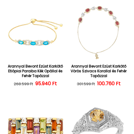
Arannyal Bevont Ezüst Karkötő
Arannyal Bevont Ezüst Karkötő
Etiópiai Paraiba Kék Opállal és
Vörös Szivacs Korallal és Fehér
Fehér Topázzal
Topázzal
Normál ár
Kedvezményes ár
95.940 Ft
100.760 Ft
Normál ár
Kedvezményes
268.599 Ft
301.599 Ft