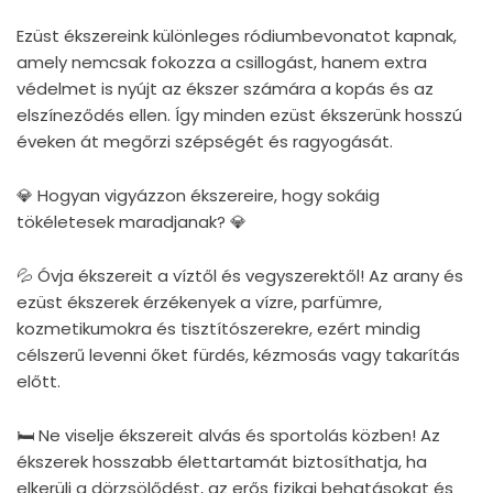
Ezüst ékszereink különleges ródiumbevonatot kapnak,
amely nemcsak fokozza a csillogást, hanem extra
védelmet is nyújt az ékszer számára a kopás és az
elszíneződés ellen. Így minden ezüst ékszerünk hosszú
éveken át megőrzi szépségét és ragyogását.
💎 Hogyan vigyázzon ékszereire, hogy sokáig
tökéletesek maradjanak? 💎
💦 Óvja ékszereit a víztől és vegyszerektől! Az arany és
ezüst ékszerek érzékenyek a vízre, parfümre,
kozmetikumokra és tisztítószerekre, ezért mindig
célszerű levenni őket fürdés, kézmosás vagy takarítás
előtt.
🛏 Ne viselje ékszereit alvás és sportolás közben! Az
ékszerek hosszabb élettartamát biztosíthatja, ha
elkerüli a dörzsölődést, az erős fizikai behatásokat és