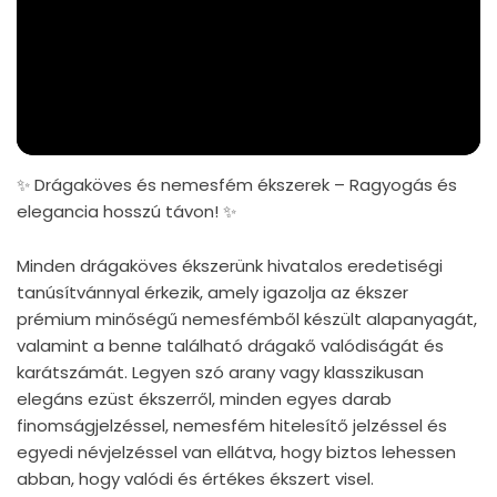
✨ Drágaköves és nemesfém ékszerek – Ragyogás és
elegancia hosszú távon! ✨
Minden drágaköves ékszerünk hivatalos eredetiségi
tanúsítvánnyal érkezik, amely igazolja az ékszer
prémium minőségű nemesfémből készült alapanyagát,
valamint a benne található drágakő valódiságát és
karátszámát. Legyen szó arany vagy klasszikusan
elegáns ezüst ékszerről, minden egyes darab
finomságjelzéssel, nemesfém hitelesítő jelzéssel és
egyedi névjelzéssel van ellátva, hogy biztos lehessen
abban, hogy valódi és értékes ékszert visel.