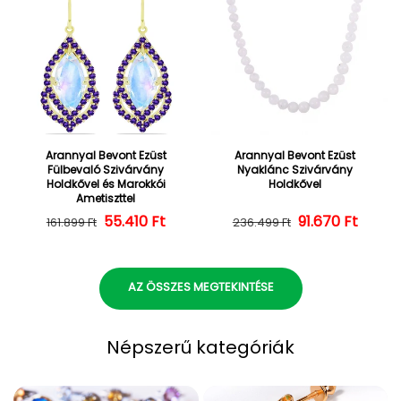
Arannyal Bevont Ezüst
Arannyal Bevont Ezüst
Fülbevaló Szivárvány
Nyaklánc Szivárvány
Holdkővel és Marokkói
Holdkővel
Ametiszttel
55.410 Ft
Normál ár
Kedvezményes ár
Normál ár
Kedvezményes
91.670 Ft
161.899 Ft
236.499 Ft
AZ ÖSSZES MEGTEKINTÉSE
Népszerű kategóriák