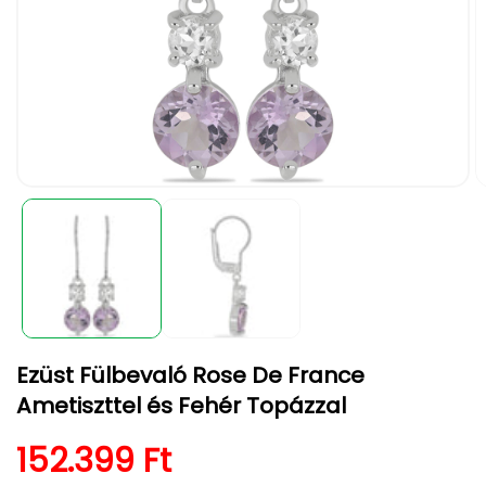
1.
2.
médiafájl
m
megnyitása
m
a
a
modális
m
párbeszédpanelen
p
Ezüst Fülbevaló Rose De France
Ametiszttel és Fehér Topázzal
Normál ár
152.399 Ft