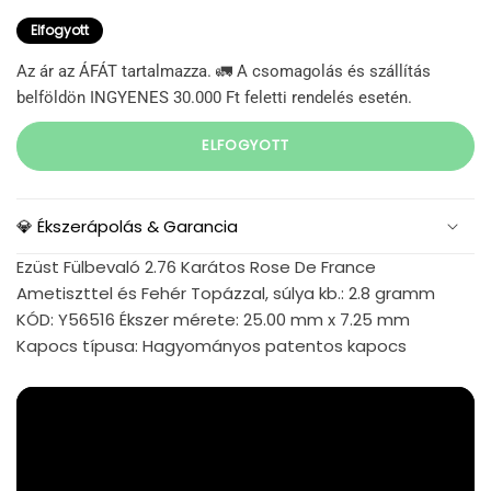
Elfogyott
Az ár az ÁFÁT tartalmazza. 🚛 A csomagolás és szállítás
belföldön INGYENES 30.000 Ft feletti rendelés esetén.
ELFOGYOTT
💎 Ékszerápolás & Garancia
Ezüst Fülbevaló 2.76 Karátos Rose De France
Ametiszttel és Fehér Topázzal, súlya kb.: 2.8 gramm
KÓD: Y56516 Ékszer mérete: 25.00 mm x 7.25 mm
Kapocs típusa: Hagyományos patentos kapocs