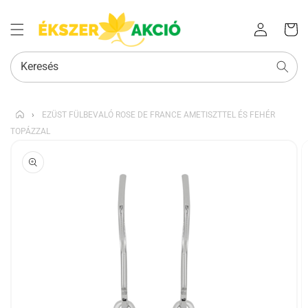
Az Ön
Bejelentkezés
kosara
Keresés
›
EZÜST FÜLBEVALÓ ROSE DE FRANCE AMETISZTTEL ÉS FEHÉR
TOPÁZZAL
KIHAGYÁS, ÉS
UGRÁS A
TERMÉKADATOKRA