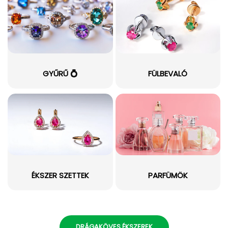
GYŰRŰ 💍
FÜLBEVALÓ
ÉKSZER SZETTEK
PARFÜMÖK
DRÁGAKÖVES ÉKSZEREK