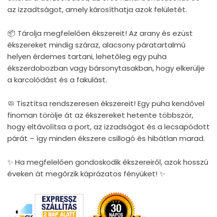
az izzadtságot, amely károsíthatja azok felületét.
📦 Tárolja megfelelően ékszereit! Az arany és ezüst
ékszereket mindig száraz, alacsony páratartalmú
helyen érdemes tartani, lehetőleg egy puha
ékszerdobozban vagy bársonytasakban, hogy elkerülje
a karcolódást és a fakulást.
🧼 Tisztítsa rendszeresen ékszereit! Egy puha kendővel
finoman törölje át az ékszereket hetente többször,
hogy eltávolítsa a port, az izzadságot és a lecsapódott
párát – így minden ékszere csillogó és hibátlan marad.
✨ Ha megfelelően gondoskodik ékszereiről, azok hosszú
éveken át megőrzik káprázatos fényüket! ✨