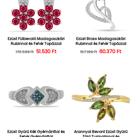
Ezüst Fülbevaló Madagaszkári
Ezüst Bross Madagaszkári
Rubinnal és Fehér Topázzal
Rubinnal és Fehér Topázzal
Normál ár
Kedvezményes ár
51.530 Ft
60.370 Ft
Normál ár
Kedvezményes
170.599 Ft
157.199 Ft
Ezüst Gyűrű Kék Gyémánttal és
Arannyal Bevont Ezüst Gyűrű
Fehér Gyémánttal
Zöld Turmalinnal és