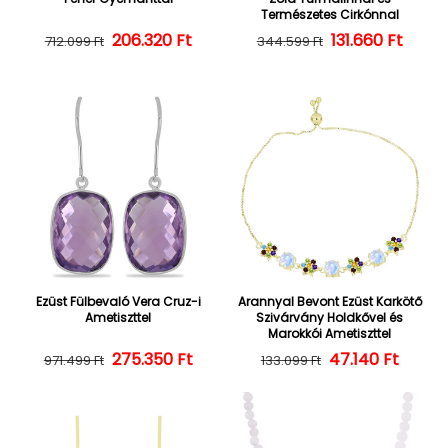
Természetes Cirkónnal
206.320 Ft
Normál ár
Kedvezményes ár
Normál ár
Kedvezményes
131.660 Ft
712.099 Ft
344.599 Ft
Ezüst Fülbevaló Vera Cruz-i
Arannyal Bevont Ezüst Karkötő
Ametiszttel
Szivárvány Holdkővel és
Marokkói Ametiszttel
275.350 Ft
Normál ár
Kedvezményes ár
47.140 Ft
Normál ár
Kedvezményes
971.499 Ft
133.099 Ft