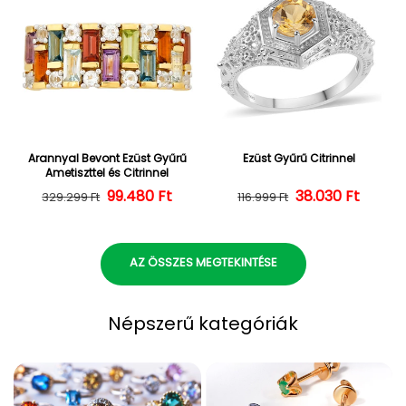
Arannyal Bevont Ezüst Gyűrű
Ezüst Gyűrű Citrinnel
Ametiszttel és Citrinnel
Normál ár
Kedvezményes ár
99.480 Ft
38.030 Ft
Normál ár
Kedvezményes
329.299 Ft
116.999 Ft
AZ ÖSSZES MEGTEKINTÉSE
Népszerű kategóriák