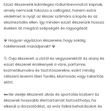
Ezüst ékszereink különleges ródiumbevonatot kapnak,
amely nemcsak fokozza a csillogást, hanem extra
védelmet is nyújt az ékszer számára a kopás és az
elszíneződés ellen. Így minden ezüst ékszerünk hosszú
éveken át megőrzi szépségét és ragyogását.
💎 Hogyan vigyázzon ékszereire, hogy sokáig
tökéletesek maradjanak? 💎
💦 Óvja ékszereit a víztől és vegyszerektől! Az arany és
ezüst ékszerek érzékenyek a vízre, parfümre,
kozmetikumokra és tisztítószerekre, ezért mindig
célszerű levenni őket fürdés, kézmosás vagy takarítás
előtt.
🛏 Ne viselje ékszereit alvás és sportolás közben! Az
ékszerek hosszabb élettartamát biztosíthatja, ha
elkerüli a dörzsölődést, az erős fizikai behatásokat és