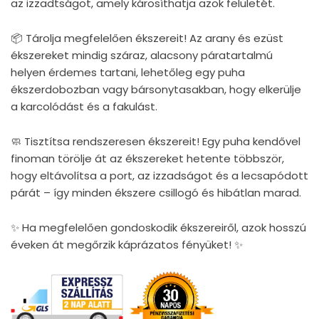
az izzadtságot, amely károsíthatja azok felületét.
📦 Tárolja megfelelően ékszereit! Az arany és ezüst
ékszereket mindig száraz, alacsony páratartalmú
helyen érdemes tartani, lehetőleg egy puha
ékszerdobozban vagy bársonytasakban, hogy elkerülje
a karcolódást és a fakulást.
🧼 Tisztítsa rendszeresen ékszereit! Egy puha kendővel
finoman törölje át az ékszereket hetente többször,
hogy eltávolítsa a port, az izzadságot és a lecsapódott
párát – így minden ékszere csillogó és hibátlan marad.
✨ Ha megfelelően gondoskodik ékszereiről, azok hosszú
éveken át megőrzik káprázatos fényüket! ✨