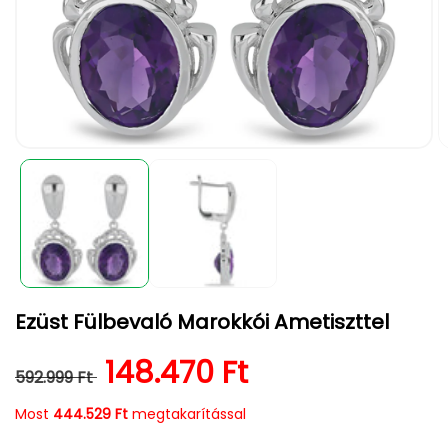
1.
2.
médiafájl
m
megnyitása
m
a
a
modális
m
párbeszédpanelen
p
Ezüst Fülbevaló Marokkói Ametiszttel
Normál ár
Kedvezményes ár
148.470 Ft
592.999 Ft
Most
444.529 Ft
megtakarítással