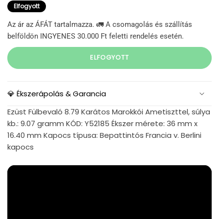
Elfogyott
Az ár az ÁFÁT tartalmazza. 🚛 A csomagolás és szállítás
belföldön INGYENES 30.000 Ft feletti rendelés esetén.
ELFOGYOTT
💎 Ékszerápolás & Garancia
Ezüst Fülbevaló 8.79 Karátos Marokkói Ametiszttel, súlya
kb.: 9.07 gramm KÓD: Y52185 Ékszer mérete: 36 mm x
16.40 mm Kapocs típusa: Bepattintós Francia v. Berlini
kapocs