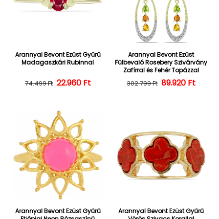
Arannyal Bevont Ezüst Gyűrű
Arannyal Bevont Ezüst
Madagaszkári Rubinnal
Fülbevaló Rosebery Szivárvány
Zafírral és Fehér Topázzal
22.960 Ft
Normál ár
Kedvezményes ár
Normál ár
Kedvezményes
89.920 Ft
74.499 Ft
302.799 Ft
Arannyal Bevont Ezüst Gyűrű
Arannyal Bevont Ezüst Gyűrű
Etiópiai Neon Rózsaszínű
Vörös Szivacs Korallal