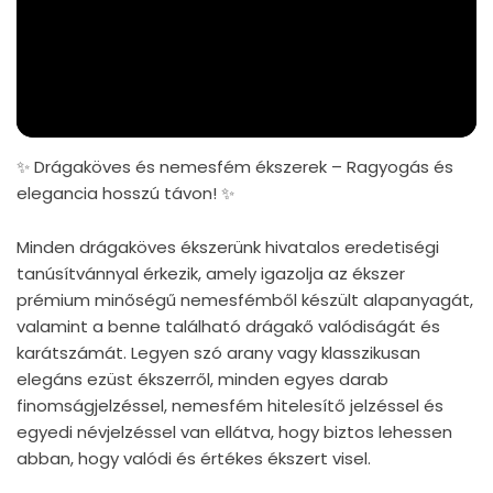
✨ Drágaköves és nemesfém ékszerek – Ragyogás és
elegancia hosszú távon! ✨
Minden drágaköves ékszerünk hivatalos eredetiségi
tanúsítvánnyal érkezik, amely igazolja az ékszer
prémium minőségű nemesfémből készült alapanyagát,
valamint a benne található drágakő valódiságát és
karátszámát. Legyen szó arany vagy klasszikusan
elegáns ezüst ékszerről, minden egyes darab
finomságjelzéssel, nemesfém hitelesítő jelzéssel és
egyedi névjelzéssel van ellátva, hogy biztos lehessen
abban, hogy valódi és értékes ékszert visel.