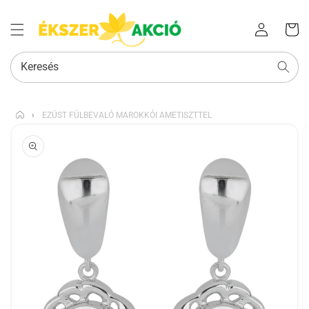
Az Ön
Bejelentkezés
kosara
Keresés
›
EZÜST FÜLBEVALÓ MAROKKÓI AMETISZTTEL
KIHAGYÁS, ÉS
UGRÁS A
TERMÉKADATOKRA