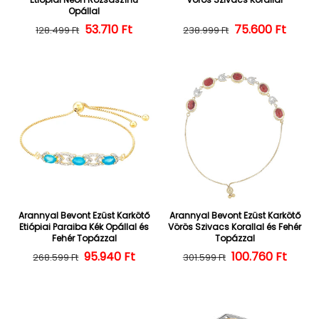
Opállal
Normál ár
Kedvezményes ár
53.710 Ft
Normál ár
Kedvezményes
75.600 Ft
128.499 Ft
238.999 Ft
Arannyal Bevont Ezüst Karkötő
Arannyal Bevont Ezüst Karkötő
Etiópiai Paraiba Kék Opállal és
Vörös Szivacs Korallal és Fehér
Fehér Topázzal
Topázzal
Normál ár
Kedvezményes ár
95.940 Ft
100.760 Ft
Normál ár
Kedvezményes
268.599 Ft
301.599 Ft