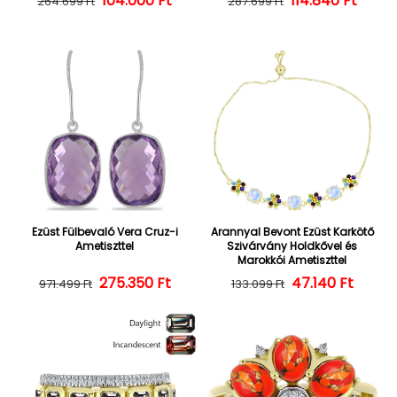
104.000 Ft
Normál ár
Kedvezményes ár
114.840 Ft
Normál ár
Kedvezményes
264.699 Ft
287.699 Ft
Ezüst Fülbevaló Vera Cruz-i
Arannyal Bevont Ezüst Karkötő
Ametiszttel
Szivárvány Holdkővel és
Marokkói Ametiszttel
275.350 Ft
Normál ár
Kedvezményes ár
47.140 Ft
Normál ár
Kedvezményes
971.499 Ft
133.099 Ft