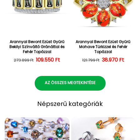
Arannyal Bevont Ezüst Gyűrű
Arannyal Bevont Ezüst Gyűrű
Bekilyi Színváltó Gránáttal és
Mohave Türkizzel és Fehér
Fehér Topázzal
Topázzal
109.550 Ft
Normál ár
Kedvezményes ár
38.970 Ft
Normál ár
Kedvezményes
273.899 Ft
121.799 Ft
AZ ÖSSZES MEGTEKINTÉSE
Népszerű kategóriák