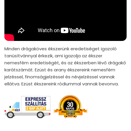
Minden drágaköves ékszerünk eredetiséget igazoló
tanúsítvánnyal érkezik, ami igazolja az ékszer
nemesfém eredetiségét, és az ékszerben lévő drágakő
karátszámát. Ezüst és arany ékszereink nemesfém
jelzéssel, finomságjelzéssel és névjelzéssel vannak
ellátva. Ezüst ékszereink ródiummal vannak bevonva.