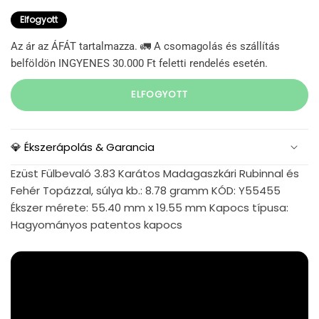
Elfogyott
Az ár az ÁFÁT tartalmazza. 🚛 A csomagolás és szállítás
belföldön INGYENES 30.000 Ft feletti rendelés esetén.
ELFOGYOTT
💎 Ékszerápolás & Garancia
Ezüst Fülbevaló 3.83 Karátos Madagaszkári Rubinnal és
Fehér Topázzal, súlya kb.: 8.78 gramm KÓD: Y55455
Ékszer mérete: 55.40 mm x 19.55 mm Kapocs típusa:
Hagyományos patentos kapocs