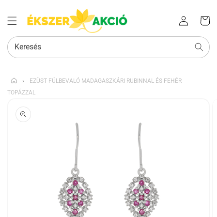
Az Ön
Bejelentkezés
kosara
Keresés
›
EZÜST FÜLBEVALÓ MADAGASZKÁRI RUBINNAL ÉS FEHÉR
TOPÁZZAL
KIHAGYÁS, ÉS
UGRÁS A
TERMÉKADATOKRA