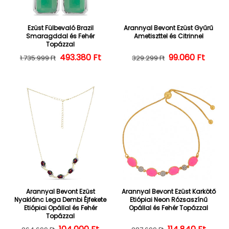
Ezüst Fülbevaló Brazil
Arannyal Bevont Ezüst Gyűrű
Smaragddal és Fehér
Ametiszttel és Citrinnel
Topázzal
493.380 Ft
Normál ár
Kedvezményes ár
Normál ár
Kedvezményes
99.060 Ft
1.735.999 Ft
329.299 Ft
Arannyal Bevont Ezüst
Arannyal Bevont Ezüst Karkötő
Nyaklánc Lega Dembi Éjfekete
Etiópiai Neon Rózsaszínű
Etiópiai Opállal és Fehér
Opállal és Fehér Topázzal
Topázzal