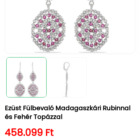
1.
2.
médiafájl
m
megnyitása
m
a
a
modális
m
párbeszédpanelen
p
Ezüst Fülbevaló Madagaszkári Rubinnal
és Fehér Topázzal
Normál ár
458.099 Ft