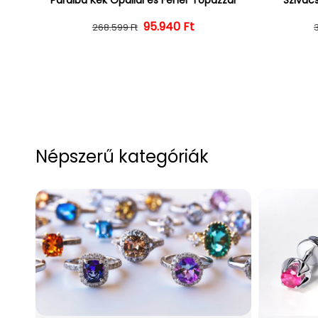
Normál ár
Kedvezményes ár
95.940 Ft
268.599 Ft
Népszerű kategóriák