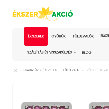
ÉKSZ
ÉKSZEREK
GYŰRŰK
FÜLBEVALÓK
SZÁLLÍTÁS ÉS VISSZAKÜLDÉS
BLOG
›
DRÁGAKÖVES ÉKSZEREK
›
FÜLBEVALÓ
›
EZÜST FÜLBEVAL
KIHAGYÁS, ÉS
UGRÁS A
TERMÉKADATOKRA