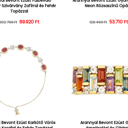
al Bevont Ezüst Fülbevaló
Arannyal Bevont Ezüst Gyűrű
 Szivárvány Zafírral és Fehér
Neon Rózsaszínű Opál
Topázzal
Normál ár
Kedvezményes ár
89.920 Ft
Normál 
Kedvezm
53.710 F
302.799 Ft
128.499 Ft
 Bevont Ezüst Karkötő Vörös
Arannyal Bevont Ezüst 
 Korallal és Fehér Topázzal
Ametiszttel és Citrin