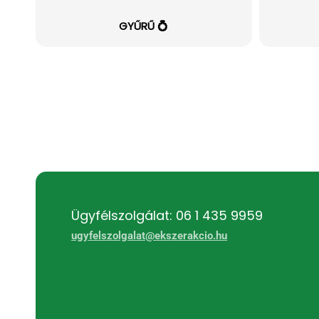
GYŰRŰ 💍
Ügyfélszolgálat: 06 1 435 9959
ugyfelszolgalat@ekszerakcio.hu