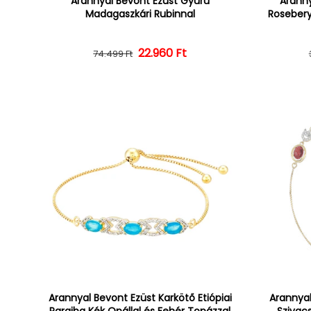
Arannyal Bevont Ezüst Gyűrű
Aranny
Madagaszkári Rubinnal
Rosebery
22.960 Ft
Normál ár
Kedvezményes ár
74.499 Ft
Arannyal Bevont Ezüst Karkötő Etiópiai
Arannyal
Paraiba Kék Opállal és Fehér Topázzal
Szivacs