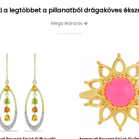
i a legtöbbet a pillanatból drágaköves éksz
Mega leárazás 💎