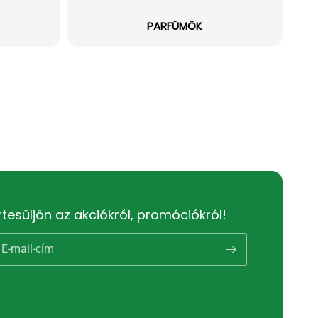
PARFÜMÖK
rtesüljön az akciókról, promóciókról!
E-mail-cím