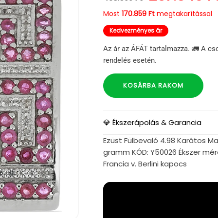
Most
170.859 Ft
megtakarítással
Kedvezményes ár
Az ár az ÁFÁT tartalmazza. 🚛 A cs
rendelés esetén.
KOSÁRBA RAKOM
💎 Ékszerápolás & Garancia
Ezüst Fülbevaló 4.98 Karátos Mad
gramm KÓD: Y50026 Ékszer mére
Francia v. Berlini kapocs