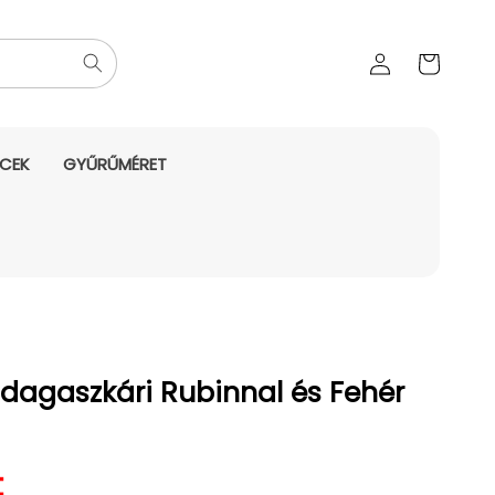
Az Ön
Bejelentkezés
kosara
NCEK
GYŰRŰMÉRET
dagaszkári Rubinnal és Fehér
nyes ár
t