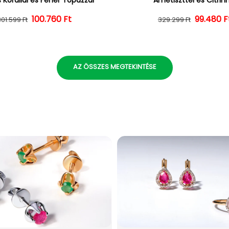
100.760 Ft
Normál ár
Kedvezményes ár
Normál 
Kedvezm
99.480 F
301.599 Ft
329.299 Ft
AZ ÖSSZES MEGTEKINTÉSE