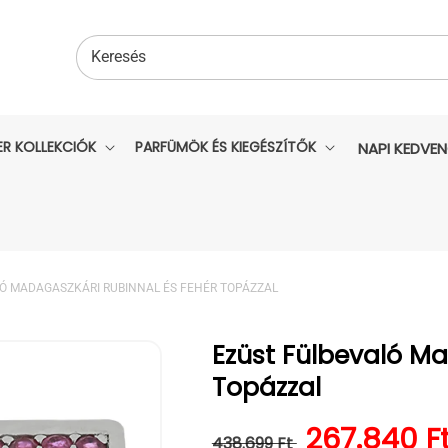
Keresés
ER KOLLEKCIÓK
PARFÜMÖK ÉS KIEGÉSZÍTŐK
NAPI KEDVE
Ó MADAGASZKÁRI RUBINNAL ÉS FEHÉR TOPÁZZAL
Ezüst Fülbevaló Ma
Topázzal
Normál ár
Kedvezmé
267.840 F
438.699 Ft