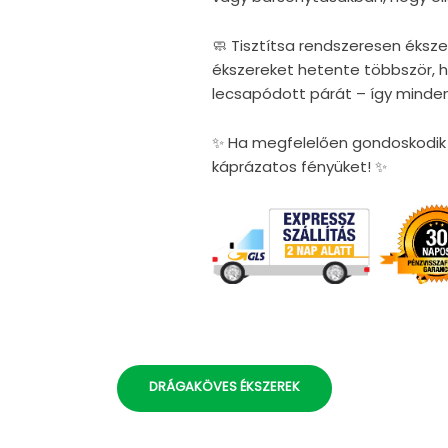
🧼 Tisztítsa rendszeresen éksze
ékszereket hetente többször, ho
lecsapódott párát – így minden
✨ Ha megfelelően gondoskodik é
káprázatos fényüket! ✨
DRÁGAKÖVES ÉKSZEREK