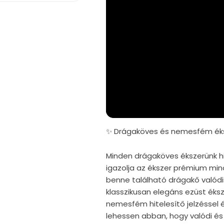
✨ Drágaköves és nemesfém éks
Minden drágaköves ékszerünk hi
igazolja az ékszer prémium mi
benne található drágakő valód
klasszikusan elegáns ezüst éks
nemesfém hitelesítő jelzéssel é
lehessen abban, hogy valódi és 