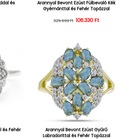
ddal és
Arannyal Bevont Ezüst Fülbevaló Kék
Gyémánttal és Fehér Topázzal
ár
ényes ár
106.330 Ft
Normál ár
Kedvezményes ár
329.699 Ft
l és Fehér
Arannyal Bevont Ezüst Gyűrű
Labradorittal és Fehér Topázzal