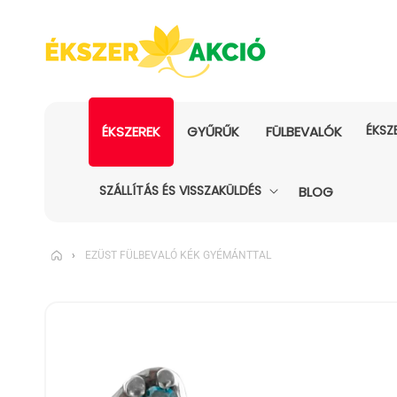
ÉKSZ
ÉKSZEREK
GYŰRŰK
FÜLBEVALÓK
SZÁLLÍTÁS ÉS VISSZAKÜLDÉS
BLOG
›
EZÜST FÜLBEVALÓ KÉK GYÉMÁNTTAL
KIHAGYÁS, ÉS
UGRÁS A
TERMÉKADATOKRA