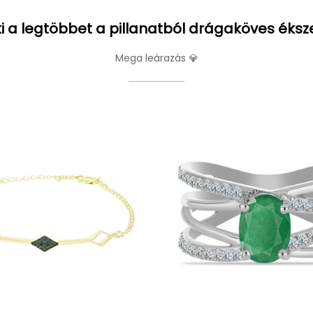
i a legtöbbet a pillanatból drágaköves éksz
Mega leárazás 💎