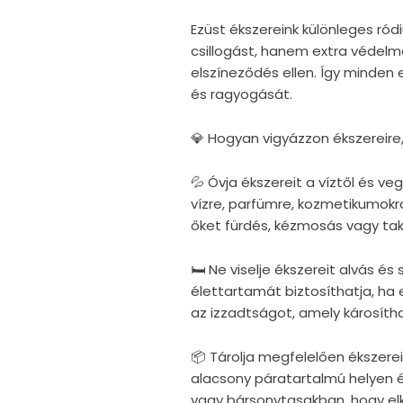
Ezüst ékszereink különleges r
csillogást, hanem extra védelm
elszíneződés ellen. Így minden
és ragyogását.
💎 Hogyan vigyázzon ékszereire
💦 Óvja ékszereit a víztől és v
vízre, parfümre, kozmetikumokra
őket fürdés, kézmosás vagy taka
🛏 Ne viselje ékszereit alvás é
élettartamát biztosíthatja, ha e
az izzadtságot, amely károsítha
📦 Tárolja megfelelően ékszerei
alacsony páratartalmú helyen 
vagy bársonytasakban, hogy elke