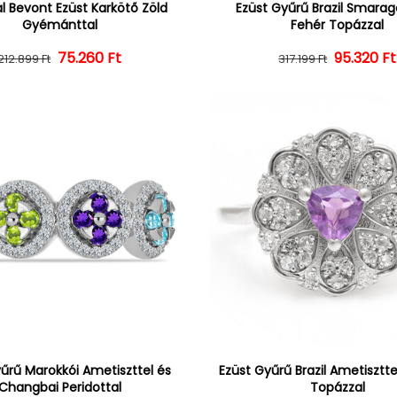
l Bevont Ezüst Karkötő Zöld
Ezüst Gyűrű Brazil Smarag
Gyémánttal
Fehér Topázzal
75.260 Ft
Normál ár
Kedvezményes ár
95.320 Ft
Normál 
Kedvezm
212.899 Ft
317.199 Ft
űrű Marokkói Ametiszttel és
Ezüst Gyűrű Brazil Ametisztte
Changbai Peridottal
Topázzal