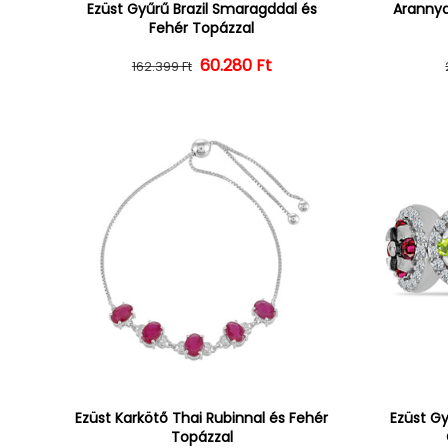
Ezüst Gyűrű Brazil Smaragddal és
Arannya
Fehér Topázzal
60.280 Ft
Normál ár
Kedvezményes ár
162.399 Ft
Ezüst Karkötő Thai Rubinnal és Fehér
Ezüst Gy
Topázzal