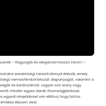
zerek – Ragyogás és elegancia hosszú távon! ✨
vatalos eredetiségi tanúsítvánnyal érkezik, amely
nőségű nemesfémből készült alapanyagát, valamint a
iságát és karátszámát. Legyen szó arany vagy
zerről, minden egyes darab finomságjelzéssel,
s egyedi névjelzéssel van ellátva, hogy biztos
értékes ékszert visel.