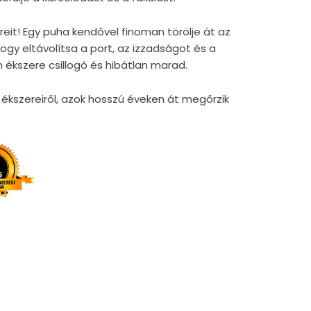
reit! Egy puha kendővel finoman törölje át az
gy eltávolítsa a port, az izzadságot és a
 ékszere csillogó és hibátlan marad.
kszereiről, azok hosszú éveken át megőrzik