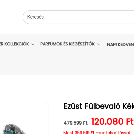
Keresés
ER KOLLEKCIÓK
PARFÜMÖK ÉS KIEGÉSZÍTŐK
NAPI KEDVE
Ezüst Fülbevaló K
Normál ár
Kedvezmé
120.080 Ft
479.599 Ft
Most
359.519 Ft
megtakarítással