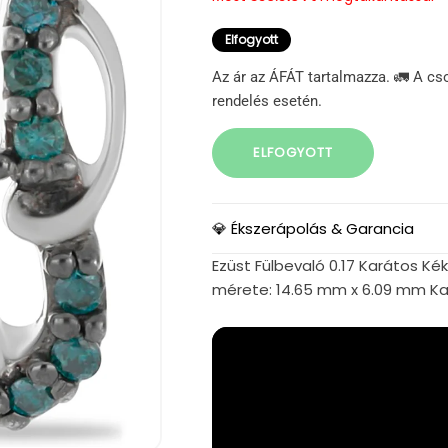
Elfogyott
Az ár az ÁFÁT tartalmazza. 🚛 A cs
rendelés esetén.
ELFOGYOTT
💎 Ékszerápolás & Garancia
Ezüst Fülbevaló 0.17 Karátos Ké
mérete: 14.65 mm x 6.09 mm Kapo