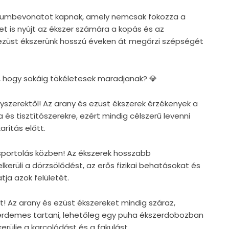
ódiumbevonatot kapnak, amely nemcsak fokozza a
et is nyújt az ékszer számára a kopás és az
 ezüst ékszerünk hosszú éveken át megőrzi szépségét
, hogy sokáig tökéletesek maradjanak? 💎
egyszerektől! Az arany és ezüst ékszerek érzékenyek a
 és tisztítószerekre, ezért mindig célszerű levenni
rítás előtt.
s sportolás közben! Az ékszerek hosszabb
lkerüli a dörzsölődést, az erős fizikai behatásokat és
tja azok felületét.
t! Az arany és ezüst ékszereket mindig száraz,
érdemes tartani, lehetőleg egy puha ékszerdobozban
rülje a karcolódást és a fakulást.