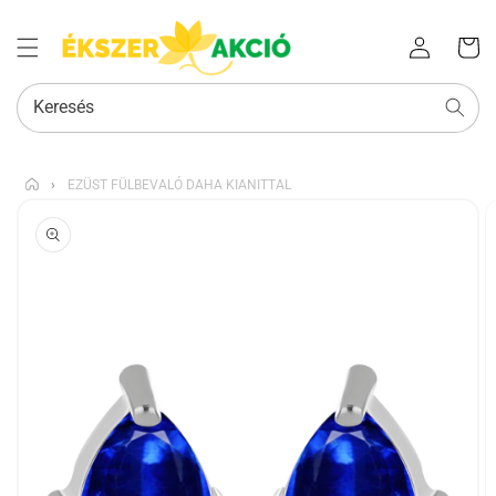
Az Ön
Bejelentkezés
kosara
Keresés
›
EZÜST FÜLBEVALÓ DAHA KIANITTAL
KIHAGYÁS, ÉS
UGRÁS A
TERMÉKADATOKRA