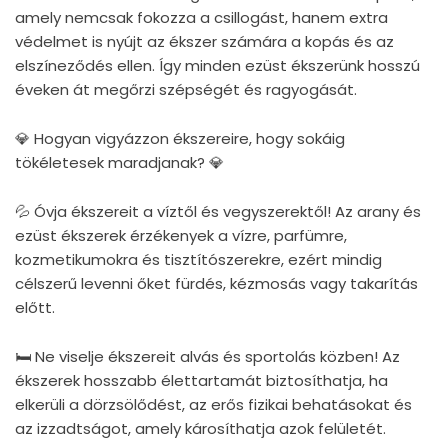
amely nemcsak fokozza a csillogást, hanem extra
védelmet is nyújt az ékszer számára a kopás és az
elszíneződés ellen. Így minden ezüst ékszerünk hosszú
éveken át megőrzi szépségét és ragyogását.
💎 Hogyan vigyázzon ékszereire, hogy sokáig
tökéletesek maradjanak? 💎
💦 Óvja ékszereit a víztől és vegyszerektől! Az arany és
ezüst ékszerek érzékenyek a vízre, parfümre,
kozmetikumokra és tisztítószerekre, ezért mindig
célszerű levenni őket fürdés, kézmosás vagy takarítás
előtt.
🛏 Ne viselje ékszereit alvás és sportolás közben! Az
ékszerek hosszabb élettartamát biztosíthatja, ha
elkerüli a dörzsölődést, az erős fizikai behatásokat és
az izzadtságot, amely károsíthatja azok felületét.