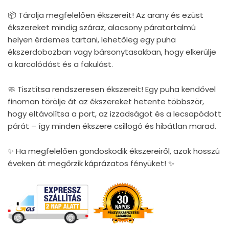
📦 Tárolja megfelelően ékszereit! Az arany és ezüst
ékszereket mindig száraz, alacsony páratartalmú
helyen érdemes tartani, lehetőleg egy puha
ékszerdobozban vagy bársonytasakban, hogy elkerülje
a karcolódást és a fakulást.
🧼 Tisztítsa rendszeresen ékszereit! Egy puha kendővel
finoman törölje át az ékszereket hetente többször,
hogy eltávolítsa a port, az izzadságot és a lecsapódott
párát – így minden ékszere csillogó és hibátlan marad.
✨ Ha megfelelően gondoskodik ékszereiről, azok hosszú
éveken át megőrzik káprázatos fényüket! ✨