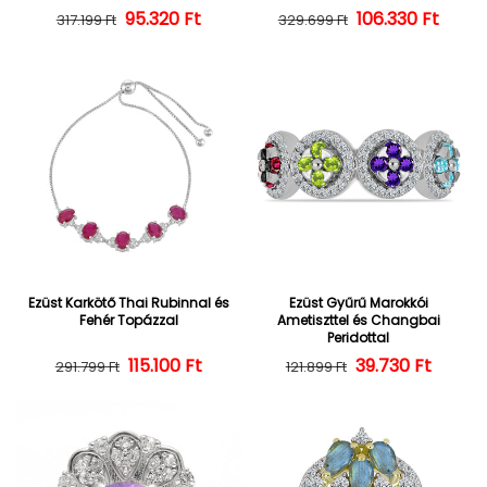
95.320 Ft
Normál ár
Kedvezményes ár
106.330 Ft
Normál ár
Kedvezményes
317.199 Ft
329.699 Ft
Ezüst Karkötő Thai Rubinnal és
Ezüst Gyűrű Marokkói
Fehér Topázzal
Ametiszttel és Changbai
Peridottal
Normál ár
Kedvezményes ár
115.100 Ft
39.730 Ft
Normál ár
Kedvezményes
291.799 Ft
121.899 Ft