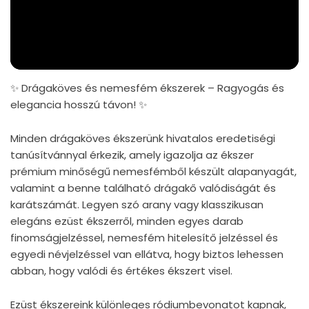
✨ Drágaköves és nemesfém ékszerek – Ragyogás és
elegancia hosszú távon! ✨
Minden drágaköves ékszerünk hivatalos eredetiségi
tanúsítvánnyal érkezik, amely igazolja az ékszer
prémium minőségű nemesfémből készült alapanyagát,
valamint a benne található drágakő valódiságát és
karátszámát. Legyen szó arany vagy klasszikusan
elegáns ezüst ékszerről, minden egyes darab
finomságjelzéssel, nemesfém hitelesítő jelzéssel és
egyedi névjelzéssel van ellátva, hogy biztos lehessen
abban, hogy valódi és értékes ékszert visel.
Ezüst ékszereink különleges ródiumbevonatot kapnak,