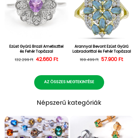
Ezüst Gyűrű Brazil Ametiszttel
Arannyal Bevont Ezüst Gyűrű
és Fehér Topázzal
Labradorittal és Fehér Topázzal
42.660 Ft
Normál ár
Kedvezményes ár
57.900 Ft
Normál ár
Kedvezményes
132.299 Ft
169.499 Ft
AZ ÖSSZES MEGTEKINTÉSE
Népszerű kategóriák