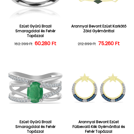
Ezüst Gyűrű Brazil
Arannyal Bevont Ezüst Karkötő
Smaragddal és Fehér
Zöld Gyémánttal
Topázzal
60.280 Ft
Normál ár
Kedvezményes ár
75.260 Ft
Normál ár
Kedvezményes
162.399 Ft
212.899 Ft
Ezüst Gyűrű Brazil
Arannyal Bevont Ezüst
Smaragddal és Fehér
Fülbevaló Kék Gyémánttal és
Topázzal
Fehér Topázzal