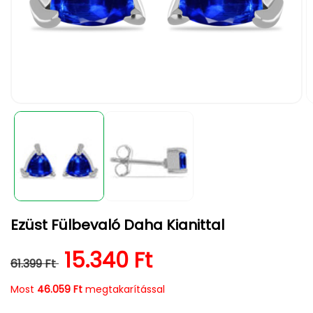
1.
2.
médiafájl
m
megnyitása
m
a
a
modális
m
párbeszédpanelen
p
Ezüst Fülbevaló Daha Kianittal
Normál ár
Kedvezményes ár
15.340 Ft
61.399 Ft
Most
46.059 Ft
megtakarítással