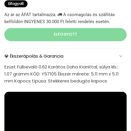
Elfogyott
Az ár az ÁFÁT tartalmazza. 🚛 A csomagolás és szállítás
belföldön INGYENES 30.000 Ft feletti rendelés esetén.
ELFOGYOTT
💎 Ékszerápolás & Garancia
Ezüst Fülbevaló 0.62 Karátos Daha Kianittal, súlya kb.:
1.07 gramm KÓD: Y57105 Ékszer mérete: 5.11 mm x 5.11
mm Kapocs típusa: Stekkeres bedugós kapocs