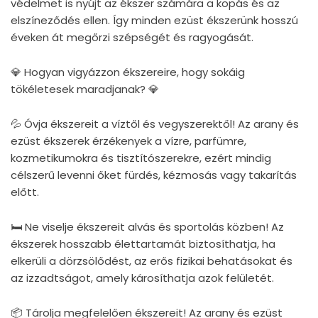
védelmet is nyújt az ékszer számára a kopás és az
elszíneződés ellen. Így minden ezüst ékszerünk hosszú
éveken át megőrzi szépségét és ragyogását.
💎 Hogyan vigyázzon ékszereire, hogy sokáig
tökéletesek maradjanak? 💎
💦 Óvja ékszereit a víztől és vegyszerektől! Az arany és
ezüst ékszerek érzékenyek a vízre, parfümre,
kozmetikumokra és tisztítószerekre, ezért mindig
célszerű levenni őket fürdés, kézmosás vagy takarítás
előtt.
🛏 Ne viselje ékszereit alvás és sportolás közben! Az
ékszerek hosszabb élettartamát biztosíthatja, ha
elkerüli a dörzsölődést, az erős fizikai behatásokat és
az izzadtságot, amely károsíthatja azok felületét.
📦 Tárolja megfelelően ékszereit! Az arany és ezüst