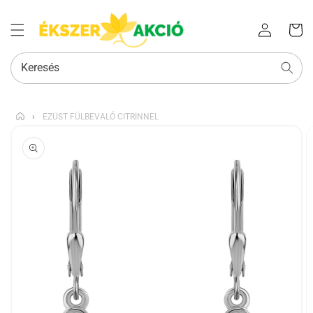
Az Ön
Bejelentkezés
kosara
Keresés
›
EZÜST FÜLBEVALÓ CITRINNEL
KIHAGYÁS, ÉS
UGRÁS A
TERMÉKADATOKRA