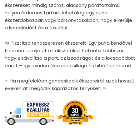
ékszereket mindig száraz, alacsony páratartalmú
helyen érdemes tartani, lehetőleg egy puha
ékszerdobozban vagy bársonytasakban, hogy elkerülje
a karcolódást és a fakulást.
🧼 Tisztítsa rendszeresen ékszereit! Egy puha kendővel
finoman törölje át az ékszereket hetente többször,
hogy eltávolítsa a port, az izzadságot és a lecsapódott
párát – így minden ékszere csillogó és hibátlan marad.
✨ Ha megfelelően gondoskodik ékszereiről, azok hosszú
éveken át megőrzik káprázatos fényüket! ✨