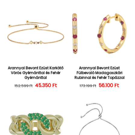
Arannyal Bevont Ezüst Karkötő
Arannyal Bevont Ezüst
Vörös Gyémánttal és Fehér
Fülbevaló Madagaszkári
Gyémánttal
Rubinnal és Fehér Topázzal
45.350 Ft
Normál ár
Kedvezményes ár
56.100 Ft
Normál ár
Kedvezményes
152.599 Ft
173.199 Ft