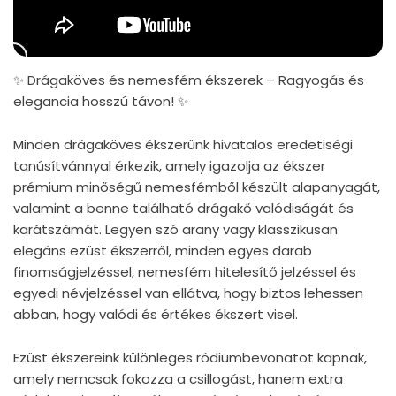
✨ Drágaköves és nemesfém ékszerek – Ragyogás és
elegancia hosszú távon! ✨
Minden drágaköves ékszerünk hivatalos eredetiségi
tanúsítvánnyal érkezik, amely igazolja az ékszer
prémium minőségű nemesfémből készült alapanyagát,
valamint a benne található drágakő valódiságát és
karátszámát. Legyen szó arany vagy klasszikusan
elegáns ezüst ékszerről, minden egyes darab
finomságjelzéssel, nemesfém hitelesítő jelzéssel és
egyedi névjelzéssel van ellátva, hogy biztos lehessen
abban, hogy valódi és értékes ékszert visel.
Ezüst ékszereink különleges ródiumbevonatot kapnak,
amely nemcsak fokozza a csillogást, hanem extra