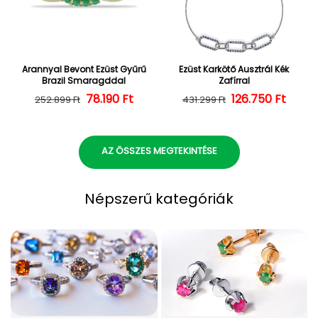
Arannyal Bevont Ezüst Gyűrű
Ezüst Karkötő Ausztrál Kék
Brazil Smaragddal
Zafírral
Normál ár
Kedvezményes ár
78.190 Ft
126.750 Ft
Normál ár
Kedvezményes
252.899 Ft
431.299 Ft
AZ ÖSSZES MEGTEKINTÉSE
Népszerű kategóriák