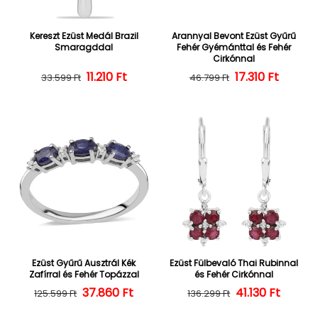
Kereszt Ezüst Medál Brazil
Arannyal Bevont Ezüst Gyűrű
Smaragddal
Fehér Gyémánttal és Fehér
Cirkónnal
Normál ár
Kedvezményes ár
11.210 Ft
Normál ár
Kedvezményes
17.310 Ft
33.599 Ft
46.799 Ft
Ezüst Gyűrű Ausztrál Kék
Ezüst Fülbevaló Thai Rubinnal
Zafírral és Fehér Topázzal
és Fehér Cirkónnal
37.860 Ft
Normál ár
Kedvezményes ár
Normál ár
Kedvezményes
41.130 Ft
125.599 Ft
136.299 Ft